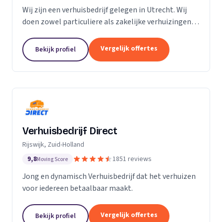
Wij zijn een verhuisbedrijf gelegen in Utrecht. Wij
doen zowel particuliere als zakelijke verhuizingen.
Particuliere verhuizingen, bedrijfsverhuizingen,
opslag van inboedel, de- en montageservice,...
Vergelijk offertes
Bekijk profiel
Verhuisbedrijf Direct
Rijswijk, Zuid-Holland
9,8
1851 reviews
Moving Score
Jong en dynamisch Verhuisbedrijf dat het verhuizen
voor iedereen betaalbaar maakt.
Vergelijk offertes
Bekijk profiel