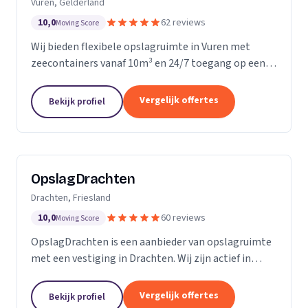
Vuren, Gelderland
10,0
62 reviews
Moving Score
Wij bieden flexibele opslagruimte in Vuren met
zeecontainers vanaf 10m³ en 24/7 toegang op een
afgesloten terrein.
Vergelijk offertes
Bekijk profiel
OpslagDrachten
Drachten, Friesland
10,0
60 reviews
Moving Score
OpslagDrachten is een aanbieder van opslagruimte
met een vestiging in Drachten. Wij zijn actief in
Friesland. Op basis van 60 beoordelingen staan wij
op een 5.
Vergelijk offertes
Bekijk profiel