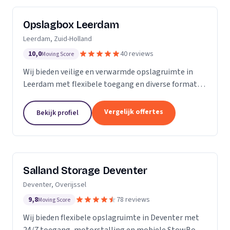
Opslagbox Leerdam
Leerdam, Zuid-Holland
10,0
40 reviews
Moving Score
Wij bieden veilige en verwarmde opslagruimte in
Leerdam met flexibele toegang en diverse formaten
opslagboxen voor particulieren en bedrijven.
Vergelijk offertes
Bekijk profiel
Salland Storage Deventer
Deventer, Overijssel
9,8
78 reviews
Moving Score
Wij bieden flexibele opslagruimte in Deventer met
24/7 toegang, motorstalling en mobiele StowBox