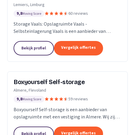
Lemiers, Limburg
9,8
60 reviews
Moving Score
Storage Vaals: Opslagruimte Vaals -
Selbsteinlagerung Vaals is een aanbieder van
opslagruimte met een vestiging in Lemiers. Wij zijn
actief in Limburg.
Vergelijk offertes
Bekijk profiel
Boxyourself Self-storage
Almere, Flevoland
9,8
59 reviews
Moving Score
Boxyourself Self-storage is een aanbieder van
opslagruimte met een vestiging in Almere. Wij zijn
actief in Flevoland.
Vergelijk offertes
Bekijk profiel