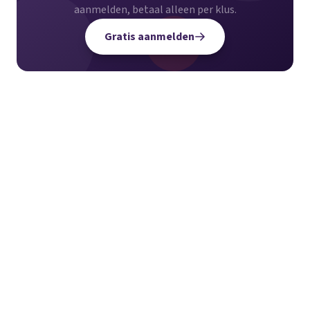
aanmelden, betaal alleen per klus.
Gratis aanmelden