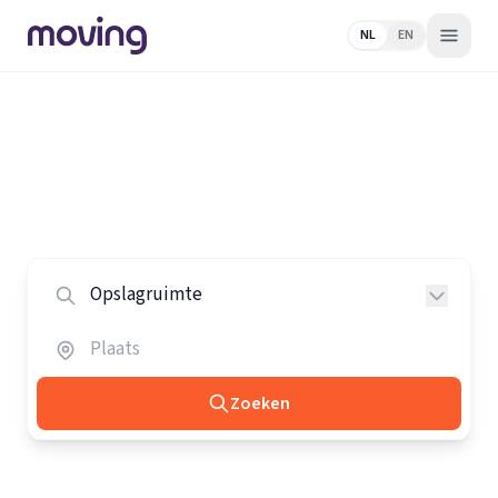
NL
EN
Home
/
Nederland
/
Opslagruimtes
Alle opslagruimtes in Nederland
Vergelijk de beste opslagruimtes in heel Nederland.
Zoeken