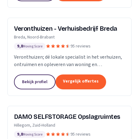
Veronthuizen - Verhuisbedrijf Breda
Breda, Noord-Brabant
9,8
95 reviews
Moving Score
Veronthuizen; dé lokale specialist in het verhuizen,
ontruimen en opleveren van woning en
bedrijfspanden. Alles geregeld bij één betrouwbare
partner. Klanttevredenheid en een zorgeloze service
Vergelijk offertes
Bekijk profiel
staat...
DAMO SELFSTORAGE Opslagruimtes
Hillegom, Zuid-Holland
9,8
95 reviews
Moving Score