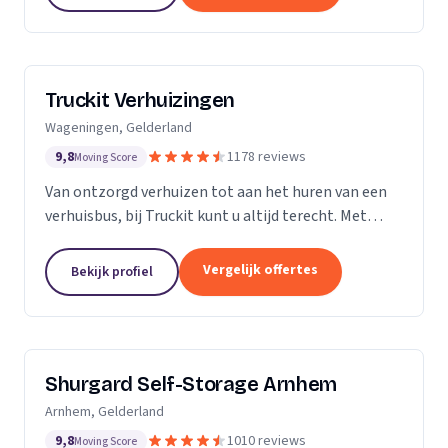
Truckit Verhuizingen
Wageningen, Gelderland
9,8
1178 reviews
Moving Score
Van ontzorgd verhuizen tot aan het huren van een
verhuisbus, bij Truckit kunt u altijd terecht. Met
onze formule hebben wij al duizenden tevreden
klanten geholpen door heel Nederland.
Vergelijk offertes
Bekijk profiel
Shurgard Self-Storage Arnhem
Arnhem, Gelderland
9,8
1010 reviews
Moving Score