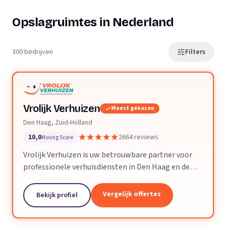
Opslagruimtes in Nederland
300 bedrijven
Filters
Vrolijk Verhuizen
Meest gekozen
Den Haag, Zuid-Holland
10,0
2664 reviews
Moving Score
Vrolijk Verhuizen is uw betrouwbare partner voor
professionele verhuisdiensten in Den Haag en de
hele provincie Zuid-Holland. Met jarenlange
ervaring en een toegewijd team zorgen wij ervoor
Vergelijk offertes
Bekijk profiel
dat uw verhuizing soepel en zorgeloos verloopt.