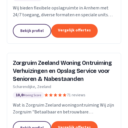
Wij bieden flexibele opslagruimte in Arnhem met
24/7 toegang, diverse formaten en speciale units
voor motoren, ideaal voor kort- en langdurige
opslag.
Vergelijk offertes
Bekijk profiel
Zorgruim Zeeland Woning Ontruiming
Verhuizingen en Opslag Service voor
Senioren & Nabestaanden
Scharendijke, Zeeland
10,0
71 reviews
Moving Score
Wat is Zorgruim Zeeland woningontruiming Wij zijn
Zorgruim "Betaalbaar en betrouwbare
professionals in woningontruiming, schoonmaak en
kleine verhuizingen.” Onze Kwaliteit is namelijk zo
Vergelijk offertes
Bekijk profiel