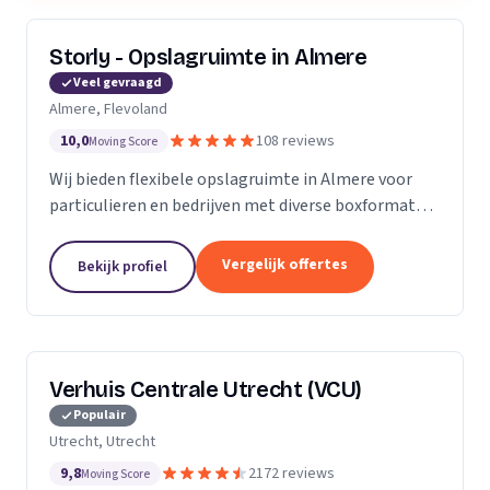
Storly - Opslagruimte in Almere
Veel gevraagd
Almere, Flevoland
10,0
108 reviews
Moving Score
Wij bieden flexibele opslagruimte in Almere voor
particulieren en bedrijven met diverse boxformaten
en laagste-prijs-garantie.
Vergelijk offertes
Bekijk profiel
Verhuis Centrale Utrecht (VCU)
Populair
Utrecht, Utrecht
9,8
2172 reviews
Moving Score