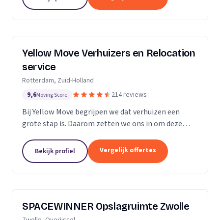
Yellow Move Verhuizers en Relocation
service
Rotterdam, Zuid-Holland
9,6
214 reviews
Moving Score
Bij Yellow Move begrijpen we dat verhuizen een
grote stap is. Daarom zetten we ons in om deze
ervaring zo soepel en stressvrij mogelijk te maken.
Met meer dan 35 jaar ervaring in de
Vergelijk offertes
Bekijk profiel
verhuisindustrie,...
SPACEWINNER Opslagruimte Zwolle
Zwolle, Overijssel