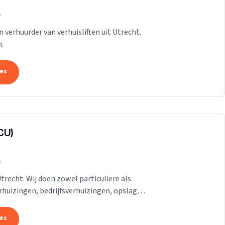
s
n verhuurder van verhuisliften uit Utrecht.
.
tes
CU)
s
Utrecht. Wij doen zowel particuliere als
erhuizingen, bedrijfsverhuizingen, opslag
.
tes