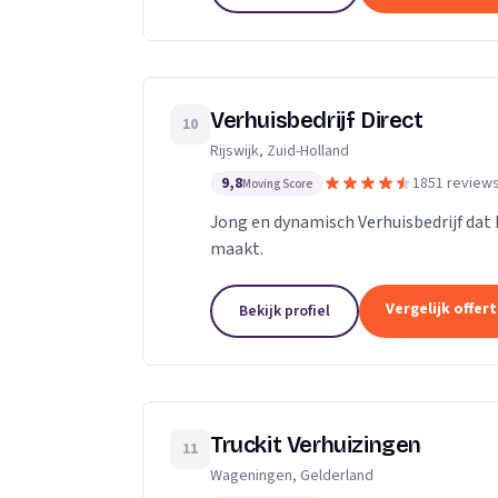
Verhuisbedrijf Direct
10
Rijswijk, Zuid-Holland
9,8
1851 review
Moving Score
Jong en dynamisch Verhuisbedrijf dat 
maakt.
Vergelijk offer
Bekijk profiel
Truckit Verhuizingen
11
Wageningen, Gelderland