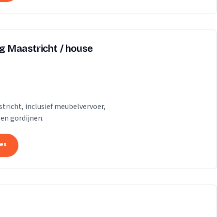
ng Maastricht / house
tricht, inclusief meubelvervoer,
 en gordijnen.
tes