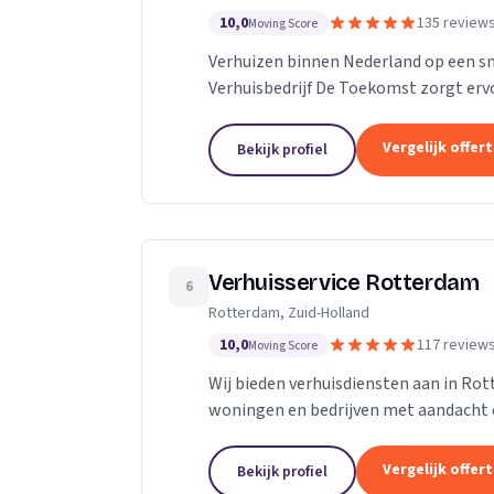
10,0
135 review
Moving Score
Verhuizen binnen Nederland op een s
Verhuisbedrijf De Toekomst zorgt ervo
worden naar de nieuwe locatie. En dat 
Vergelijk offer
Bekijk profiel
Verhuisservice Rotterdam
6
Rotterdam, Zuid-Holland
10,0
117 review
Moving Score
Wij bieden verhuisdiensten aan in Ro
woningen en bedrijven met aandacht 
Vergelijk offer
Bekijk profiel