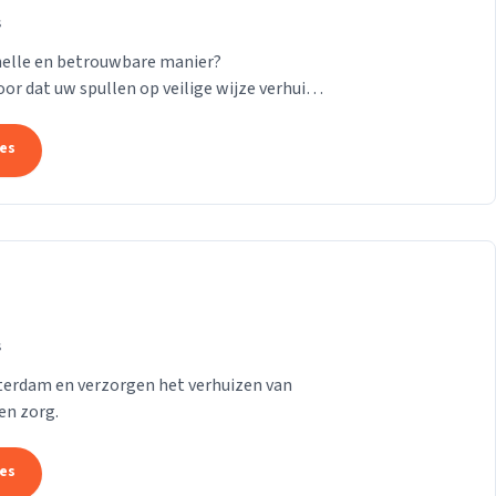
s
nelle en betrouwbare manier?
or dat uw spullen op veilige wijze verhuisd
24/7! Want of u...
tes
s
tterdam en verzorgen het verhuizen van
en zorg.
tes