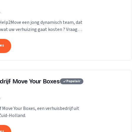
s
 Help2Move een jong dynamisch team, dat
wat uw verhuizing gaat kosten ? Vraag
tes
drijf Move Your Boxes
Populair
s
f Move Your Boxes, een verhuisbedrijf uit
Zuid-Holland.
tes