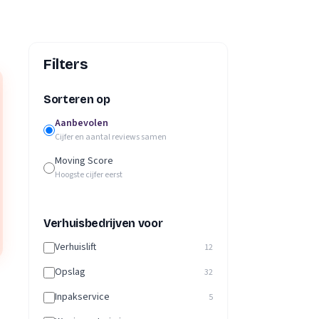
Filters
Sorteren op
Aanbevolen
Cijfer en aantal reviews samen
Moving Score
Hoogste cijfer eerst
Verhuisbedrijven voor
Verhuislift
12
Opslag
32
Inpakservice
5