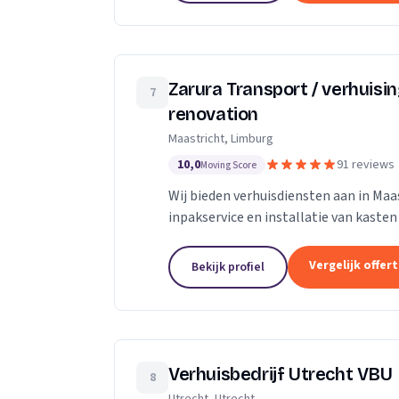
Zarura Transport / verhuisi
7
renovation
Maastricht, Limburg
10,0
91 reviews
Moving Score
Wij bieden verhuisdiensten aan in Maas
inpakservice en installatie van kasten
Vergelijk offer
Bekijk profiel
Verhuisbedrijf Utrecht VBU
8