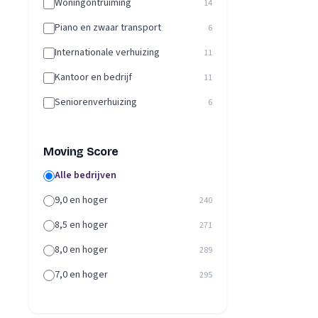
Woningontruiming
14
Piano en zwaar transport
6
Internationale verhuizing
11
Kantoor en bedrijf
11
Seniorenverhuizing
6
Moving Score
Alle bedrijven
9,0 en hoger
240
8,5 en hoger
271
8,0 en hoger
289
7,0 en hoger
295