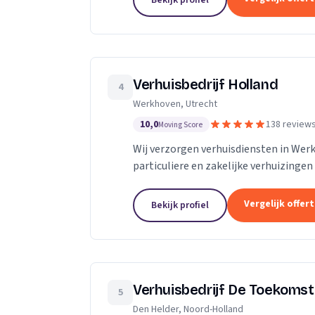
Bekijk profiel
Verhuisbedrijf Holland
4
Werkhoven, Utrecht
10,0
138 review
Moving Score
Wij verzorgen verhuisdiensten in We
particuliere en zakelijke verhuizingen
Vergelijk offer
Bekijk profiel
Verhuisbedrijf De Toekomst
5
Den Helder, Noord-Holland