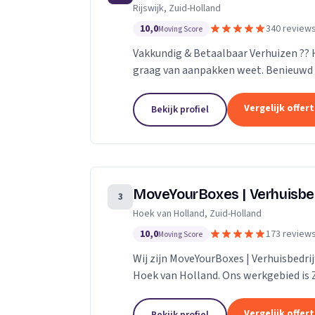
Rijswijk, Zuid-Holland
10,0
340 review
Moving Score
Vakkundig & Betaalbaar Verhuizen ??
graag van aanpakken weet. Benieuwd 
naar de mogelijkheden.
Vergelijk offer
Bekijk profiel
MoveYourBoxes | Verhuisbe
3
Hoek van Holland, Zuid-Holland
10,0
173 review
Moving Score
Wij zijn MoveYourBoxes | Verhuisbedrij
Hoek van Holland. Ons werkgebied is 
Vergelijk offer