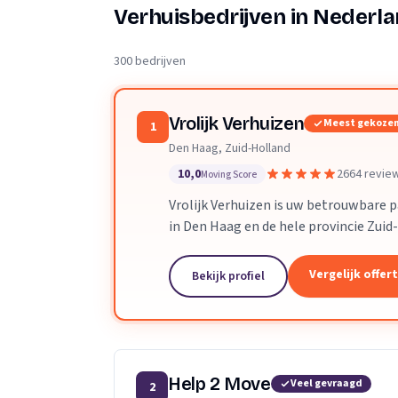
Verhuisplanner
Verhuisbedrijven in Nederl
Verhuisdozen berek
300 bedrijven
Vrolijk Verhuizen
Meest gekoze
1
Den Haag, Zuid-Holland
10,0
2664 revie
Moving Score
Vrolijk Verhuizen is uw betrouwbare 
in Den Haag en de hele provincie Zuid
toegewijd team zorgen wij ervoor dat
verloopt.
Vergelijk offer
Bekijk profiel
Help 2 Move
Veel gevraagd
2