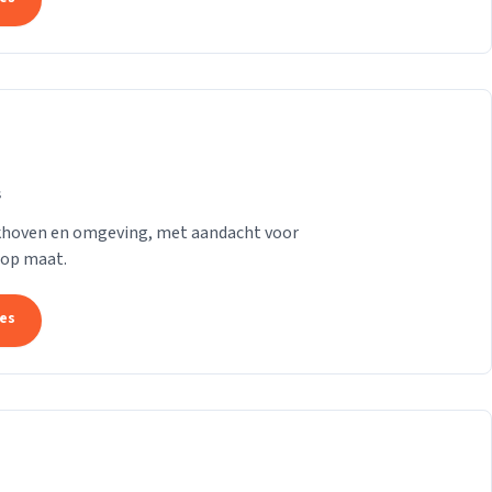
s
rkhoven en omgeving, met aandacht voor
 op maat.
tes