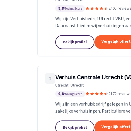
Utrecht, Utrecht
9,8
2405 review
Moving Score
Wij zijn Verhuisbedrijf Utrecht VBU, ee
Daarnaast bieden wij verhuizingen aan
Vergelijk offer
Bekijk profiel
Verhuis Centrale Utrecht (V
9
Utrecht, Utrecht
9,8
2172 review
Moving Score
Wij zijn een verhuisbedrijf gelegen in 
zakelijke verhuizingen. Particuliere v
van inboedel, de- en montageservice,..
Vergelijk offer
Bekijk profiel