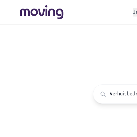
J
REGELEN
Verhuisbedrijf
Home
/
Nederland
/
Opslagruimte
Alle ver
INRICHTEN
Schoonmaakbedrijf
Vergelijk de beste 
Klusjesman
Loodgieter
Slotenmaker
TOOLS BIJ VERHUIZEN