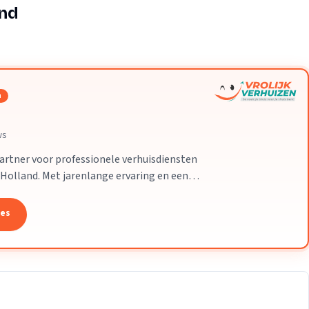
Verhuisvolume berekenen
and
enen
Energie vergelijken
n
ws
partner voor professionele verhuisdiensten
-Holland. Met jarenlange ervaring en een
 uw verhuizing soepel en zorgeloos
tes