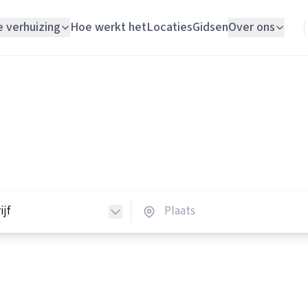
e verhuizing
Hoe werkt het
Locaties
Gidsen
Over ons
Verhuislift
Verhuisbedrijven
Woningontruiming
huisbedrijven in Nederland
Schildersbedrijf
verhuisbedrijven in heel Nederland.
Vloerlegger
Elektricien