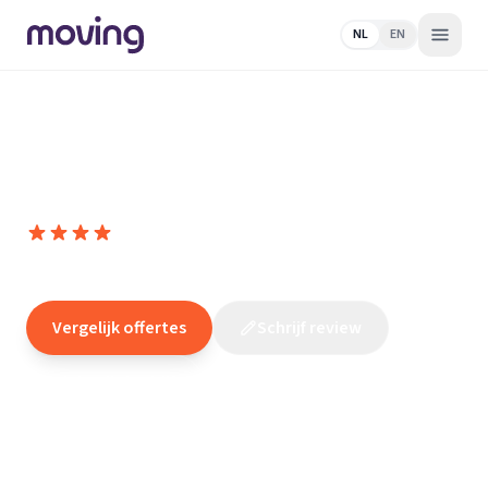
NL
EN
Home
/
Nederland
/
Overijssel
/
Wierden
/
Elektricien
/
Paauwe
Installaties
Paauwe Installaties
8,8
(
16
reviews
)
/10
Wierden
Vergelijk offertes
Schrijf review
Claim dit bedrijf