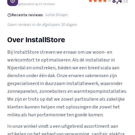
8,4
/10
gebaseerd op
21
reviews
Recente reviews
laatste 30 dagen
Geen reviews in de afgelopen 30 dagen
Over InstallStore
Bij InstallStore streven we ernaar om uw woon- en
werkcomfort te optimaliseren. Als dé installateur in
Nijverdal en omstreken, bieden we een breed scala aan
diensten onder één dak. Onze ervaren vakmensen zijn
gespecialiseerd in duurzaam installatiewerk, waaronder
zonnepanelen, zonneboilers en warmtepompinstallaties.
We zijn er trots op dat we zowel particuliere als zakelijke
klanten kunnen helpen met oplossingen die zowel het
milieu als hun portemonnee ten goede komen.
In onze winkel vindt u een uitgebreid assortiment aan
artikelen op het gebied van verwarming, sanitair, elektra,