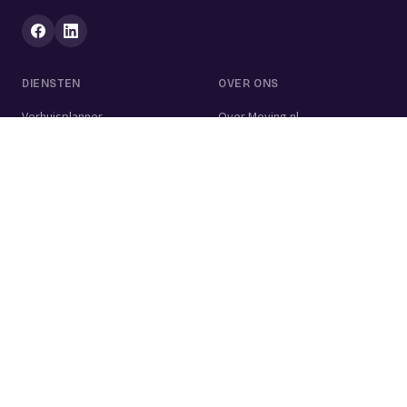
DIENSTEN
OVER ONS
Verhuisplanner
Over Moving.nl
Alle diensten
Voor bedrijven
Verhuisvolume berekenen
Contact
Verhuisdozen berekenen
Verhuisbedrijf
Verhuislift
Schoonmaakbedrijf
Woningontruiming
Schildersbedrijf
Klusjesman