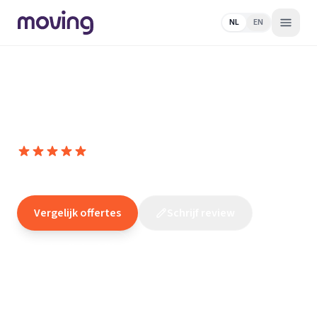
NL
EN
Home
/
Nederland
/
Noord-
Holland
/
Lutjewinkel
/
Elektricien
/
NIBA Elektrotechniek
NIBA Elektrotechniek
10,0
(
3
reviews
)
/10
Lutjewinkel
Vergelijk offertes
Schrijf review
Claim dit bedrijf