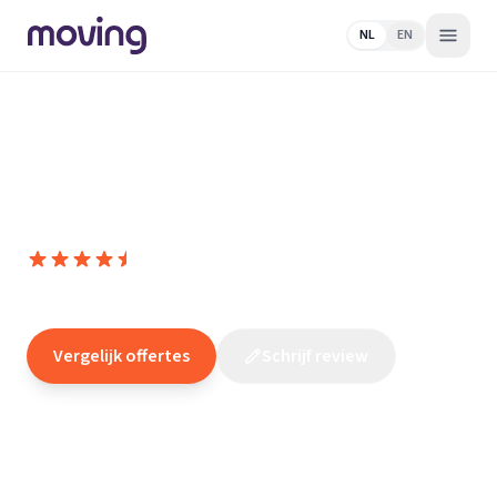
NL
EN
Home
/
Nederland
/
Noord-
Holland
/
Amsterdam
/
Schoonmaakbedrijf
/
Bolderman
schoonmaakbedrijf
Bolderman schoonmaakbedrijf
9,8
(
35
reviews
)
/10
Amsterdam
Vergelijk offertes
Schrijf review
Claim dit bedrijf