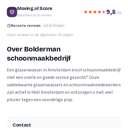
Moving.nl Score
9,8
/10
gebaseerd op
35
reviews
Recente reviews
laatste 30 dagen
Geen reviews in de afgelopen 30 dagen
Over Bolderman
schoonmaakbedrijf
Een glazenwasser in Amsterdam en/of schoonmaakbedrijf
met een snelle en goede service gezocht? Onze
vakbekwame glazenwassers en schoonmaakmedewerkers
zijn actief in héél Amsterdam en ontzorgen u met veel
plezier tegen een voordelige prijs.
Contact