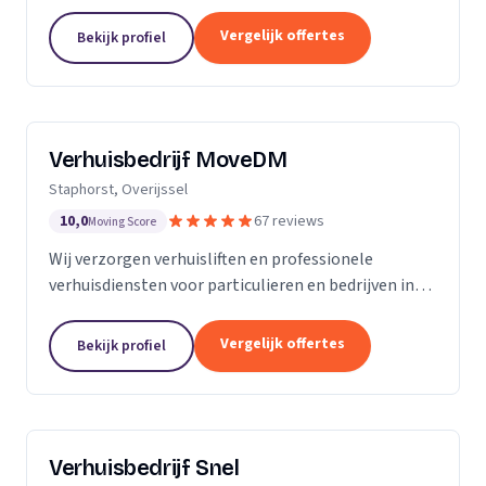
woningontruiming en verhuizingen naar
zorginstellingen.
Vergelijk offertes
Bekijk profiel
Verhuisbedrijf MoveDM
Staphorst, Overijssel
10,0
67 reviews
Moving Score
Wij verzorgen verhuisliften en professionele
verhuisdiensten voor particulieren en bedrijven in
Staphorst en omgeving.
Vergelijk offertes
Bekijk profiel
Verhuisbedrijf Snel