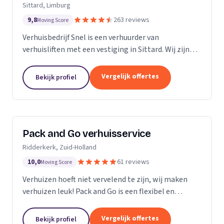
Sittard, Limburg
9,8
263 reviews
Moving Score
Verhuisbedrijf Snel is een verhuurder van
verhuisliften met een vestiging in Sittard. Wij zijn
actief in Limburg.
Vergelijk offertes
Bekijk profiel
Pack and Go verhuisservice
Ridderkerk, Zuid-Holland
10,0
61 reviews
Moving Score
Verhuizen hoeft niet vervelend te zijn, wij maken
verhuizen leuk! Pack and Go is een flexibel en
servicegericht familiebedrijf waar u terecht kan voor
al uw verhuizingen. Met ons team van...
Vergelijk offertes
Bekijk profiel