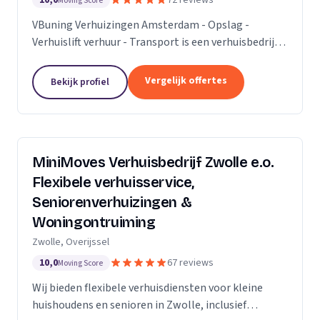
10,0
72 reviews
Moving Score
VBuning Verhuizingen Amsterdam - Opslag -
Verhuislift verhuur - Transport is een verhuisbedrijf
met een vestiging in Amsterdam.
Vergelijk offertes
Bekijk profiel
MiniMoves Verhuisbedrijf Zwolle e.o.
Flexibele verhuisservice,
Seniorenverhuizingen &
Woningontruiming
Zwolle, Overijssel
10,0
67 reviews
Moving Score
Wij bieden flexibele verhuisdiensten voor kleine
huishoudens en senioren in Zwolle, inclusief