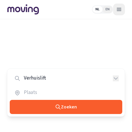
NL
EN
Home
/
Nederland
/
Verhuisliften
Alle verhuisliften in Nederland
Vergelijk de beste verhuisliften in heel Nederland.
Zoeken