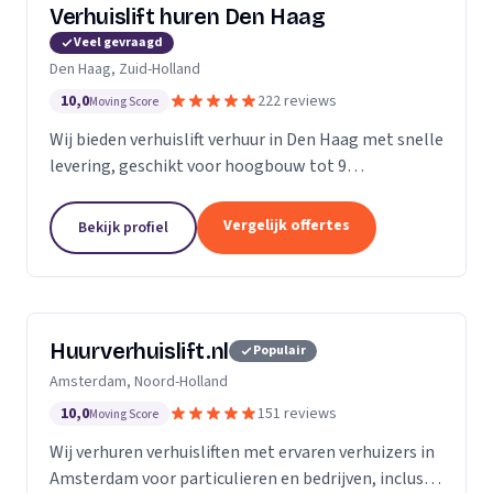
Verhuislift huren Den Haag
Veel gevraagd
Den Haag, Zuid-Holland
10,0
222 reviews
Moving Score
Wij bieden verhuislift verhuur in Den Haag met snelle
levering, geschikt voor hoogbouw tot 9
verdiepingen en flexibele service vanaf €99 per uur.
Vergelijk offertes
Bekijk profiel
Huurverhuislift.nl
Populair
Amsterdam, Noord-Holland
10,0
151 reviews
Moving Score
Wij verhuren verhuisliften met ervaren verhuizers in
Amsterdam voor particulieren en bedrijven, inclusief