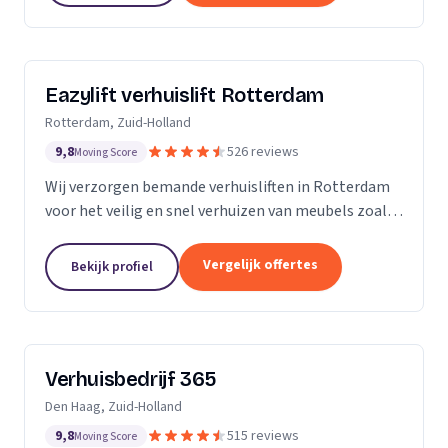
Eazylift verhuislift Rotterdam
Rotterdam, Zuid-Holland
9,8
526 reviews
Moving Score
Wij verzorgen bemande verhuisliften in Rotterdam
voor het veilig en snel verhuizen van meubels zoals
piano's en kasten.
Vergelijk offertes
Bekijk profiel
Verhuisbedrijf 365
Den Haag, Zuid-Holland
9,8
515 reviews
Moving Score