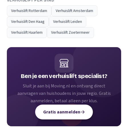
VERHUISLIFT PER STAD
Verhuislift Rotterdam
Verhuislift Amsterdam
Verhuislift Den Haag
Verhuislift Leiden
Verhuislift Haarlem
Verhuislift Zoetermeer
Ben je een verhuislift specialist?
Sluit je aan bij Moving.nl en ontvang direct
aanvragen van huishoudens in jouw regio. Gratis
aanmelden, betaal alleen per klus.
Gratis aanmelden