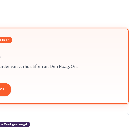
Verhuisvolume berekenen
enen
Energie vergelijken
ekozen
s
uurder van verhuisliften uit Den Haag. Ons
tes
Veel gevraagd