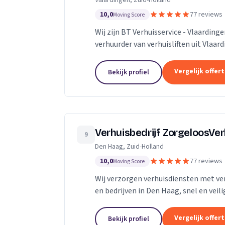
Vlaardingen, Zuid-Holland
10,0
77 reviews
Moving Score
Wij zijn BT Verhuisservice - Vlaardin
verhuurder van verhuisliften uit Vlaar
Vergelijk offer
Bekijk profiel
Verhuisbedrijf ZorgeloosVe
9
Den Haag, Zuid-Holland
10,0
77 reviews
Moving Score
Wij verzorgen verhuisdiensten met verh
en bedrijven in Den Haag, snel en veili
Vergelijk offer
Bekijk profiel