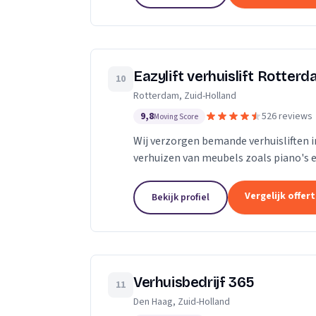
Eazylift verhuislift Rotter
10
Rotterdam, Zuid-Holland
9,8
526 reviews
Moving Score
Wij verzorgen bemande verhuisliften i
verhuizen van meubels zoals piano's e
Vergelijk offer
Bekijk profiel
Verhuisbedrijf 365
11
Den Haag, Zuid-Holland