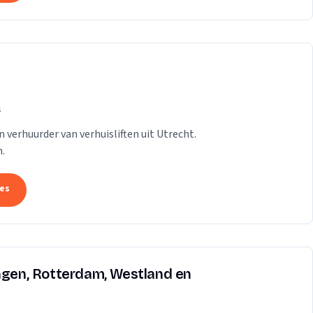
s
n verhuurder van verhuisliften uit Utrecht.
.
tes
ingen, Rotterdam, Westland en