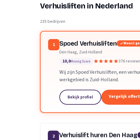
Verhuisplanner
Verhuisliften in Nederland
Verhuisdozen berek
235 bedrijven
Spoed Verhuisliften
Meest g
1
Den Haag, Zuid-Holland
10,0
376 review
Moving Score
Wij zijn Spoed Verhuisliften, een verh
werkgebied is Zuid-Holland.
Vergelijk offer
Bekijk profiel
Verhuislift huren Den Haag
2