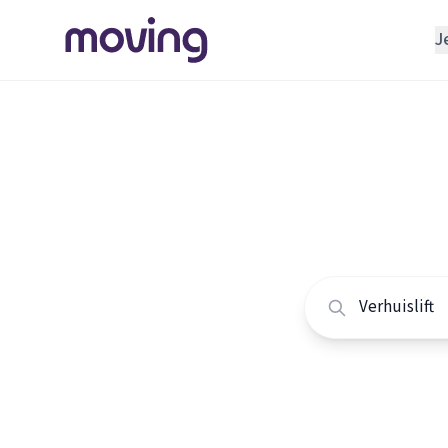
J
REGELEN
Verhuisbedrijf
Home
/
Nederland
/
Opslagruimte
Alle ver
INRICHTEN
Schoonmaakbedrijf
Vergelijk de beste v
Klusjesman
Loodgieter
Slotenmaker
TOOLS BIJ VERHUIZEN