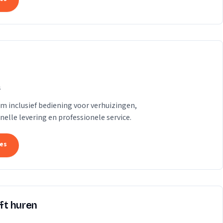
s
am inclusief bediening voor verhuizingen,
lle levering en professionele service.
tes
ift huren