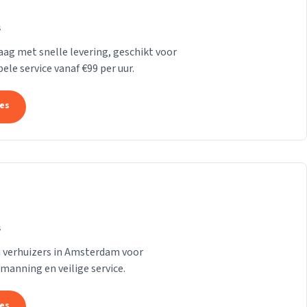
s
Haag met snelle levering, geschikt voor
le service vanaf €99 per uur.
tes
s
n verhuizers in Amsterdam voor
emanning en veilige service.
tes