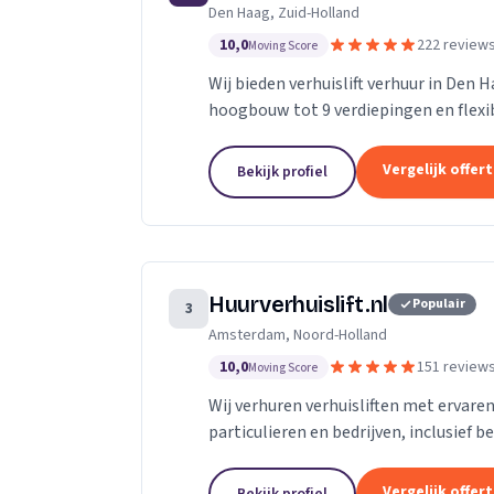
Den Haag, Zuid-Holland
10,0
222 review
Moving Score
Wij bieden verhuislift verhuur in Den 
hoogbouw tot 9 verdiepingen en flexibe
Vergelijk offer
Bekijk profiel
Huurverhuislift.nl
Populair
3
Amsterdam, Noord-Holland
10,0
151 review
Moving Score
Wij verhuren verhuisliften met ervare
particulieren en bedrijven, inclusief b
Vergelijk offer