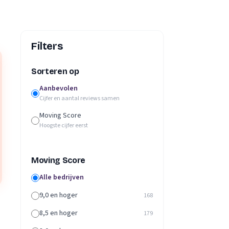
Filters
Sorteren op
Aanbevolen
Cijfer en aantal reviews samen
Moving Score
Hoogste cijfer eerst
Moving Score
Alle bedrijven
9,0 en hoger
168
8,5 en hoger
179