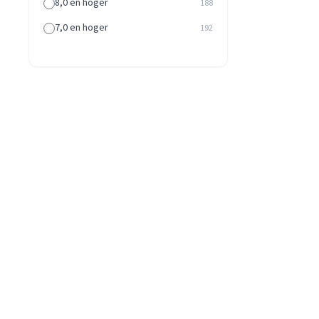
8,0 en hoger
188
7,0 en hoger
192