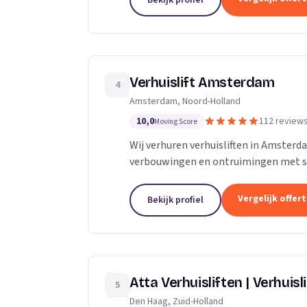
Bekijk profiel
Verhuislift Amsterdam
4
Amsterdam, Noord-Holland
10,0
112 review
Moving Score
Wij verhuren verhuisliften in Amsterd
verbouwingen en ontruimingen met sne
Vergelijk offer
Bekijk profiel
Atta Verhuisliften | Verhuisl
5
Den Haag, Zuid-Holland