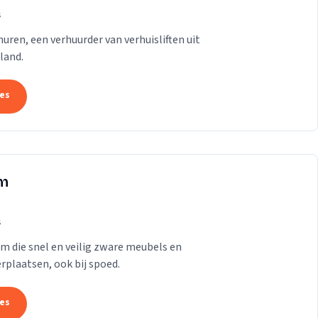
s
t huren, een verhuurder van verhuisliften uit
land.
tes
am
s
am die snel en veilig zware meubels en
rplaatsen, ook bij spoed.
tes