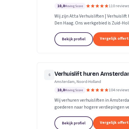
10,0
110 review
Moving Score
Wij zijn Atta Verhuisliften | Verhuislif
Den Haag. Ons werkgebied is Zuid-Hol
Vergelijk offer
Bekijk profiel
Verhuislift huren Amsterd
6
Amsterdam, Noord-Holland
10,0
104 review
Moving Score
Wij verhuren verhuisliften in Amsterd
goederen naar hogere verdiepingen ve
Vergelijk offer
Bekijk profiel