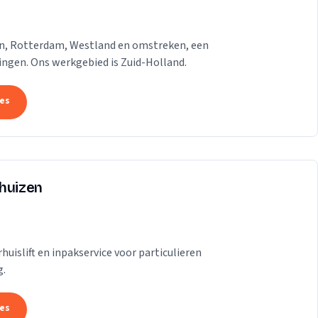
gen, Rotterdam, Westland en omstreken, een
dingen. Ons werkgebied is Zuid-Holland.
tes
rhuizen
uislift en inpakservice voor particulieren
g.
tes