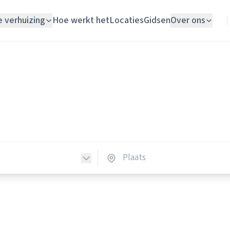
e verhuizing
Hoe werkt het
Locaties
Gidsen
Over ons
Verhuislift
Verhuisliften
Woningontruiming
huisliften in Nederland
Schildersbedrijf
erhuisliften in heel Nederland.
Vloerlegger
Elektricien