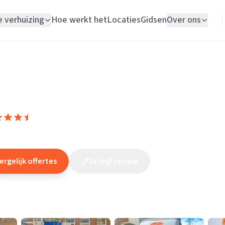
e verhuizing
Hoe werkt het
Locaties
Gidsen
Over ons
Verhuislift
Zuid-Holland
/
Rijswijk
/
Verhuisbedrijf
/
Verhuisbedrijf Direct
Woningontruiming
rhuisbedrijf Direct
Schildersbedrijf
9,8
(
1851
reviews
)
/10
Vloerlegger
swijk
Elektricien
ergelijk offertes
Schrijf review