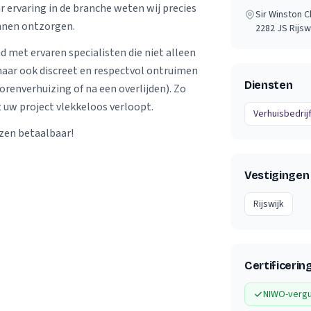
r ervaring in de branche weten wij precies
Sir Winston C
nnen ontzorgen.
2282 JS
Rijsw
d met ervaren specialisten die niet alleen
 maar ook discreet en respectvol ontruimen
Diensten
iorenverhuizing of na een overlijden). Zo
t uw project vlekkeloos verloopt.
Verhuisbedrij
izen betaalbaar!
Vestigingen
Rijswijk
Certificerin
NIWO-vergu