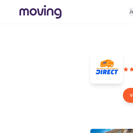
J
REGELEN
Verhuisbedrijf
Home
/
Nederland
/
Opslagruimte
Ve
INRICHTEN
Schoonmaakbedrijf
Klusjesman
Rij
Loodgieter
V
Slotenmaker
TOOLS BIJ VERHUIZEN