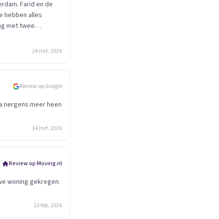
erdam. Farid en de
Ze hebben alles
ing met twee
14 mrt. 2026
Review op Google
 ga nergens meer heen
14 mrt. 2026
Review op Moving.nl
uwe woning gekregen.
23 feb. 2026