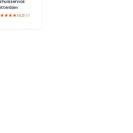
rhuisservice
otterdam
10,0
/10