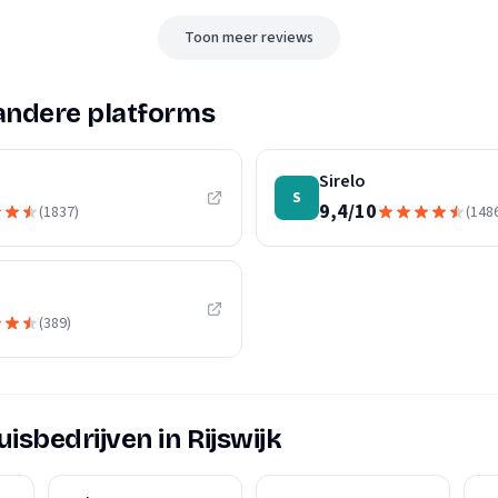
Toon meer reviews
andere platforms
Sirelo
S
9,4
/
10
(
1837
)
(
148
(
389
)
isbedrijven in Rijswijk