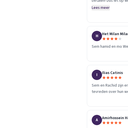
betalen! Dus let op wi
Lees meer
Het Milan Mila
H
Sem hamid en mo We z
Ilias Catinis
I
Sem en Rachid zijn er
tevreden over hun w
Amirhossein 
A