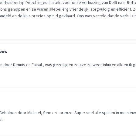
rhuisbedrijf Direct ingeschakeld voor onze verhuizing van Delft naar Rott
ns geholpen en ze waren allebei erg vriendelijk, zorgvuldig en efficiënt. 
ndeld en de klus precies op tijd geklaard. Ons was verteld dat de verhuiz
er uur zou duren, en dat klopte precies. Een echte aanrader!
eeuw
n door Dennis en Faisal , was gezellig en zou ze zo weer inhuren alleen ik
Geholpen door Michael, Sem en Lorenzo. Super snel alle spullen in me nie
l.