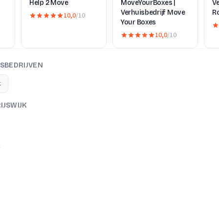
Help 2 Move
MoveYourBoxes |
Ve
Verhuisbedrijf Move
R
10,0
/10
Your Boxes
10,0
/10
SBEDRIJVEN
k
IJSWIJK
A