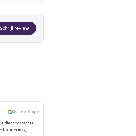
Schrijf review
Review op Google
e dient contant te
 extra uren mag