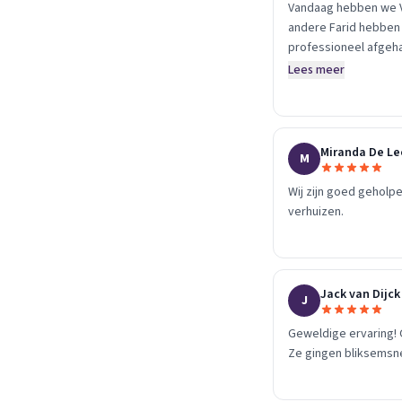
Vandaag hebben we Ve
andere Farid hebben o
professioneel afgeha
personen ongeveer vi
Lees meer
Miranda De L
M
Wij zijn goed geholpe
verhuizen.
Jack van Dijck
J
Geweldige ervaring! 
Ze gingen bliksemsne