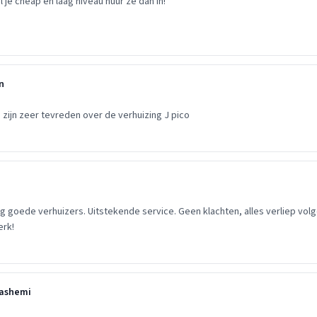
l je cheap en laag niveau huur ze dan in!
n
ijn zeer tevreden over de verhuizing J pico
g goede verhuizers. Uitstekende service. Geen klachten, alles verliep volg
erk!
Hashemi