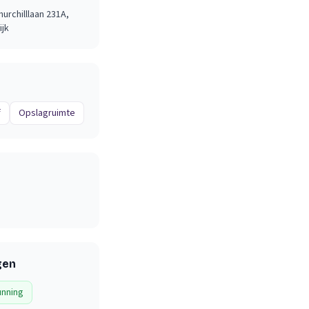
hurchilllaan 231A
,
ijk
f
Opslagruimte
gen
nning