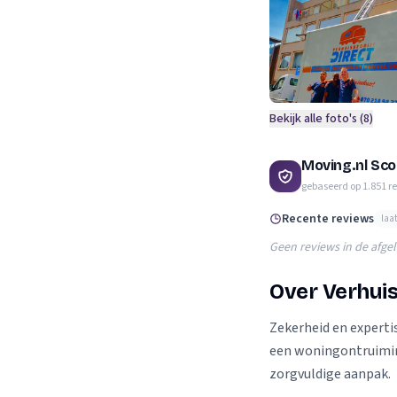
Verhuisplanner
Verhuisdozen berek
Bekijk alle foto's (
8
)
Moving.nl Sco
gebaseerd op
1.851
r
Recente reviews
laa
Geen reviews in de afge
Over Verhuis
Zekerheid en expertis
een woningontruimin
zorgvuldige aanpak.