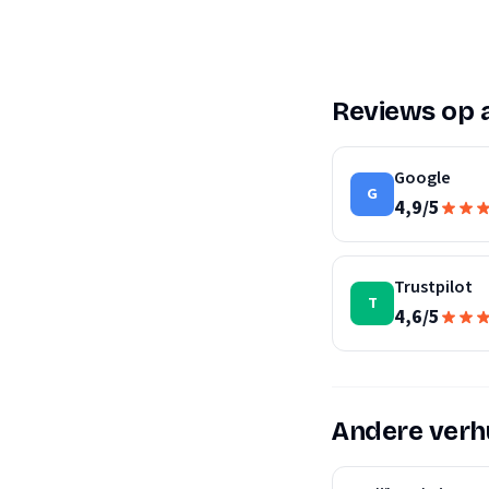
Reviews op 
Google
G
4,9
/
5
Trustpilot
T
4,6
/
5
Andere verhu