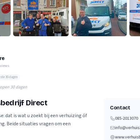
Verhuisvolume berekenen
enen
Energie vergelijken
re
eviews
tste 30 dagen
lopen 30 dagen
bedrijf Direct
Contact
e: dat is wat u zoekt bij een verhuizing óf
085-2013070
g. Beide situaties vragen om een
info@verhuisb
www.verhuisbe