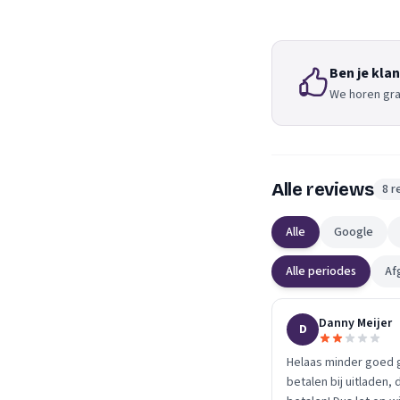
Ben je klan
We horen gra
Alle reviews
8 r
Alle
Google
Alle periodes
Af
Danny Meijer
D
Helaas minder goed g
betalen bij uitladen,