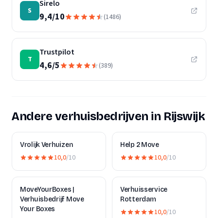
Sirelo
S
9,4
/
10
(
1486
)
Trustpilot
T
4,6
/
5
(
389
)
Andere verhuisbedrijven in Rijswijk
Vrolijk Verhuizen
Help 2 Move
10,0
/10
10,0
/10
MoveYourBoxes |
Verhuisservice
Verhuisbedrijf Move
Rotterdam
Your Boxes
10,0
/10