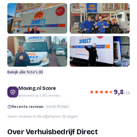
Bekijk alle foto's (
8
)
Moving.nl Score
9,8
/10
gebaseerd op
1.851
reviews
Recente reviews
laatste 30 dagen
Geen reviews in de afgelopen 30 dagen
Over Verhuisbedrijf Direct