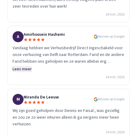
zeer tevreden over hun werk!
14 mrt. 2026
Amirhossein Hashemi
A
Review op Google
Vandaag hebben we Verhuisbedrijf Direct ingeschakeld voor
onze verhuizing van Delft naar Rotterdam. Farid en de andere
Farid hebben ons geholpen en ze waren allebei erg
vriendelijk, zorgvuldig en efficiënt. Ze hebben alles
Lees meer
professioneel afgehandeld en de klus precies op tijd
14 mrt. 2026
geklaard. Ons was verteld dat de verhuizing met twee
personen ongeveer vier uur zou duren, en dat klopte
precies. Een echte aanrader!
Miranda De Leeuw
M
Review op Google
Wij zijn goed geholpen door Dennis en Faisal , was gezellig
en zou ze zo weer inhuren alleen ik ga nergens meer heen
verhuizen.
14 mrt. 2026