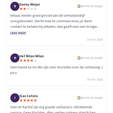
Danny Meijer
D
Review op Google
Helaas minder goed gevoel aan dit verhuisbedrijf
overgehouden. Slecht mee te communiceren, je dient
contant te betalen bij uitladen, dan geeft men een te lage
inschatting zodat je daarna direct ook nog eens extra uren
Lees meer
mag betalen! Dus let op wil je cheap en laag niveau huur ze
17 mrt. 2026
dan in!
Het Milan Milan
H
Review op Google
Sem hamid en mo We zijn zeer tevreden over de verhuizing J
pico
16 mrt. 2026
Ilias Catinis
I
Review op Google
Sem en Rachid zijn erg goede verhuizers. Uitstekende
service. Geen klachten, alles verliep volgens plan! Ik ben