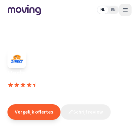
NL
EN
Home
/
Nederland
/
Zuid-
Holland
/
Rijswijk
/
Verhuisbedrijf
/
Verhuisbedrijf Direct
Verhuisbedrijf Direct
9,8
(
1851
reviews
)
/10
Rijswijk
Vergelijk offertes
Schrijf review