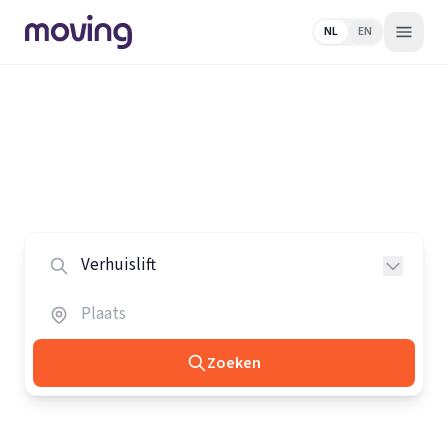
NL
EN
Home
/
Nederland
/
Verhuisliften
Alle verhuisliften in Nederland
Vergelijk de beste verhuisliften in heel Nederland.
Zoeken