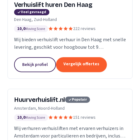
Verhuislift huren Den Haag
Veel gevraagd
Den Haag, Zuid-Holland
10,0
222 reviews
Moving Score
Wij bieden verhuislift verhuur in Den Haag met snelle
levering, geschikt voor hoogbouw tot 9
verdiepingen en flexibele service vanaf €99 per uur.
Vergelijk offertes
Bekijk profiel
Huurverhuislift.nl
Populair
Amsterdam, Noord-Holland
10,0
151 reviews
Moving Score
Wij verhuren verhuisliften met ervaren verhuizers in
Amsterdam voor particulieren en bedrijven, inclusief