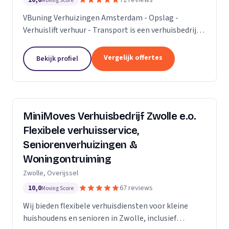
10,0
72 reviews
Moving Score
VBuning Verhuizingen Amsterdam - Opslag -
Verhuislift verhuur - Transport is een verhuisbedrijf
met een vestiging in Amsterdam.
Vergelijk offertes
Bekijk profiel
MiniMoves Verhuisbedrijf Zwolle e.o.
Flexibele verhuisservice,
Seniorenverhuizingen &
Woningontruiming
Zwolle, Overijssel
10,0
67 reviews
Moving Score
Wij bieden flexibele verhuisdiensten voor kleine
huishoudens en senioren in Zwolle, inclusief