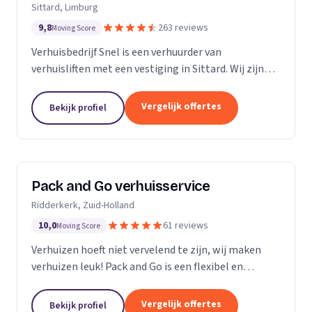
Sittard, Limburg
9,8
263 reviews
Moving Score
Verhuisbedrijf Snel is een verhuurder van
verhuisliften met een vestiging in Sittard. Wij zijn
actief in Limburg.
Vergelijk offertes
Bekijk profiel
Pack and Go verhuisservice
Ridderkerk, Zuid-Holland
10,0
61 reviews
Moving Score
Verhuizen hoeft niet vervelend te zijn, wij maken
verhuizen leuk! Pack and Go is een flexibel en
servicegericht familiebedrijf waar u terecht kan voor
al uw verhuizingen. Met ons team van...
Vergelijk offertes
Bekijk profiel