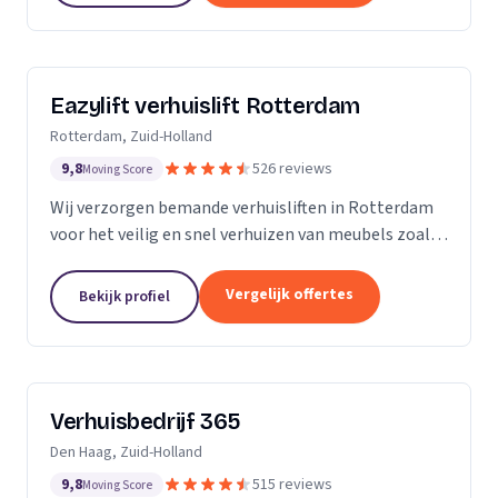
Eazylift verhuislift Rotterdam
Rotterdam, Zuid-Holland
9,8
526 reviews
Moving Score
Wij verzorgen bemande verhuisliften in Rotterdam
voor het veilig en snel verhuizen van meubels zoals
piano's en kasten.
Vergelijk offertes
Bekijk profiel
Verhuisbedrijf 365
Den Haag, Zuid-Holland
9,8
515 reviews
Moving Score