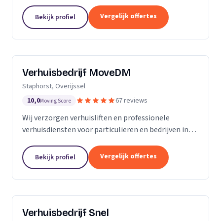
woningontruiming en verhuizingen naar
zorginstellingen.
Vergelijk offertes
Bekijk profiel
Verhuisbedrijf MoveDM
Staphorst, Overijssel
10,0
67 reviews
Moving Score
Wij verzorgen verhuisliften en professionele
verhuisdiensten voor particulieren en bedrijven in
Staphorst en omgeving.
Vergelijk offertes
Bekijk profiel
Verhuisbedrijf Snel