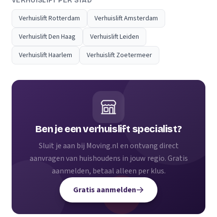
VERHUISLIFT PER STAD
Verhuislift Rotterdam
Verhuislift Amsterdam
Verhuislift Den Haag
Verhuislift Leiden
Verhuislift Haarlem
Verhuislift Zoetermeer
Ben je een verhuislift specialist?
Sluit je aan bij Moving.nl en ontvang direct
aanvragen van huishoudens in jouw regio. Gratis
aanmelden, betaal alleen per klus.
Gratis aanmelden