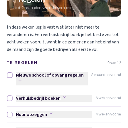
01
1 tot 2 maanden voor de verhuizing
In deze weken leg je vast wat later niet meer te
veranderen is. Een verhuisbedrijf boek je het beste zes tot
acht weken vooruit, want in de zomer en aan het eind van
de maand zijn de goede bedrijven als eerste vol.
0 van 12
TE REGELEN
Nieuwe school of opvang regelen
2 maanden vooraf
Nieuwe school of opvang regelen afvinken
Verhuisbedrijf boeken
6 weken vooraf
Verhuisbedrijf boeken afvinken
Huur opzeggen
4 weken vooraf
Huur opzeggen afvinken