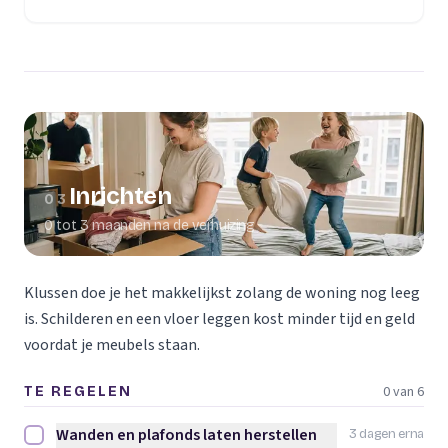
(opent in een nieuw tabblad)
Inrichten
03
0 tot 3 maanden na de verhuizing
Klussen doe je het makkelijkst zolang de woning nog leeg
is. Schilderen en een vloer leggen kost minder tijd en geld
voordat je meubels staan.
0 van 6
TE REGELEN
Wanden en plafonds laten herstellen
3 dagen erna
Wanden en plafonds laten herstellen afvinken