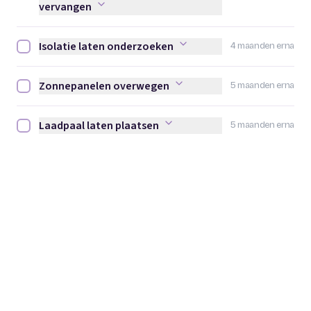
vervangen
Isolatie laten onderzoeken
4 maanden erna
Isolatie laten onderzoeken afvinken
Zonnepanelen overwegen
5 maanden erna
Zonnepanelen overwegen afvinken
Laadpaal laten plaatsen
5 maanden erna
Laadpaal laten plaatsen afvinken