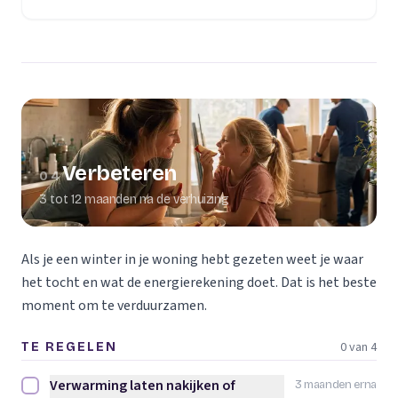
Verbeteren
04
3 tot 12 maanden na de verhuizing
Als je een winter in je woning hebt gezeten weet je waar
het tocht en wat de energierekening doet. Dat is het beste
moment om te verduurzamen.
0 van 4
TE REGELEN
Verwarming laten nakijken of
3 maanden erna
Verwarming laten nakijken of vervangen afvinken