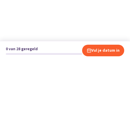
0 van 28 geregeld
Vul je datum in
Klaar om te verhuizen?
Vergelijk gratis en vrijblijvend verhuisbedrijven en andere
specialisten bij jou in de buurt.
Start je verhuizing