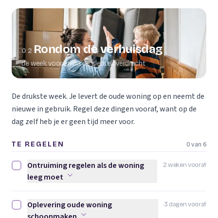
Rondom de verhuisdag
02
de week voor en na de sleuteloverdracht
De drukste week. Je levert de oude woning op en neemt de
nieuwe in gebruik. Regel deze dingen vooraf, want op de
dag zelf heb je er geen tijd meer voor.
0 van 6
TE REGELEN
Ontruiming regelen als de woning
2 weken vooraf
Ontruiming regelen als de woning leeg moet afvinken
leeg moet
Oplevering oude woning
3 dagen vooraf
Oplevering oude woning schoonmaken afvinken
schoonmaken