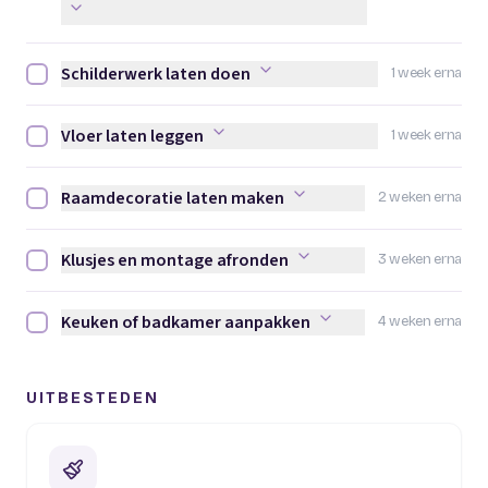
Schilderwerk laten doen
1 week erna
Schilderwerk laten doen afvinken
Vloer laten leggen
1 week erna
Vloer laten leggen afvinken
Raamdecoratie laten maken
2 weken erna
Raamdecoratie laten maken afvinken
Klusjes en montage afronden
3 weken erna
Klusjes en montage afronden afvinken
Keuken of badkamer aanpakken
4 weken erna
Keuken of badkamer aanpakken afvinken
UITBESTEDEN