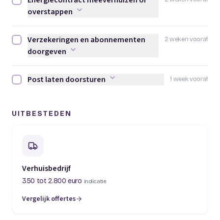
Energiecontract meeverhuizen of
Energiecontract meeverhuizen of overstappen afvinken
overstappen
Verzekeringen en abonnementen
2 weken vooraf
Verzekeringen en abonnementen doorgeven afvinken
doorgeven
Post laten doorsturen
1 week vooraf
Post laten doorsturen afvinken
UITBESTEDEN
Verhuisbedrijf
350 tot 2.800 euro
indicatie
Vergelijk offertes
(opent in een nieuw tabblad)