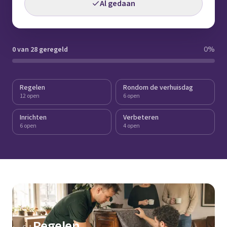
Al gedaan
0 van 28 geregeld
0
%
Regelen
Rondom de verhuisdag
12 open
6 open
Inrichten
Verbeteren
6 open
4 open
Regelen