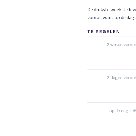
De drukste week. Je le
vooraf, want op de dag z
TE REGELEN
2 weken vooraf
3 dagen vooraf
op de dag zelf