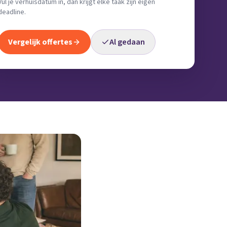
Vul je verhuisdatum in, dan krijgt elke taak zijn eigen
deadline.
Vergelijk offertes
Al gedaan