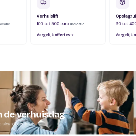
Verhuislift
Opslagru
100 tot 500 euro
30 tot 40
dicatie
indicatie
Vergelijk offertes
Vergelijk o
abblad)
(opent in een nieuw tabblad)
(opent in 
 de verhuisdag
e sleuteloverdracht