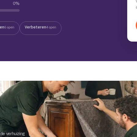
0
%
Verhuisvolume berekenen
enen
Energie vergelijken
ten
Verbeteren
6 open
4 open
de verhuizing