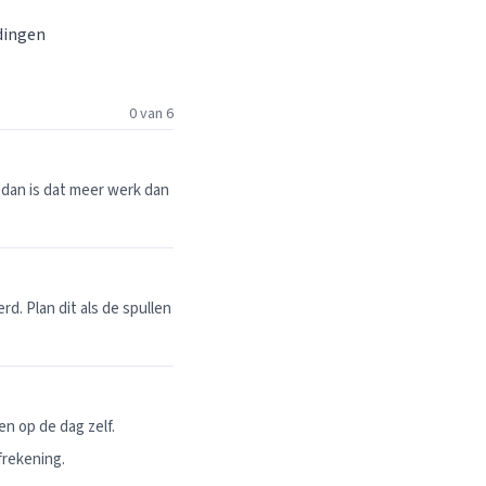
 dingen
0 van 6
dan is dat meer werk dan
. Plan dit als de spullen
n op de dag zelf.
frekening.