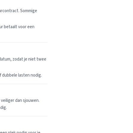
uurcontract. Sommige
r betaalt voor een
datum, zodat je niet twee
 of dubbele lasten nodig.
n veiliger dan sjouwen.
dig.
een plek nodig voor je