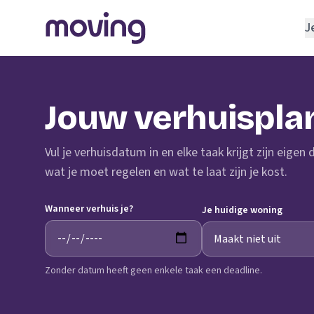
J
REGELEN
Verhuisbedrijf
Jouw verhuispla
Opslagruimte
INRICHTEN
Vul je verhuisdatum in en elke taak krijgt zijn eigen
Schoonmaakbedrijf
wat je moet regelen en wat te laat zijn je kost.
Klusjesman
Wanneer verhuis je?
Loodgieter
Je huidige woning
Slotenmaker
Zonder datum heeft geen enkele taak een deadline.
TOOLS BIJ VERHUIZEN