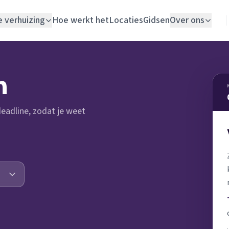
e verhuizing
Hoe werkt het
Locaties
Gidsen
Over ons
Verhuislift
n
Woningontruiming
 deadline, zodat je weet
Schildersbedrijf
Vloerlegger
Elektricien