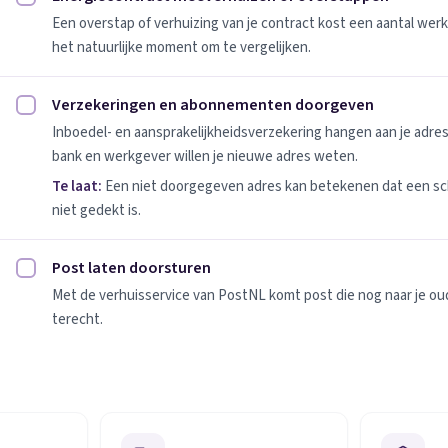
Energiecontract meeverhuizen of overstappen afvinken
Een overstap of verhuizing van je contract kost een aantal werk
het natuurlijke moment om te vergelijken.
Verzekeringen en abonnementen doorgeven
Verzekeringen en abonnementen doorgeven afvinken
Inboedel- en aansprakelijkheidsverzekering hangen aan je adres
bank en werkgever willen je nieuwe adres weten.
Te laat:
Een niet doorgegeven adres kan betekenen dat een sc
niet gedekt is.
Post laten doorsturen
Post laten doorsturen afvinken
Met de verhuisservice van PostNL komt post die nog naar je oude
terecht.