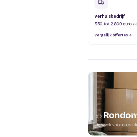
Verhuisbedrijf
350 tot 2.800 euro
in
Vergelijk offertes
(opent in een nieuw t
Rondom
02
de week voor en na d