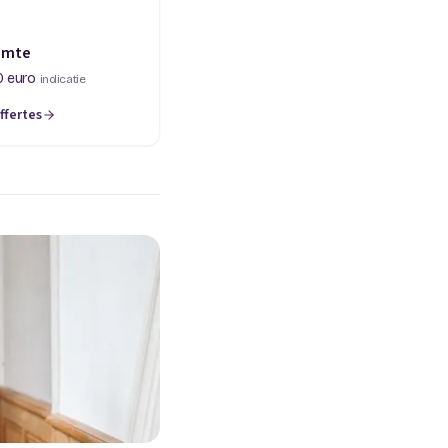
imte
0 euro
indicatie
ffertes
een nieuw tabblad)