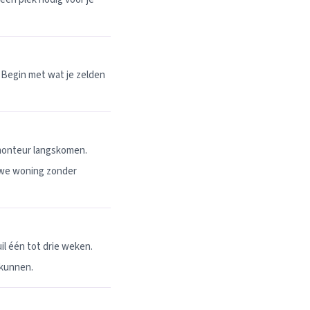
 Begin met wat je zelden
 monteur langskomen.
uwe woning zonder
l één tot drie weken.
 kunnen.