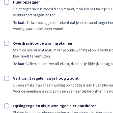
Huur opzeggen
Huur opzeggen afvinken
De opzegtermijn is meestal een maand, maar kijk het na in je h
verhuurders vragen langer.
Te laat:
Te laat opzeggen betekent dat je een maand langer huu
woning waar je niet meer woont.
Overdracht oude woning plannen
Overdracht oude woning plannen afvinken
Stem de overdrachtsdatum van je oude woning af op je verhuis
keer hoeft te verhuizen.
Te laat:
Vallen de data ver uit elkaar, dan heb je tijdelijk opslag
Verhuislift regelen als je hoog woont
Verhuislift regelen als je hoog woont afvinken
Bij een smalle trap of een woning op hoogte is een lift sneller e
Voor de openbare weg is soms een gemeentelijke ontheffing no
Opslag regelen als je woningen niet aansluiten
Opslag regelen als je woningen niet aansluiten afvinken
Sluiten je oude en nieuwe woning niet op elkaar aan, dan heb je 