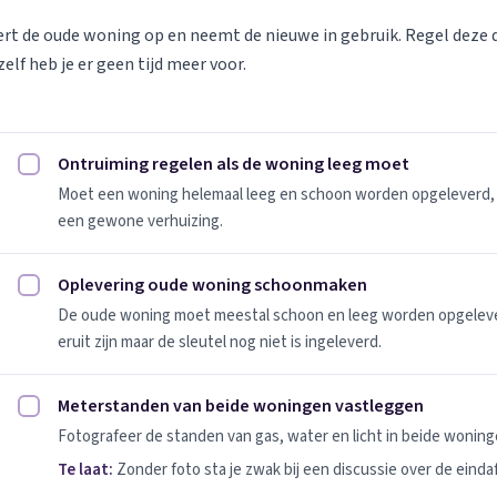
vert de oude woning op en neemt de nieuwe in gebruik. Regel deze
elf heb je er geen tijd meer voor.
Ontruiming regelen als de woning leeg moet
Ontruiming regelen als de woning leeg moet afvinken
Moet een woning helemaal leeg en schoon worden opgeleverd, 
een gewone verhuizing.
Oplevering oude woning schoonmaken
Oplevering oude woning schoonmaken afvinken
De oude woning moet meestal schoon en leeg worden opgeleverd
eruit zijn maar de sleutel nog niet is ingeleverd.
Meterstanden van beide woningen vastleggen
Meterstanden van beide woningen vastleggen afvinken
Fotografeer de standen van gas, water en licht in beide woninge
Te laat:
Zonder foto sta je zwak bij een discussie over de einda