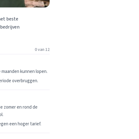
het beste
 bedrijven
0 van 12
ie maanden kunnen lopen.
periode overbruggen.
de zomer en rond de
l.
egen een hoger tarief.