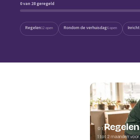
0 van 28 geregeld
Verhuisplanner
Verhuisdozen berek
Regelen
Rondom de verhuisdag
Inrich
12 open
6 open
Regelen
01
1 tot 2 maanden voor 