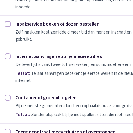
inboedel.
Inpakservice boeken of dozen bestellen
Inpakservice boeken of dozen bestellen afvinken
Zelf inpakken kost gemiddeld meer tijd dan mensen inschatten.
gebruikt.
Internet aanvragen voor je nieuwe adres
Internet aanvragen voor je nieuwe adres afvinken
De levertijd is vaak twee tot vier weken, en soms moet er een
Te laat:
Te laat aanvragen betekent je eerste weken in de nie
internet.
Container of grofvuil regelen
Container of grofvuil regelen afvinken
Bij de meeste gemeenten duurt een ophaalafspraak voor grofvui
Te laat:
Zonder afspraak blijf je met spullen zitten die niet mee
Energiecontract meeverhuizen of overstappen