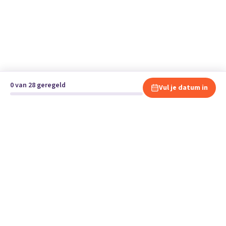
0 van 28 geregeld
Vul je datum in
Klaar om te verhuizen?
Vergelijk gratis en vrijblijvend verhuisbedrijven en andere
specialisten bij jou in de buurt.
Start je verhuizing