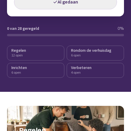
Al gedaan
0 van 28 geregeld
0
%
Regelen
Rondom de verhuisdag
12 open
6 open
Inrichten
Verbeteren
6 open
4 open
Regelen