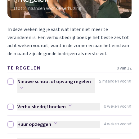
01
1 tot 2 maanden voor de verhuizing
In deze weken leg je vast wat later niet meer te
veranderen is. Een verhuisbedrijf boek je het beste zes tot
acht weken vooruit, want in de zomer en aan het eind van
de maand zijn de goede bedrijven als eerste vol.
0 van 12
TE REGELEN
Nieuwe school of opvang regelen
2 maanden vooraf
Nieuwe school of opvang regelen afvinken
Verhuisbedrijf boeken
6 weken vooraf
Verhuisbedrijf boeken afvinken
Huur opzeggen
4 weken vooraf
Huur opzeggen afvinken