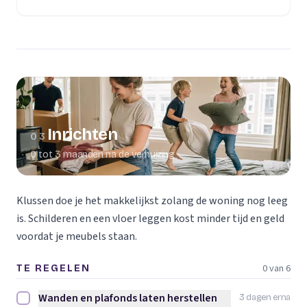
(opent in een nieuw tabblad)
Inrichten
03
0 tot 3 maanden na de verhuizing
Klussen doe je het makkelijkst zolang de woning nog leeg
is. Schilderen en een vloer leggen kost minder tijd en geld
voordat je meubels staan.
0 van 6
TE REGELEN
Wanden en plafonds laten herstellen
3 dagen erna
Wanden en plafonds laten herstellen afvinken