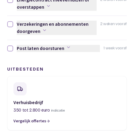
Energiecontract meeverhuizen of
Energiecontract meeverhuizen of overstappen afvinken
overstappen
Verzekeringen en abonnementen
2 weken vooraf
Verzekeringen en abonnementen doorgeven afvinken
doorgeven
Post laten doorsturen
1 week vooraf
Post laten doorsturen afvinken
UITBESTEDEN
Verhuisbedrijf
350 tot 2.800 euro
indicatie
Vergelijk offertes
(opent in een nieuw tabblad)