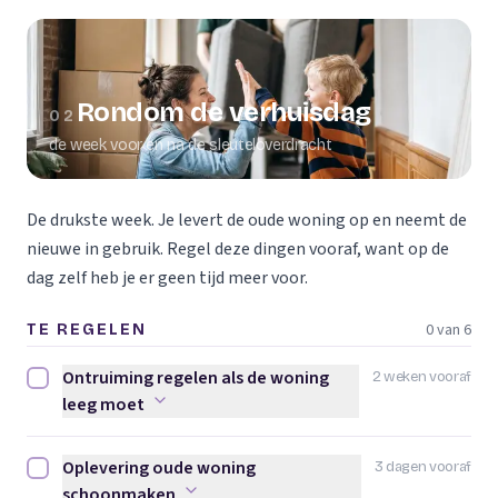
Rondom de verhuisdag
02
de week voor en na de sleuteloverdracht
De drukste week. Je levert de oude woning op en neemt de
nieuwe in gebruik. Regel deze dingen vooraf, want op de
dag zelf heb je er geen tijd meer voor.
0 van 6
TE REGELEN
Ontruiming regelen als de woning
2 weken vooraf
Ontruiming regelen als de woning leeg moet afvinken
leeg moet
Oplevering oude woning
3 dagen vooraf
Oplevering oude woning schoonmaken afvinken
schoonmaken