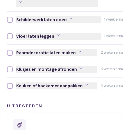
Schilderwerk laten doen
1 week erna
Schilderwerk laten doen afvinken
Vloer laten leggen
1 week erna
Vloer laten leggen afvinken
Raamdecoratie laten maken
2 weken erna
Raamdecoratie laten maken afvinken
Klusjes en montage afronden
3 weken erna
Klusjes en montage afronden afvinken
Keuken of badkamer aanpakken
4 weken erna
Keuken of badkamer aanpakken afvinken
UITBESTEDEN