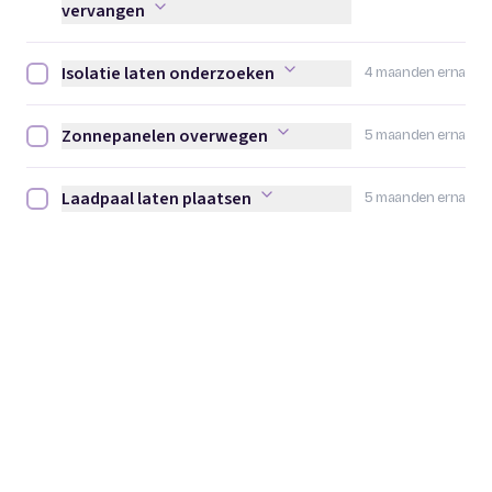
vervangen
Isolatie laten onderzoeken
4 maanden erna
Isolatie laten onderzoeken afvinken
Zonnepanelen overwegen
5 maanden erna
Zonnepanelen overwegen afvinken
Laadpaal laten plaatsen
5 maanden erna
Laadpaal laten plaatsen afvinken