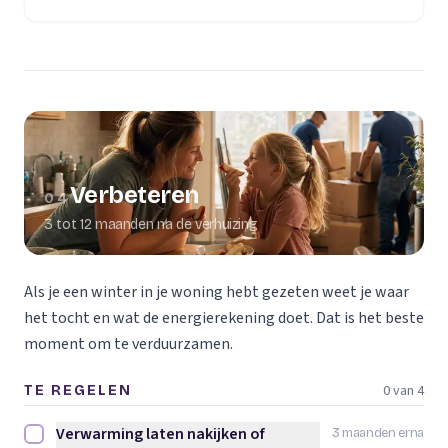
Verbeteren
04
3 tot 12 maanden na de verhuizing
Als je een winter in je woning hebt gezeten weet je waar
het tocht en wat de energierekening doet. Dat is het beste
moment om te verduurzamen.
0 van 4
TE REGELEN
Verwarming laten nakijken of
3 maanden erna
Verwarming laten nakijken of vervangen afvinken