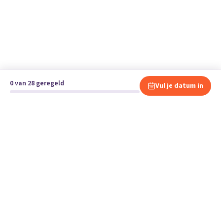
0 van 28 geregeld
Vul je datum in
Klaar om te verhuizen?
Vergelijk gratis en vrijblijvend verhuisbedrijven en andere
specialisten bij jou in de buurt.
Start je verhuizing