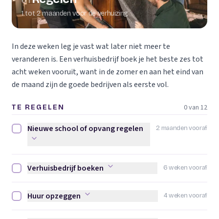
01
1 tot 2 maanden voor de verhuizing
In deze weken leg je vast wat later niet meer te
veranderen is. Een verhuisbedrijf boek je het beste zes tot
acht weken vooruit, want in de zomer en aan het eind van
de maand zijn de goede bedrijven als eerste vol.
0 van 12
TE REGELEN
Nieuwe school of opvang regelen
2 maanden vooraf
Nieuwe school of opvang regelen afvinken
Verhuisbedrijf boeken
6 weken vooraf
Verhuisbedrijf boeken afvinken
Huur opzeggen
4 weken vooraf
Huur opzeggen afvinken