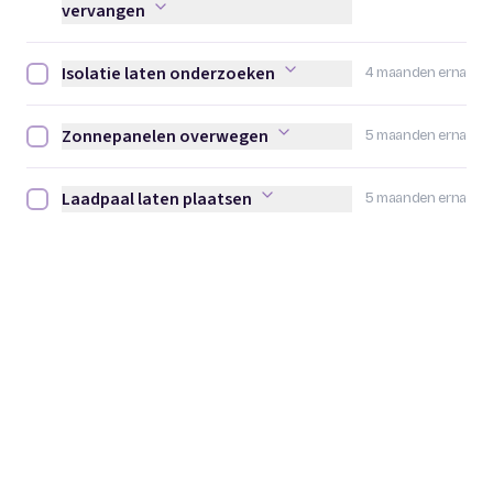
vervangen
Isolatie laten onderzoeken
4 maanden erna
Isolatie laten onderzoeken afvinken
Zonnepanelen overwegen
5 maanden erna
Zonnepanelen overwegen afvinken
Laadpaal laten plaatsen
5 maanden erna
Laadpaal laten plaatsen afvinken