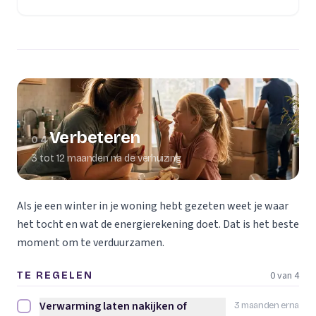
Verbeteren
04
3 tot 12 maanden na de verhuizing
Als je een winter in je woning hebt gezeten weet je waar
het tocht en wat de energierekening doet. Dat is het beste
moment om te verduurzamen.
0 van 4
TE REGELEN
Verwarming laten nakijken of
3 maanden erna
Verwarming laten nakijken of vervangen afvinken