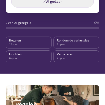
Al gedaan
0 van 28 geregeld
0
%
Regelen
Rondom de verhuisdag
12 open
6 open
Inrichten
Verbeteren
6 open
4 open
Regelen