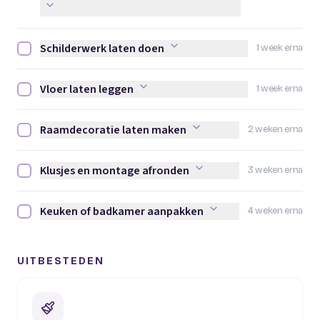
Schilderwerk laten doen
1 week erna
Schilderwerk laten doen afvinken
Vloer laten leggen
1 week erna
Vloer laten leggen afvinken
Raamdecoratie laten maken
2 weken erna
Raamdecoratie laten maken afvinken
Klusjes en montage afronden
3 weken erna
Klusjes en montage afronden afvinken
Keuken of badkamer aanpakken
4 weken erna
Keuken of badkamer aanpakken afvinken
UITBESTEDEN