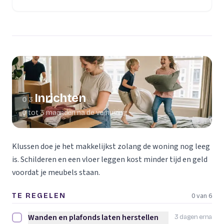
(opent in een nieuw tabblad)
Inrichten
03
0 tot 3 maanden na de verhuizing
Klussen doe je het makkelijkst zolang de woning nog leeg
is. Schilderen en een vloer leggen kost minder tijd en geld
voordat je meubels staan.
0 van 6
TE REGELEN
Wanden en plafonds laten herstellen
3 dagen erna
Wanden en plafonds laten herstellen afvinken