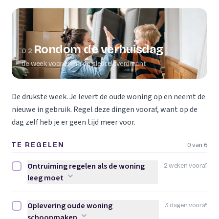
Rondom de verhuisdag
02
de week voor en na de sleuteloverdracht
De drukste week. Je levert de oude woning op en neemt de
nieuwe in gebruik. Regel deze dingen vooraf, want op de
dag zelf heb je er geen tijd meer voor.
0 van 6
TE REGELEN
Ontruiming regelen als de woning
2 weken vooraf
Ontruiming regelen als de woning leeg moet afvinken
leeg moet
Oplevering oude woning
3 dagen vooraf
Oplevering oude woning schoonmaken afvinken
schoonmaken