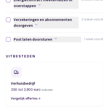
Energiecontract meeverhuizen of
Energiecontract meeverhuizen of overstappen afvinken
overstappen
Verzekeringen en abonnementen
2 weken vooraf
Verzekeringen en abonnementen doorgeven afvinken
doorgeven
Post laten doorsturen
1 week vooraf
Post laten doorsturen afvinken
UITBESTEDEN
Verhuisbedrijf
350 tot 2.800 euro
indicatie
Vergelijk offertes
(opent in een nieuw tabblad)