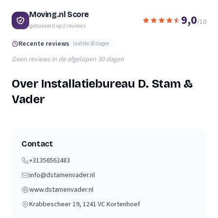
Moving.nl Score
9,0
/10
gebaseerd op
2
reviews
Recente reviews
laatste 30 dagen
Geen reviews in de afgelopen 30 dagen
Over Installatiebureau D. Stam &
Vader
Contact
+31356562483
info@dstamenvader.nl
www.dstamenvader.nl
Krabbescheer 19
, 1241 VC
Kortenhoef