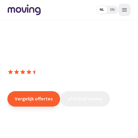
NL
EN
Home
/
Nederland
/
Noord-
Holland
/
Kortenhoef
/
Elektricien
/
Installatiebureau D. Stam &
Vader
Installatiebureau D. Stam & Vader
9,0
(
2
reviews
)
/10
Kortenhoef
Vergelijk offertes
Schrijf review
Claim dit bedrijf