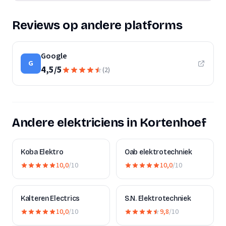
Reviews op andere platforms
Google
G
4,5
/
5
(
2
)
Andere elektriciens in Kortenhoef
Koba Elektro
Oab elektrotechniek
10,0
/10
10,0
/10
Kalteren Electrics
S.N. Elektrotechniek
10,0
/10
9,8
/10