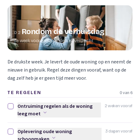
Rondom de verhuisdag
02
de week voor en na de sleuteloverdracht
De drukste week. Je levert de oude woning op en neemt de
nieuwe in gebruik. Regel deze dingen vooraf, want op de
dag zelf heb je er geen tijd meer voor.
0 van 6
TE REGELEN
Ontruiming regelen als de woning
2 weken vooraf
Ontruiming regelen als de woning leeg moet afvinken
leeg moet
Oplevering oude woning
3 dagen vooraf
Oplevering oude woning schoonmaken afvinken
schoonmaken