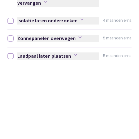
vervangen
Isolatie laten onderzoeken
4 maanden erna
Isolatie laten onderzoeken afvinken
Zonnepanelen overwegen
5 maanden erna
Zonnepanelen overwegen afvinken
Laadpaal laten plaatsen
5 maanden erna
Laadpaal laten plaatsen afvinken