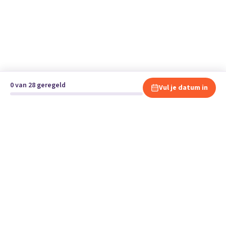
0 van 28 geregeld
Vul je datum in
Klaar om te verhuizen?
Vergelijk gratis en vrijblijvend verhuisbedrijven en andere
specialisten bij jou in de buurt.
Start je verhuizing