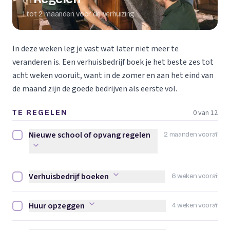
01
1 tot 2 maanden voor de verhuizing
In deze weken leg je vast wat later niet meer te
veranderen is. Een verhuisbedrijf boek je het beste zes tot
acht weken vooruit, want in de zomer en aan het eind van
de maand zijn de goede bedrijven als eerste vol.
0 van 12
TE REGELEN
Nieuwe school of opvang regelen
2 maanden vooraf
Nieuwe school of opvang regelen afvinken
Verhuisbedrijf boeken
6 weken vooraf
Verhuisbedrijf boeken afvinken
Huur opzeggen
4 weken vooraf
Huur opzeggen afvinken