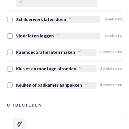
Schilderwerk laten doen
1 week erna
Schilderwerk laten doen afvinken
Vloer laten leggen
1 week erna
Vloer laten leggen afvinken
Raamdecoratie laten maken
2 weken erna
Raamdecoratie laten maken afvinken
Klusjes en montage afronden
3 weken erna
Klusjes en montage afronden afvinken
Keuken of badkamer aanpakken
4 weken erna
Keuken of badkamer aanpakken afvinken
UITBESTEDEN