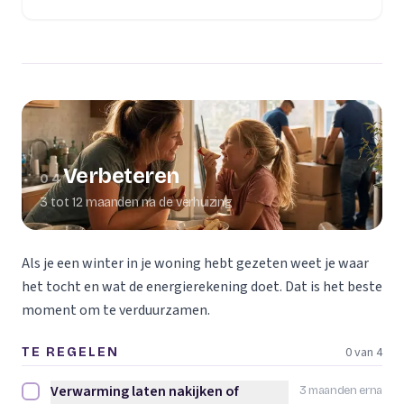
Verbeteren
04
3 tot 12 maanden na de verhuizing
Als je een winter in je woning hebt gezeten weet je waar
het tocht en wat de energierekening doet. Dat is het beste
moment om te verduurzamen.
0 van 4
TE REGELEN
Verwarming laten nakijken of
3 maanden erna
Verwarming laten nakijken of vervangen afvinken