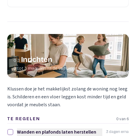
(opent in een nieuw tabblad)
Inrichten
03
0 tot 3 maanden na de verhuizing
Klussen doe je het makkelijkst zolang de woning nog leeg
is. Schilderen en een vloer leggen kost minder tijd en geld
voordat je meubels staan.
0 van 6
TE REGELEN
Wanden en plafonds laten herstellen
3 dagen erna
Wanden en plafonds laten herstellen afvinken