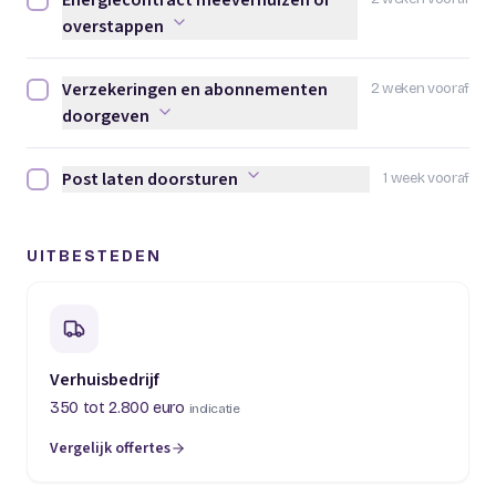
Energiecontract meeverhuizen of
Energiecontract meeverhuizen of overstappen afvinken
overstappen
Verzekeringen en abonnementen
2 weken vooraf
Verzekeringen en abonnementen doorgeven afvinken
doorgeven
Post laten doorsturen
1 week vooraf
Post laten doorsturen afvinken
UITBESTEDEN
Verhuisbedrijf
350 tot 2.800 euro
indicatie
Vergelijk offertes
(opent in een nieuw tabblad)