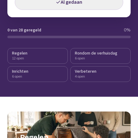
Al gedaan
0 van 28 geregeld
0
%
Regelen
Rondom de verhuisdag
12 open
6 open
Inrichten
Verbeteren
6 open
4 open
Regelen