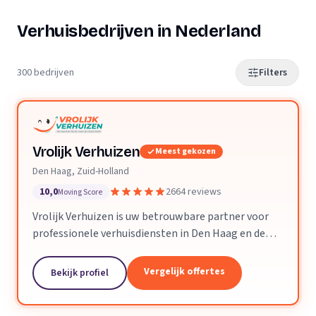
Verhuisbedrijven in Nederland
300 bedrijven
Filters
Vrolijk Verhuizen
Meest gekozen
Den Haag, Zuid-Holland
10,0
2664 reviews
Moving Score
Vrolijk Verhuizen is uw betrouwbare partner voor
professionele verhuisdiensten in Den Haag en de
hele provincie Zuid-Holland. Met jarenlange
ervaring en een toegewijd team zorgen wij ervoor
Vergelijk offertes
Bekijk profiel
dat uw verhuizing soepel en zorgeloos verloopt.