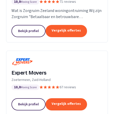
10,0
71 reviews
Moving Score
Wat is Zorgruim Zeeland woningontruiming Wij zijn
Zorgruim "Betaalbaar en betrouwbare
professionals in woningontruiming, schoonmaak en
kleine verhuizingen.” Onze Kwaliteit is namelijk zo
Vergelijk offertes
Bekijk profiel
ongelofelijk...
Expert Movers
Zoetermeer, Zuid-Holland
10,0
67 reviews
Moving Score
Vergelijk offertes
Bekijk profiel