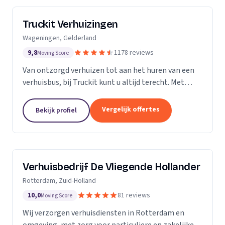
Truckit Verhuizingen
Wageningen, Gelderland
9,8
1178 reviews
Moving Score
Van ontzorgd verhuizen tot aan het huren van een
verhuisbus, bij Truckit kunt u altijd terecht. Met
onze formule hebben wij al duizenden tevreden
klanten geholpen door heel Nederland.
Vergelijk offertes
Bekijk profiel
Verhuisbedrijf De Vliegende Hollander
Rotterdam, Zuid-Holland
10,0
81 reviews
Moving Score
Wij verzorgen verhuisdiensten in Rotterdam en
omgeving, met zorg voor particuliere en zakelijke