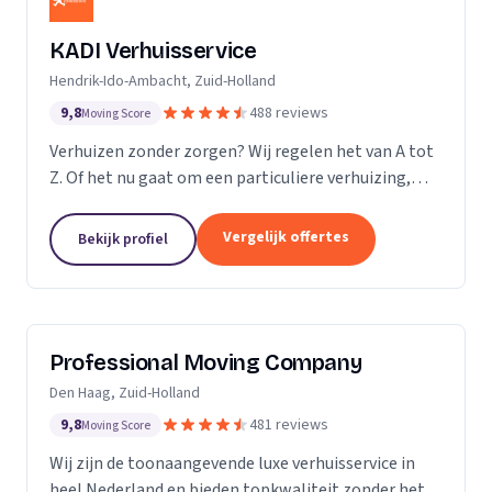
KADI Verhuisservice
Hendrik-Ido-Ambacht, Zuid-Holland
9,8
488 reviews
Moving Score
Verhuizen zonder zorgen? Wij regelen het van A tot
Z. Of het nu gaat om een particuliere verhuizing,
zakelijke verhuisopdracht of ontruiming: wij werken
snel, zorgvuldig en betrouwbaar. Van inpakken en
Vergelijk offertes
Bekijk profiel
monteren tot transport en tijdelijke opslag — u
kunt op ons rekenen. Met onze professionele
aanpak en uitstekende klantbeoordelingen zorgen
wij voor een soepele verhuizing zonder stress.
Professional Moving Company
Den Haag, Zuid-Holland
9,8
481 reviews
Moving Score
Wij zijn de toonaangevende luxe verhuisservice in
heel Nederland en bieden topkwaliteit zonder het