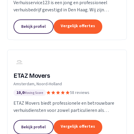
Verhuisservice123 is een jong en professioneel
verhuisbedrijf gevestigd in Den Haag. Wij zijn
gespecialiseerd in particuliere verhuizingen en
bieden een complete en zorgeloze verhuisservice.
Vergelijk offertes
Bekijk profiel
Met een ervaren team werken wij efficiënt,
zorgvuldig en tegen transparante uurtarieven.
Klanttevredenheid, duidelijke communicatie en
betrouwbaarheid staan bij ons centraal.
ETAZ Movers
Amsterdam, Noord-Holland
10,0
58 reviews
Moving Score
ETAZ Movers biedt professionele en betrouwbare
verhuisdiensten voor zowel particulieren als
bedrijven. Wij combineren ervaring met een
persoonlijke aanpak, zodat elke verhuizing efficiënt
Vergelijk offertes
Bekijk profiel
en zonder stress verloopt. Ons team werkt