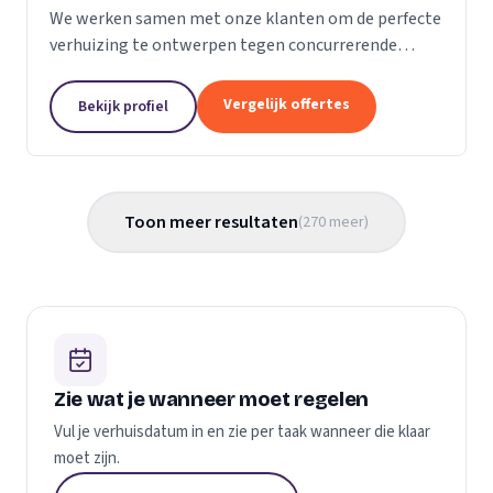
We werken samen met onze klanten om de perfecte
verhuizing te ontwerpen tegen concurrerende
prijzen en met de beste verhuismaterialen. We
weten dat verhuizen een stressvol proces kan zijn.
Vergelijk offertes
Bekijk profiel
Daarom...
Toon meer resultaten
(
270
meer
)
Zie wat je wanneer moet regelen
Vul je verhuisdatum in en zie per taak wanneer die klaar
moet zijn.