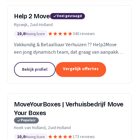
Help 2 Move
Veel gevraagd
Rijswijk, Zuid-Holland
10,0
340 reviews
Moving Score
Vakkundig & Betaalbaar Verhuizen ?? Help2Move
een jong dynamisch team, dat graag van aanpakken
weet. Benieuwd wat uw verhuizing gaat kosten ?
Vraag naar de mogelijkheden.
Vergelijk offertes
Bekijk profiel
MoveYourBoxes | Verhuisbedrijf Move
Your Boxes
Populair
Hoek van Holland, Zuid-Holland
10,0
173 reviews
Moving Score