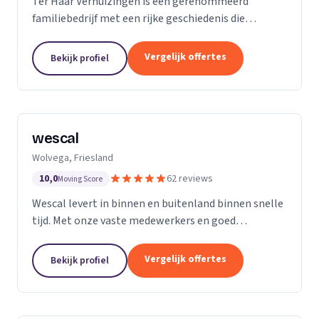
Ter Haar Verhuizingen is een gerenommeerd
familiebedrijf met een rijke geschiedenis die
teruggaat tot vier generaties. Wij zijn
gespecialiseerd in het bieden van naadloze en
Vergelijk offertes
Bekijk profiel
zorgeloze verhuisdiensten...
wescal
Wolvega, Friesland
10,0
62 reviews
Moving Score
Wescal levert in binnen en buitenland binnen snelle
tijd. Met onze vaste medewerkers en goed
wagenpark rijden wij naar onze klanten. Wij komen
na wat we beloven. Door goede
Vergelijk offertes
Bekijk profiel
kwaliteitsvoertuigen te...