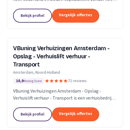
premium prijskaartje. Onze missie is om het
verhuisproces te transformeren in een naadloze en...
Vergelijk offertes
Bekijk profiel
VBuning Verhuizingen Amsterdam -
Opslag - Verhuislift verhuur -
Transport
Amsterdam, Noord-Holland
10,0
72 reviews
Moving Score
VBuning Verhuizingen Amsterdam - Opslag -
Verhuislift verhuur - Transport is een verhuisbedrijf
met een vestiging in Amsterdam.
Vergelijk offertes
Bekijk profiel