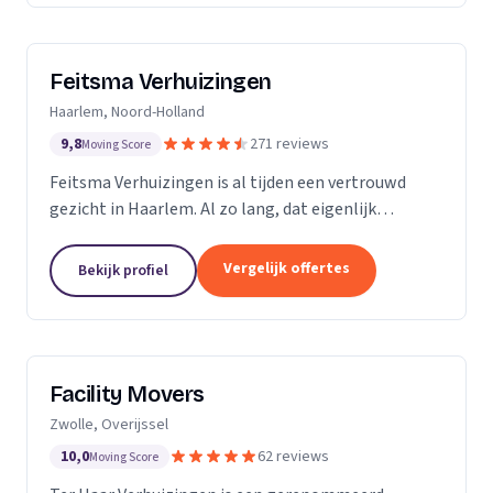
Feitsma Verhuizingen
Haarlem, Noord-Holland
9,8
271 reviews
Moving Score
Feitsma Verhuizingen is al tijden een vertrouwd
gezicht in Haarlem. Al zo lang, dat eigenlijk
niemand precies meer weet wanneer opa Feitsma
ooit begonnen is met verhuizen. De eerste
Vergelijk offertes
Bekijk profiel
advertenties van...
Facility Movers
Zwolle, Overijssel
10,0
62 reviews
Moving Score