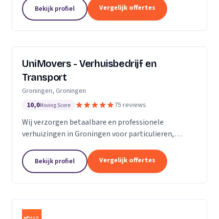
van de KvK. Door de toename van opdrachtgevers
Vergelijk offertes
Bekijk profiel
hebben wij...
UniMovers - Verhuisbedrijf en
Transport
Groningen, Groningen
10,0
75 reviews
Moving Score
Wij verzorgen betaalbare en professionele
verhuizingen in Groningen voor particulieren,
studenten en bedrijven met volledige service.
Vergelijk offertes
Bekijk profiel