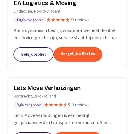
EA Logistics & Moving
Eindhoven, Noord-Brabant
10,0
77 reviews
Moving Score
Klein dynamisch bedrijf, waardoor we heel flexibel
en servicegericht zijn, service staat bij ons écht op
nummer één.
Vergelijk offertes
Bekijk profiel
Lets Move Verhuizingen
Dordrecht, Zuid-Holland
9,8
513 reviews
Moving Score
Let’s Move Verhuizingen is een bedrijf
gespecialiseerd in transport en verhuizen. Sinds
2015 zijn wij geregistreerd in het handelsregister