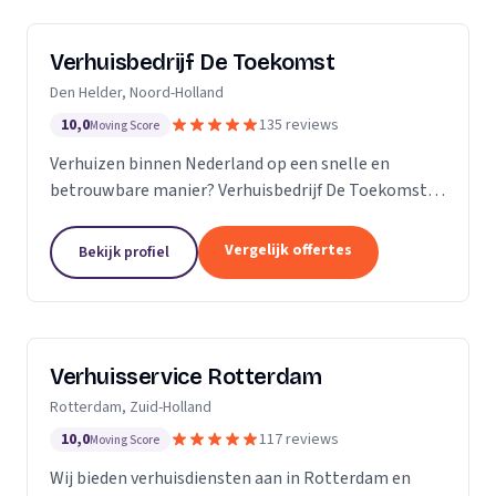
Verhuisbedrijf De Toekomst
Den Helder, Noord-Holland
10,0
135 reviews
Moving Score
Verhuizen binnen Nederland op een snelle en
betrouwbare manier? Verhuisbedrijf De Toekomst
zorgt ervoor dat uw spullen op veilige wijze verhuisd
worden naar de nieuwe locatie. En dat 24/7! Want of
Vergelijk offertes
Bekijk profiel
u...
Verhuisservice Rotterdam
Rotterdam, Zuid-Holland
10,0
117 reviews
Moving Score
Wij bieden verhuisdiensten aan in Rotterdam en