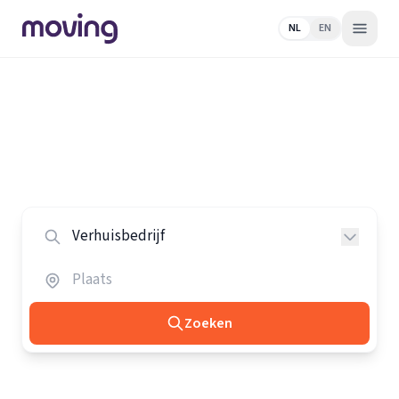
NL
EN
Home
/
Nederland
/
Verhuisbedrijven
Alle verhuisbedrijven in Nederland
Vergelijk de beste verhuisbedrijven in heel Nederland.
Zoeken