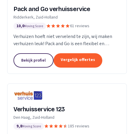
Pack and Go verhuisservice
Ridderkerk, Zuid-Holland
10,0
61 reviews
Moving Score
Verhuizen hoeft niet vervelend te zijn, wij maken
verhuizen leuk! Pack and Go is een flexibel en
servicegericht familiebedrijf waar u terecht kan voor
al uw verhuizingen. Met ons team van...
Vergelijk offertes
Bekijk profiel
Verhuisservice 123
Den Haag, Zuid-Holland
9,8
185 reviews
Moving Score