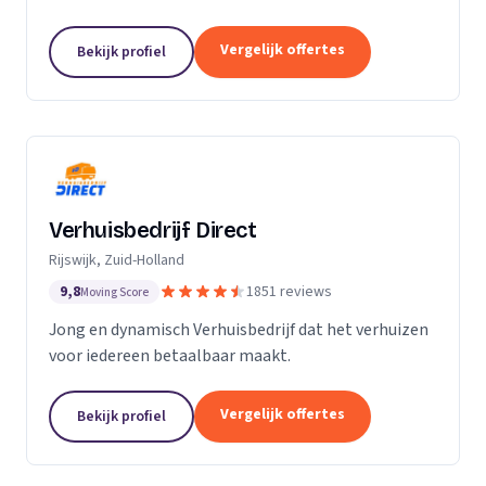
Particuliere verhuizingen, bedrijfsverhuizingen,
opslag van inboedel, de- en montageservice,...
Vergelijk offertes
Bekijk profiel
Verhuisbedrijf Direct
Rijswijk, Zuid-Holland
9,8
1851 reviews
Moving Score
Jong en dynamisch Verhuisbedrijf dat het verhuizen
voor iedereen betaalbaar maakt.
Vergelijk offertes
Bekijk profiel