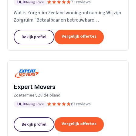
10,0
71 reviews
Moving Score
Wat is Zorgruim Zeeland woningontruiming Wij zijn
Zorgruim "Betaalbaar en betrouwbare
professionals in woningontruiming, schoonmaak en
kleine verhuizingen.” Onze Kwaliteit is namelijk zo
Vergelijk offertes
Bekijk profiel
ongelofelijk...
Expert Movers
Zoetermeer, Zuid-Holland
10,0
67 reviews
Moving Score
Vergelijk offertes
Bekijk profiel