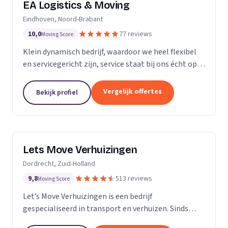
EA Logistics & Moving
Eindhoven, Noord-Brabant
10,0
77 reviews
Moving Score
Klein dynamisch bedrijf, waardoor we heel flexibel
en servicegericht zijn, service staat bij ons écht op
nummer één.
Vergelijk offertes
Bekijk profiel
Lets Move Verhuizingen
Dordrecht, Zuid-Holland
9,8
513 reviews
Moving Score
Let’s Move Verhuizingen is een bedrijf
gespecialiseerd in transport en verhuizen. Sinds
2015 zijn wij geregistreerd in het handelsregister