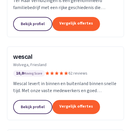
Ter Haar Verhuizingen is een gerenommeerd
familiebedrijf met een rijke geschiedenis die
teruggaat tot vier generaties. Wij zijn
gespecialiseerd in het bieden van naadloze en
Vergelijk offertes
Bekijk profiel
zorgeloze verhuisdiensten...
wescal
Wolvega, Friesland
10,0
62 reviews
Moving Score
Wescal levert in binnen en buitenland binnen snelle
tijd. Met onze vaste medewerkers en goed
wagenpark rijden wij naar onze klanten. Wij komen
na wat we beloven. Door goede
Vergelijk offertes
Bekijk profiel
kwaliteitsvoertuigen te...