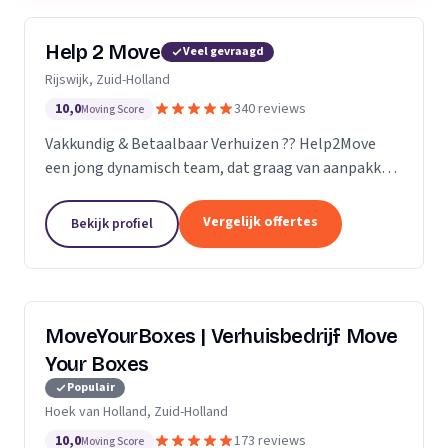
Help 2 Move
Veel gevraagd
Rijswijk, Zuid-Holland
10,0
340 reviews
Moving Score
Vakkundig & Betaalbaar Verhuizen ?? Help2Move
een jong dynamisch team, dat graag van aanpakken
weet. Benieuwd wat uw verhuizing gaat kosten ?
Vraag naar de mogelijkheden.
Vergelijk offertes
Bekijk profiel
MoveYourBoxes | Verhuisbedrijf Move
Your Boxes
Populair
Hoek van Holland, Zuid-Holland
10,0
173 reviews
Moving Score