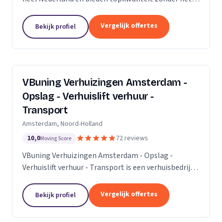
premium prijskaartje. Onze missie is om het
verhuisproces te transformeren in een naadloze en...
Vergelijk offertes
Bekijk profiel
VBuning Verhuizingen Amsterdam -
Opslag - Verhuislift verhuur -
Transport
Amsterdam, Noord-Holland
10,0
72 reviews
Moving Score
VBuning Verhuizingen Amsterdam - Opslag -
Verhuislift verhuur - Transport is een verhuisbedrijf
met een vestiging in Amsterdam.
Vergelijk offertes
Bekijk profiel