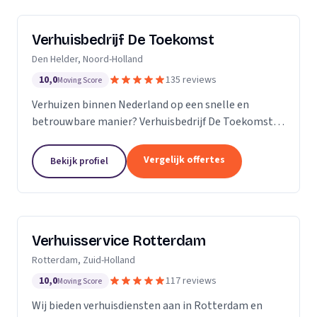
Verhuisbedrijf De Toekomst
Den Helder, Noord-Holland
10,0
135 reviews
Moving Score
Verhuizen binnen Nederland op een snelle en
betrouwbare manier? Verhuisbedrijf De Toekomst
zorgt ervoor dat uw spullen op veilige wijze verhuisd
worden naar de nieuwe locatie. En dat 24/7! Want of
Vergelijk offertes
Bekijk profiel
u...
Verhuisservice Rotterdam
Rotterdam, Zuid-Holland
10,0
117 reviews
Moving Score
Wij bieden verhuisdiensten aan in Rotterdam en