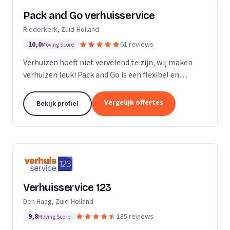
Pack and Go verhuisservice
Ridderkerk, Zuid-Holland
10,0
61 reviews
Moving Score
Verhuizen hoeft niet vervelend te zijn, wij maken
verhuizen leuk! Pack and Go is een flexibel en
servicegericht familiebedrijf waar u terecht kan voor
al uw verhuizingen. Met ons team van...
Vergelijk offertes
Bekijk profiel
Verhuisservice 123
Den Haag, Zuid-Holland
9,8
185 reviews
Moving Score