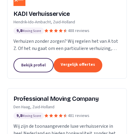
KADI Verhuisservice
Hendrik-Ido-Ambacht, Zuid-Holland
9,8
488 reviews
Moving Score
Verhuizen zonder zorgen? Wij regelen het van A tot
Z. Of het nu gaat om een particuliere verhuizing,
zakelijke verhuisopdracht of ontruiming: wij werken
snel, zorgvuldig en betrouwbaar. Van inpakken en
Vergelijk offertes
Bekijk profiel
monteren tot transport en tijdelijke opslag — u
kunt op ons rekenen. Met onze professionele
aanpak en uitstekende klantbeoordelingen zorgen
wij voor een soepele verhuizing zonder stress.
Professional Moving Company
Den Haag, Zuid-Holland
9,8
481 reviews
Moving Score
Wij zijn de toonaangevende luxe verhuisservice in
heel Nederland en bieden topkwaliteit zonder het