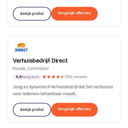
Particuliere verhuizingen, bedrijfsverhuizingen,
opslag van inboedel, de- en montageservice,...
Vergelijk offertes
Bekijk profiel
Verhuisbedrijf Direct
Rijswijk, Zuid-Holland
9,8
1851 reviews
Moving Score
Jong en dynamisch Verhuisbedrijf dat het verhuizen
voor iedereen betaalbaar maakt.
Vergelijk offertes
Bekijk profiel