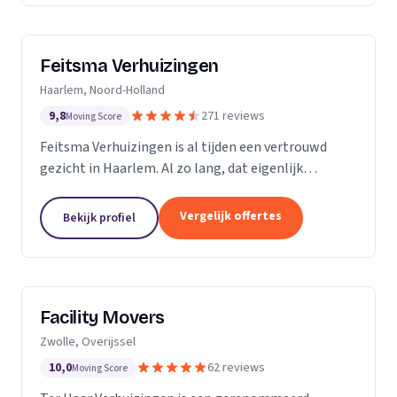
Feitsma Verhuizingen
Haarlem, Noord-Holland
9,8
271 reviews
Moving Score
Feitsma Verhuizingen is al tijden een vertrouwd
gezicht in Haarlem. Al zo lang, dat eigenlijk
niemand precies meer weet wanneer opa Feitsma
ooit begonnen is met verhuizen. De eerste
Vergelijk offertes
Bekijk profiel
advertenties van...
Facility Movers
Zwolle, Overijssel
10,0
62 reviews
Moving Score