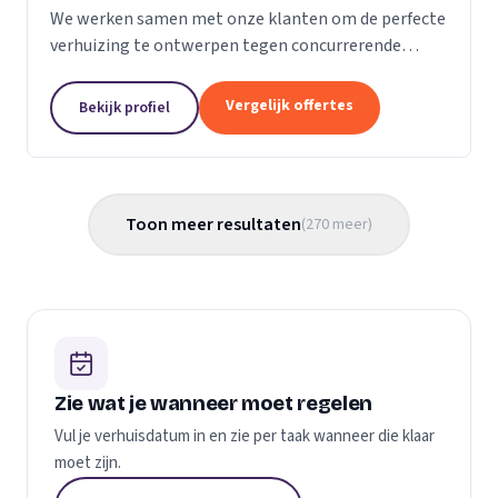
We werken samen met onze klanten om de perfecte
verhuizing te ontwerpen tegen concurrerende
prijzen en met de beste verhuismaterialen. We
weten dat verhuizen een stressvol proces kan zijn.
Vergelijk offertes
Bekijk profiel
Daarom...
Toon meer resultaten
(
270
meer
)
Zie wat je wanneer moet regelen
Vul je verhuisdatum in en zie per taak wanneer die klaar
moet zijn.