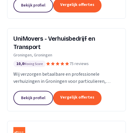
van de KvK. Door de toename van opdrachtgevers
Vergelijk offertes
Bekijk profiel
hebben wij...
UniMovers - Verhuisbedrijf en
Transport
Groningen, Groningen
10,0
75 reviews
Moving Score
Wij verzorgen betaalbare en professionele
verhuizingen in Groningen voor particulieren,
studenten en bedrijven met volledige service.
Vergelijk offertes
Bekijk profiel