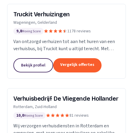
Truckit Verhuizingen
Wageningen, Gelderland
9,8
1178 reviews
Moving Score
Van ontzorgd verhuizen tot aan het huren van een
verhuisbus, bij Truckit kunt u altijd terecht. Met
onze formule hebben wij al duizenden tevreden
klanten geholpen door heel Nederland.
Vergelijk offertes
Bekijk profiel
Verhuisbedrijf De Vliegende Hollander
Rotterdam, Zuid-Holland
10,0
81 reviews
Moving Score
Wij verzorgen verhuisdiensten in Rotterdam en
omgeving, met zorg voor particuliere en zakelijke