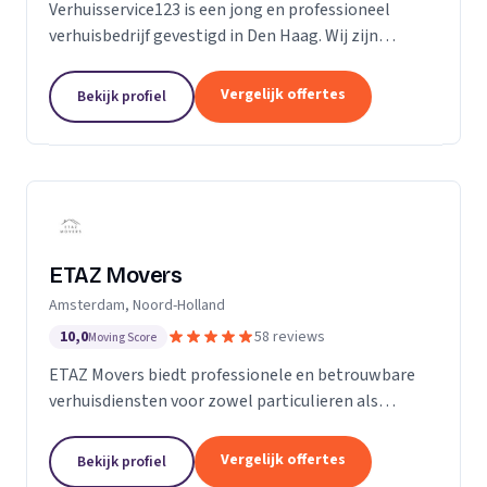
Verhuisservice123 is een jong en professioneel
verhuisbedrijf gevestigd in Den Haag. Wij zijn
gespecialiseerd in particuliere verhuizingen en
bieden een complete en zorgeloze verhuisservice.
Vergelijk offertes
Bekijk profiel
Met een ervaren team werken wij efficiënt,
zorgvuldig en tegen transparante uurtarieven.
Klanttevredenheid, duidelijke communicatie en
betrouwbaarheid staan bij ons centraal.
ETAZ Movers
Amsterdam, Noord-Holland
10,0
58 reviews
Moving Score
ETAZ Movers biedt professionele en betrouwbare
verhuisdiensten voor zowel particulieren als
bedrijven. Wij combineren ervaring met een
persoonlijke aanpak, zodat elke verhuizing efficiënt
Vergelijk offertes
Bekijk profiel
en zonder stress verloopt. Ons team werkt