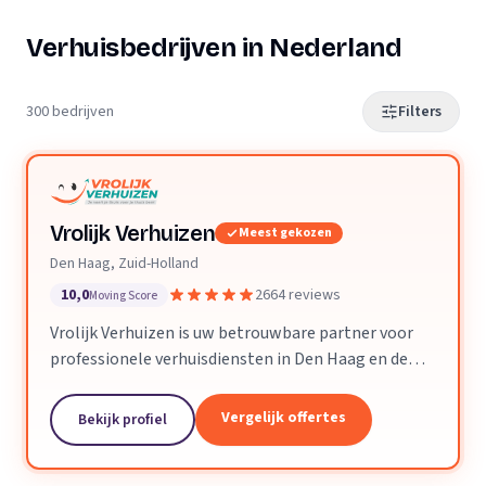
Verhuisbedrijven in Nederland
300 bedrijven
Filters
Vrolijk Verhuizen
Meest gekozen
Den Haag, Zuid-Holland
10,0
2664 reviews
Moving Score
Vrolijk Verhuizen is uw betrouwbare partner voor
professionele verhuisdiensten in Den Haag en de
hele provincie Zuid-Holland. Met jarenlange
ervaring en een toegewijd team zorgen wij ervoor
Vergelijk offertes
Bekijk profiel
dat uw verhuizing soepel en zorgeloos verloopt.