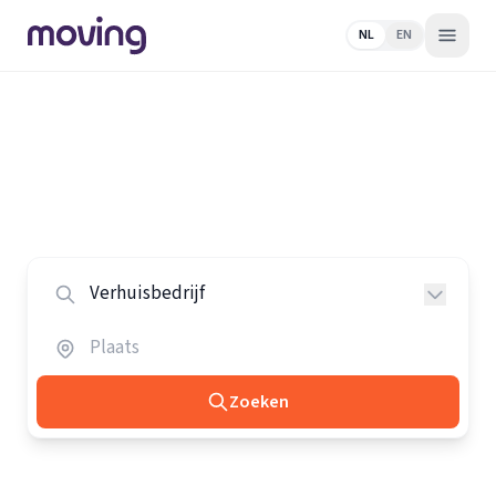
NL
EN
Home
/
Nederland
/
Verhuisbedrijven
Alle verhuisbedrijven in Nederland
Vergelijk de beste verhuisbedrijven in heel Nederland.
Zoeken