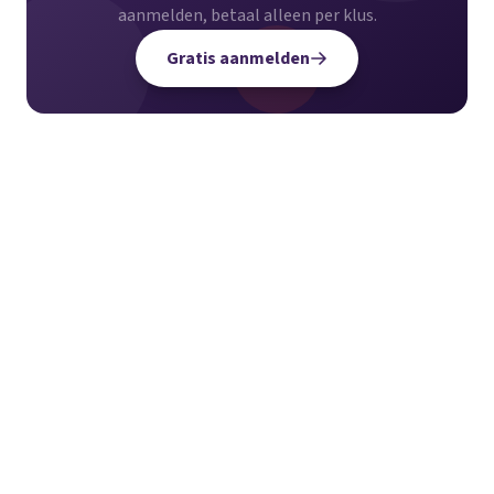
aanmelden, betaal alleen per klus.
Gratis aanmelden