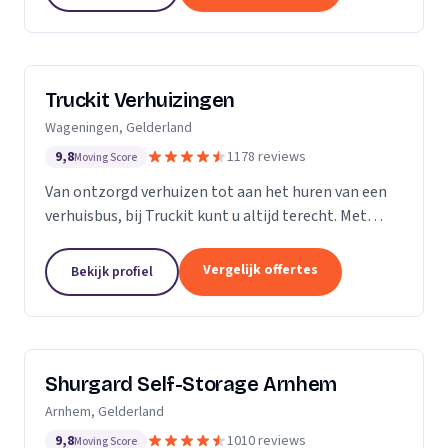
Truckit Verhuizingen
Wageningen, Gelderland
9,8
1178 reviews
Moving Score
Van ontzorgd verhuizen tot aan het huren van een
verhuisbus, bij Truckit kunt u altijd terecht. Met
onze formule hebben wij al duizenden tevreden
klanten geholpen door heel Nederland.
Vergelijk offertes
Bekijk profiel
Shurgard Self-Storage Arnhem
Arnhem, Gelderland
9,8
1010 reviews
Moving Score