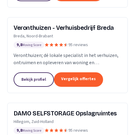
Veronthuizen - Verhuisbedrijf Breda
Breda, Noord-Brabant
9,8
95 reviews
Moving Score
Veronthuizen; dé lokale specialist in het verhuizen,
ontruimen en opleveren van woning en
bedrijfspanden. Alles geregeld bij één betrouwbare
partner. Klanttevredenheid en een zorgeloze service
Vergelijk offertes
Bekijk profiel
staat...
DAMO SELFSTORAGE Opslagruimtes
Hillegom, Zuid-Holland
9,8
95 reviews
Moving Score