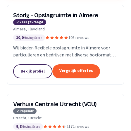
Storly - Opslagruimte in Almere
Veel gevraagd
Almere, Flevoland
10,0
108 reviews
Moving Score
Wij bieden flexibele opslagruimte in Almere voor
particulieren en bedrijven met diverse boxformaten
en laagste-prijs-garantie.
Vergelijk offertes
Bekijk profiel
Verhuis Centrale Utrecht (VCU)
Populair
Utrecht, Utrecht
9,8
2172 reviews
Moving Score