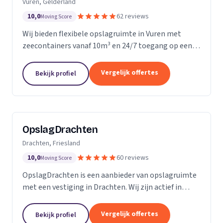
Vuren, Gelderland
10,0
62 reviews
Moving Score
Wij bieden flexibele opslagruimte in Vuren met
zeecontainers vanaf 10m³ en 24/7 toegang op een
afgesloten terrein.
Vergelijk offertes
Bekijk profiel
OpslagDrachten
Drachten, Friesland
10,0
60 reviews
Moving Score
OpslagDrachten is een aanbieder van opslagruimte
met een vestiging in Drachten. Wij zijn actief in
Friesland. Op basis van 60 beoordelingen staan wij
op een 5.
Vergelijk offertes
Bekijk profiel