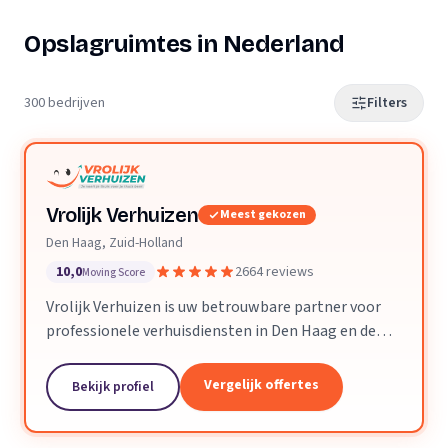
Opslagruimtes in Nederland
300 bedrijven
Filters
Vrolijk Verhuizen
Meest gekozen
Den Haag, Zuid-Holland
10,0
2664 reviews
Moving Score
Vrolijk Verhuizen is uw betrouwbare partner voor
professionele verhuisdiensten in Den Haag en de
hele provincie Zuid-Holland. Met jarenlange
ervaring en een toegewijd team zorgen wij ervoor
Vergelijk offertes
Bekijk profiel
dat uw verhuizing soepel en zorgeloos verloopt.