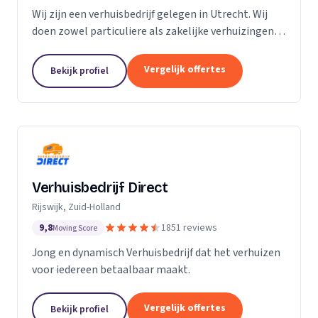
Wij zijn een verhuisbedrijf gelegen in Utrecht. Wij
doen zowel particuliere als zakelijke verhuizingen.
Particuliere verhuizingen, bedrijfsverhuizingen,
opslag van inboedel, de- en montageservice,...
Vergelijk offertes
Bekijk profiel
Verhuisbedrijf Direct
Rijswijk, Zuid-Holland
9,8
1851 reviews
Moving Score
Jong en dynamisch Verhuisbedrijf dat het verhuizen
voor iedereen betaalbaar maakt.
Vergelijk offertes
Bekijk profiel