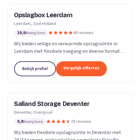
Opslagbox Leerdam
Leerdam, Zuid-Holland
10,0
40 reviews
Moving Score
Wij bieden veilige en verwarmde opslagruimte in
Leerdam met flexibele toegang en diverse formaten
opslagboxen voor particulieren en bedrijven.
Vergelijk offertes
Bekijk profiel
Salland Storage Deventer
Deventer, Overijssel
9,8
78 reviews
Moving Score
Wij bieden flexibele opslagruimte in Deventer met
24/7 toegang, motorstalling en mobiele StowBox