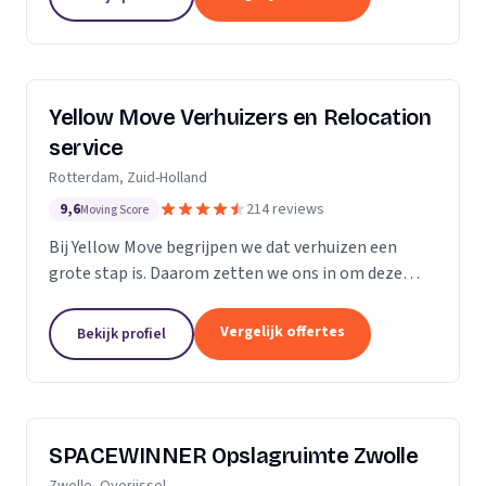
Yellow Move Verhuizers en Relocation
service
Rotterdam, Zuid-Holland
9,6
214 reviews
Moving Score
Bij Yellow Move begrijpen we dat verhuizen een
grote stap is. Daarom zetten we ons in om deze
ervaring zo soepel en stressvrij mogelijk te maken.
Met meer dan 35 jaar ervaring in de
Vergelijk offertes
Bekijk profiel
verhuisindustrie,...
SPACEWINNER Opslagruimte Zwolle
Zwolle, Overijssel