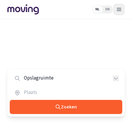
NL
EN
Home
/
Nederland
/
Opslagruimtes
Alle opslagruimtes in Nederland
Vergelijk de beste opslagruimtes in heel Nederland.
Zoeken