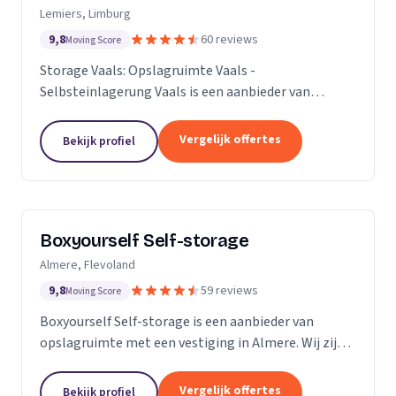
Lemiers, Limburg
9,8
60 reviews
Moving Score
Storage Vaals: Opslagruimte Vaals -
Selbsteinlagerung Vaals is een aanbieder van
opslagruimte met een vestiging in Lemiers. Wij zijn
actief in Limburg.
Vergelijk offertes
Bekijk profiel
Boxyourself Self-storage
Almere, Flevoland
9,8
59 reviews
Moving Score
Boxyourself Self-storage is een aanbieder van
opslagruimte met een vestiging in Almere. Wij zijn
actief in Flevoland.
Vergelijk offertes
Bekijk profiel