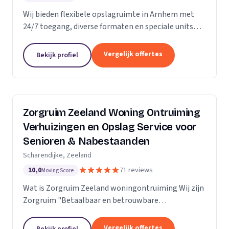
Wij bieden flexibele opslagruimte in Arnhem met
24/7 toegang, diverse formaten en speciale units
voor motoren, ideaal voor kort- en langdurige
opslag.
Vergelijk offertes
Bekijk profiel
Zorgruim Zeeland Woning Ontruiming
Verhuizingen en Opslag Service voor
Senioren & Nabestaanden
Scharendijke, Zeeland
10,0
71 reviews
Moving Score
Wat is Zorgruim Zeeland woningontruiming Wij zijn
Zorgruim "Betaalbaar en betrouwbare
professionals in woningontruiming, schoonmaak en
kleine verhuizingen.” Onze Kwaliteit is namelijk zo
Vergelijk offertes
Bekijk profiel