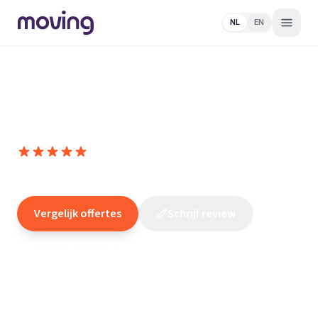
NL
EN
Home
/
Nederland
/
Noord-
Holland
/
Julianadorp
/
Elektricien
/
Bouwlektra
Bouwlektra
10,0
(
17
reviews
)
/10
Julianadorp
Vergelijk offertes
Schrijf review
Claim dit bedrijf