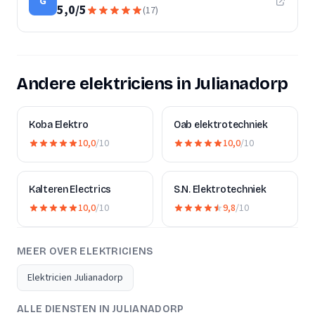
G
5,0
/
5
(
17
)
Andere elektriciens in Julianadorp
Koba Elektro
Oab elektrotechniek
10,0
/10
10,0
/10
Kalteren Electrics
S.N. Elektrotechniek
10,0
/10
9,8
/10
MEER OVER ELEKTRICIENS
Elektricien Julianadorp
ALLE DIENSTEN IN JULIANADORP