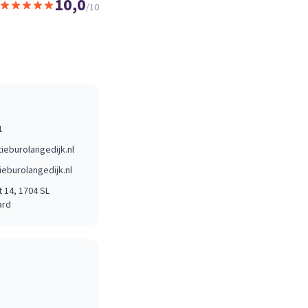
10,0
/10
1
tieburolangedijk.nl
ieburolangedijk.nl
t 14
, 1704 SL
ard