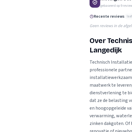
Verhuisplanner
gebaseerd op
9
revie
Verhuisdozen berek
Recente reviews
laa
Geen reviews in de afge
Over Technis
Langedijk
Technisch Installati
professionele partne
installatiewerkzaam
maatwerk te leveren,
dienstverlening te b
dat ze de belasting v
en hoogopgeleide va
verwarming, waterlei
zinken dakgoten. Of 
renovatie of nieuwbou