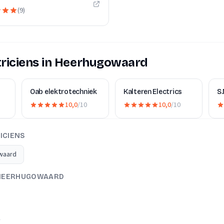
(
9
)
triciens in Heerhugowaard
Oab elektrotechniek
Kalteren Electrics
S.
10,0
/10
10,0
/10
ICIENS
owaard
N HEERHUGOWAARD
A