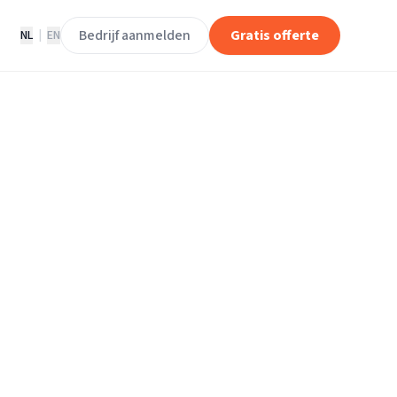
Bedrijf aanmelden
Gratis offerte
NL
|
EN
o Langedijk