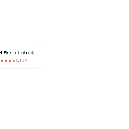
N. Elektrotechniek
9,8
/10