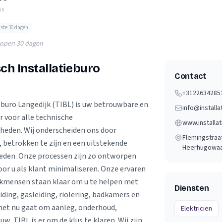
Verhuisvolume berekenen
ws
enen
Energie vergelijken
tste 30 dagen
lopen 30 dagen
ch Installatieburo
Contact
+3122634285
eburo Langedijk (TIBL) is uw betrouwbare en
info@installa
r voor alle technische
www.installat
heden. Wij onderscheiden ons door
Flemingstraa
 betrokken te zijn en een uitstekende
Heerhugowa
ieden. Onze processen zijn zo ontworpen
oor u als klant minimaliseren. Onze ervaren
kmensen staan klaar om u te helpen met
Diensten
ding, gasleiding, riolering, badkamers en
het nu gaat om aanleg, onderhoud,
Elektricien
w, TIBL is er om de klus te klaren. Wij zijn