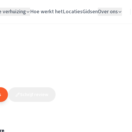
e verhuizing
Hoe werkt het
Locaties
Gidsen
Over ons
Verhuislift
Noord-Holland
/
Heerhugowaard
/
Elektricien
/
Technisch Installatiebur
Woningontruiming
h Installatieburo Langedijk
Schildersbedrijf
(
9
reviews
)
10
Vloerlegger
Elektricien
s
Schrijf review
Claim dit bedrijf
re