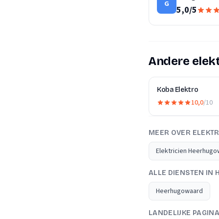
G
5,0
/
5
Andere elek
Koba Elektro
10,0
/10
MEER OVER ELEKTR
Elektricien Heerhug
ALLE DIENSTEN I
Heerhugowaard
LANDELIJKE PAGIN