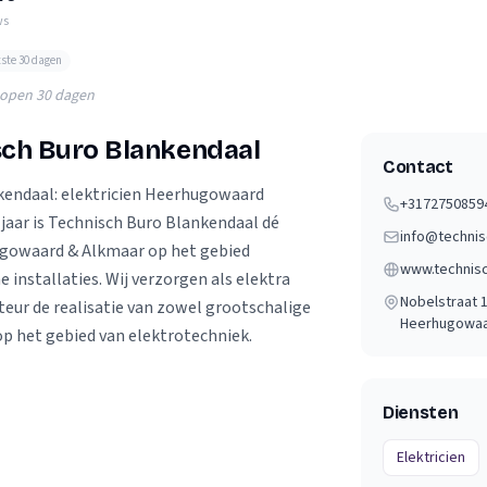
Verhuisvolume berekenen
ws
enen
Energie vergelijken
tste 30 dagen
lopen 30 dagen
sch Buro Blankendaal
Contact
kendaal: elektricien Heerhugowaard
+3172750859
 jaar is Technisch Buro Blankendaal dé
ugowaard & Alkmaar op het gebied
 installaties. Wij verzorgen als elektra
Nobelstraat 
ateur de realisatie van zowel grootschalige
Heerhugowa
op het gebied van elektrotechniek.
Diensten
Elektricien