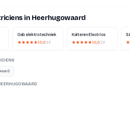
triciens in Heerhugowaard
Oab elektrotechniek
Kalteren Electrics
S.
10,0
/10
10,0
/10
ICIENS
owaard
N HEERHUGOWAARD
A