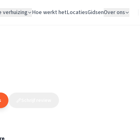
e verhuizing
Hoe werkt het
Locaties
Gidsen
Over ons
Verhuislift
Noord-Holland
/
Heerhugowaard
/
Elektricien
/
Technisch Buro Blanken
Woningontruiming
ch Buro Blankendaal
Schildersbedrijf
(
9
reviews
)
Vloerlegger
Elektricien
s
Schrijf review
Claim dit bedrijf
re