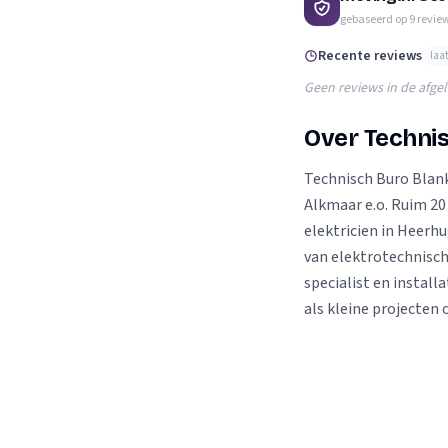
Verhuisplanner
gebaseerd op
9
revie
Verhuisdozen berek
Recente reviews
laa
Geen reviews in de afge
Over Techni
Technisch Buro Blan
Alkmaar e.o. Ruim 20
elektricien in Heerh
van elektrotechnische
specialist en install
als kleine projecten 