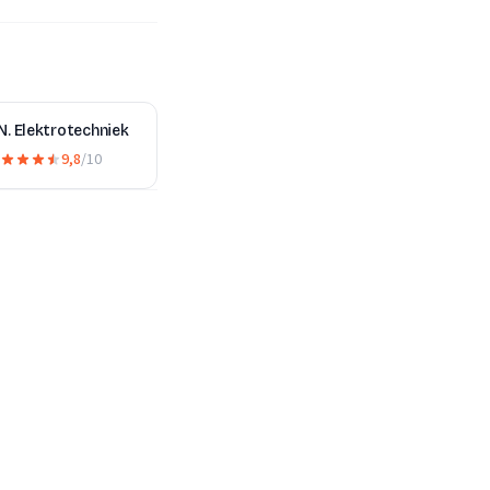
N. Elektrotechniek
9,8
/10