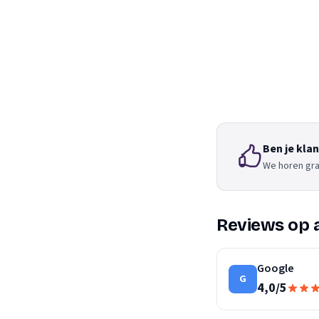
Ben je kla
We horen gra
Reviews op 
Google
G
4,0
/
5