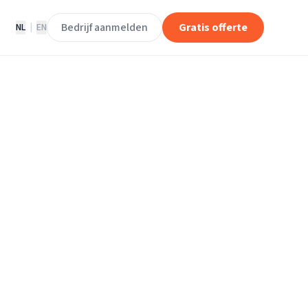
Bedrijf aanmelden
Gratis offerte
NL
|
EN
daal