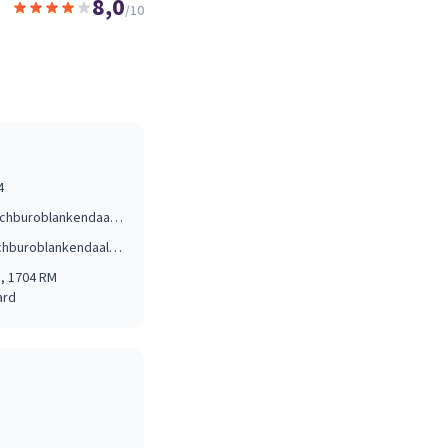
8,0
/10
4
info@technischburoblankendaal.nl
www.technischburoblankendaal.nl/
1
, 1704 RM
ard