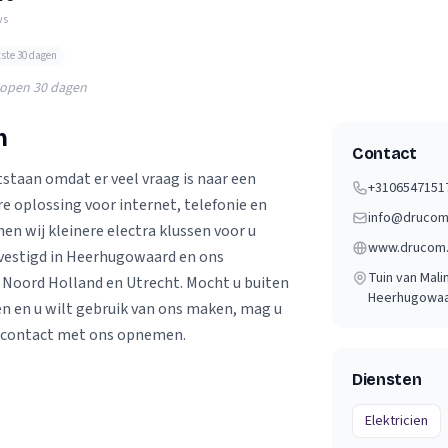
Verhuisvolume berekenen
ws
enen
Energie vergelijken
tste 30 dagen
lopen 30 dagen
m
Contact
tstaan omdat er veel vraag is naar een
+3106547151
 oplossing voor internet, telefonie en
info@drucom
nen wij kleinere electra klussen voor u
www.drucom.
gevestigd in Heerhugowaard en ons
Tuin van Mali
 Noord Holland en Utrecht. Mocht u buiten
Heerhugowa
n en u wilt gebruik van ons maken, mag u
en contact met ons opnemen.
Diensten
Elektricien