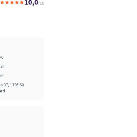
10,0
/10
70
.nl
nl
na 37
, 1705 SX
ard