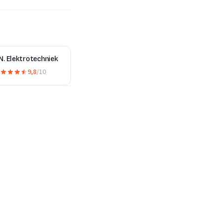
N. Elektrotechniek
9,8
/10