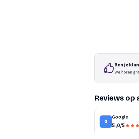
Ben je kla
We horen gra
Reviews op 
Google
G
5,0
/
5