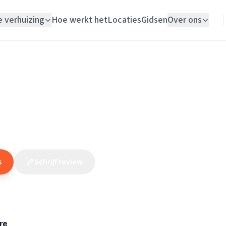
e verhuizing
Hoe werkt het
Locaties
Gidsen
Over ons
Verhuislift
Noord-Holland
/
Heerhugowaard
/
Elektricien
/
Drucom
Woningontruiming
Schildersbedrijf
(
5
reviews
)
10
Vloerlegger
Elektricien
s
Schrijf review
Claim dit bedrijf
re