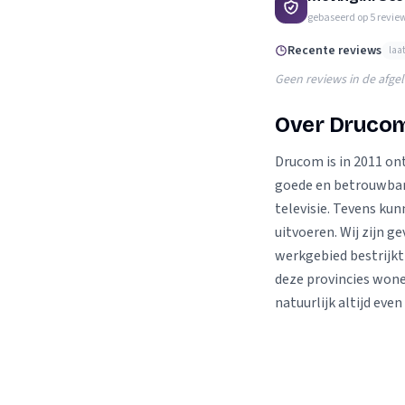
Verhuisplanner
gebaseerd op
5
revie
Verhuisdozen berek
Recente reviews
laa
Geen reviews in de afge
Over Druco
Drucom is in 2011 on
goede en betrouwbare
televisie. Tevens kun
uitvoeren. Wij zijn 
werkgebied bestrijkt
deze provincies wone
natuurlijk altijd ev