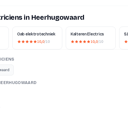
triciens in Heerhugowaard
Oab elektrotechniek
Kalteren Electrics
S.
10,0
/10
10,0
/10
ICIENS
owaard
N HEERHUGOWAARD
A