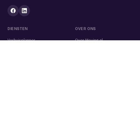
DIENSTEN
OVER ONS
Verhuisplanner
Over Moving.nl
Alle diensten
Voor bedrijven
Verhuisvolume berekenen
Contact
Verhuisdozen berekenen
Verhuisbedrijf
Verhuislift
Schoonmaakbedrijf
Woningontruiming
Schildersbedrijf
Klusjesman