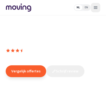
NL
EN
Home
/
Nederland
/
Noord-
Brabant
/
Tilburg
/
Elektricien
/
Hoogspoor Design Light
Hoogspoor Design Light
7,8
(
21
reviews
)
/10
Tilburg
Vergelijk offertes
Schrijf review
Claim dit bedrijf