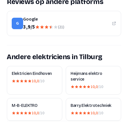
Reviews op andere platforms
Google
G
3,9
/
5
(
21
)
Andere elektriciens in Tilburg
Elektricien Eindhoven
Heijmans elektro
service
10,0
/10
10,0
/10
M-B-ELEKTRO
Barry Elektrotechniek
10,0
/10
10,0
/10