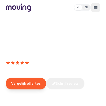
NL
EN
Home
/
Nederland
/
Noord-Brabant
/
Son en
Breugel
/
Schildersbedrijf
/
Schilder- en Onderhoudsbedrijf
John Cornelissen
Schilder- en Onderhoudsbedrijf
John Cornelissen
10,0
(
3
reviews
)
/10
Son en Breugel
Vergelijk offertes
Schrijf review
Claim dit bedrijf