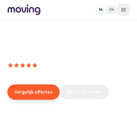
NL
EN
Home
/
Nederland
/
Noord-
Brabant
/
Schijndel
/
Elektricien
/
Omega Installatie Techniek
Omega Installatie Techniek
10,0
(
7
reviews
)
/10
Schijndel
Vergelijk offertes
Schrijf review
Claim dit bedrijf