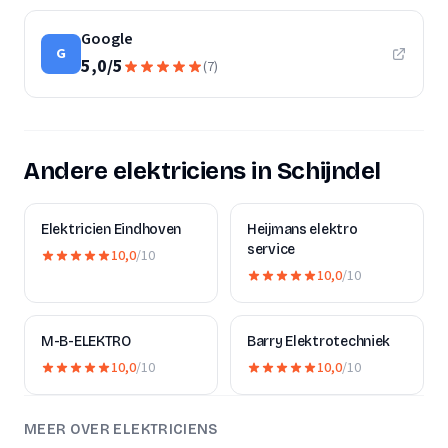
Google
G
5,0
/
5
(
7
)
Andere elektriciens in Schijndel
Elektricien Eindhoven
Heijmans elektro
service
10,0
/10
10,0
/10
M-B-ELEKTRO
Barry Elektrotechniek
10,0
/10
10,0
/10
MEER OVER ELEKTRICIENS