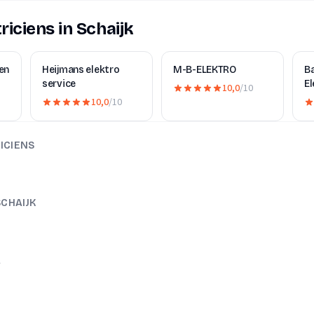
riciens in Schaijk
en
Heijmans elektro
M-B-ELEKTRO
B
service
El
10,0
/10
10,0
/10
ICIENS
SCHAIJK
A