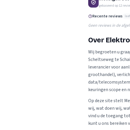
Verhuisplanner
gebaseerd op
12
revi
Verhuisdozen berek
Recente reviews
laa
Geen reviews in de afge
Over Elektr
Wij begroeten u graa
Scheltseweg te Schai
leverancier voor aanl
groothandel), verlic
data/telecomsystemen
keuringen scope en n
Op deze site stelt Me
wij, wat doen wij, wa
vind u de toegang to
kunt u ons bereiken 