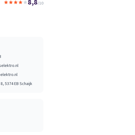
8,8
/10
3
elektro.nl
lektro.nl
 8
, 5374 EB
Schaijk