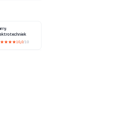
arry
ektrotechniek
10,0
/10