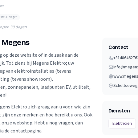
Verhuisvolume berekenen
ews
enen
Energie vergelijken
tste 30 dagen
lopen 30 dagen
o Megens
Contact
g op deze website of in de zaak aan de
+3148646276
jk. Tot ziens bij Megens Elektro; uw
info@megens
eg van elektroinstallaties (tevens
www.megense
hting (tevens showroom),
Scheltseweg
, zonnepanelen, laadpunten EV, utiliteit,
en!
gens Elektro zich graag aan u voor: wie zijn
Diensten
t zijn onze merken en hoe bereikt u ons. Ook
t onze webshop. Hebt u nog vragen, dan
Elektricien
via de contactpagina.