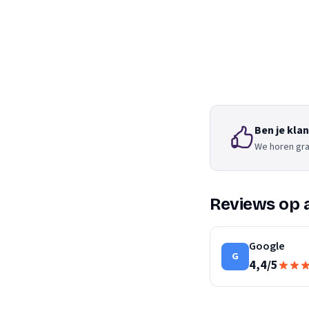
Ben je kla
We horen gra
Reviews op 
Google
G
4,4
/
5