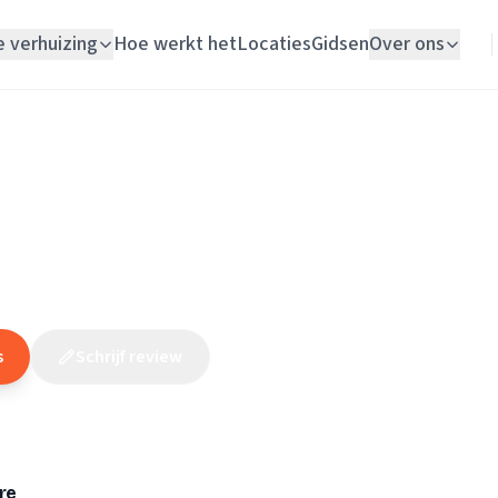
e verhuizing
Hoe werkt het
Locaties
Gidsen
Over ons
Verhuislift
Noord-Brabant
/
Schaijk
/
Elektricien
/
Elektro Megens
Woningontruiming
 Megens
Schildersbedrijf
(
12
reviews
)
Vloerlegger
Elektricien
s
Schrijf review
Claim dit bedrijf
re