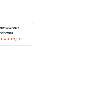
ektroservice
indhoven
9,8
/10