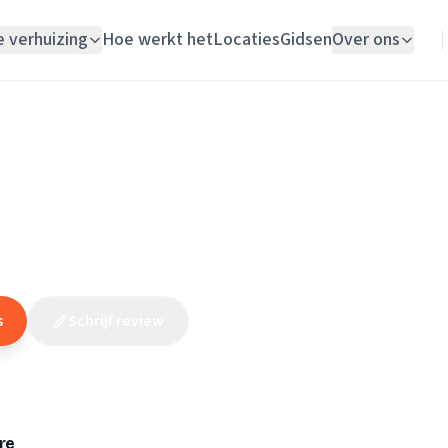
e verhuizing
Hoe werkt het
Locaties
Gidsen
Over ons
Verhuislift
Noord-Brabant
/
Helmond
/
Elektricien
/
Elektricien Eindhoven
Woningontruiming
ien Eindhoven
Schildersbedrijf
(
272
reviews
)
10
Vloerlegger
Elektricien
s
Schrijf review
Claim dit bedrijf
re