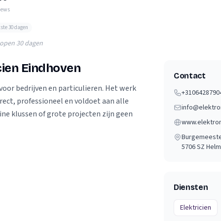
Verhuisvolume berekenen
iews
enen
Energie vergelijken
tste 30 dagen
lopen 30 dagen
cien Eindhoven
Contact
oor bedrijven en particulieren. Het werk
+3106428790
rrect, professioneel en voldoet aan alle
info@elektro
ine klussen of grote projecten zijn geen
www.elektrom
Burgemeeste
5706 SZ
Hel
Diensten
Elektricien