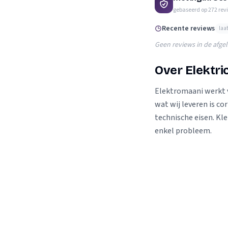
Verhuisplanner
gebaseerd op
272
rev
Verhuisdozen berek
Recente reviews
laa
Geen reviews in de afge
Over Elektri
Elektromaani werkt v
wat wij leveren is co
technische eisen. Kle
enkel probleem.