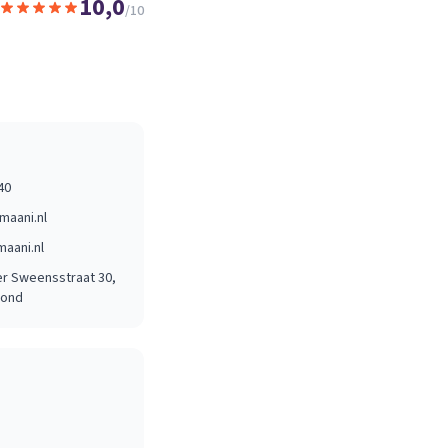
10,0
/10
40
maani.nl
aani.nl
r Sweensstraat 30
,
mond