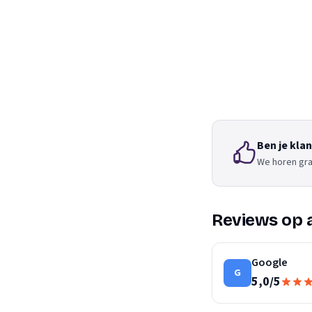
Ben je kla
We horen gra
Reviews op 
Google
G
5,0
/
5