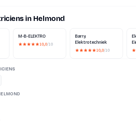
riciens in Helmond
M-B-ELEKTRO
Barry
El
Elektrotechniek
E
10,0
/10
10,0
/10
ICIENS
 HELMOND
A