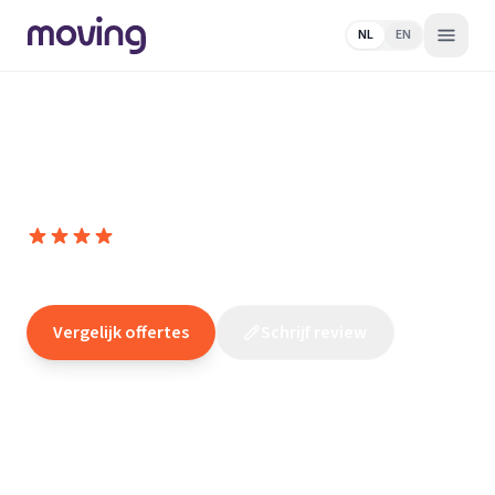
NL
EN
Home
/
Nederland
/
Noord-
Brabant
/
Roosendaal
/
Loodgieter
/
Rioolservice Nederland
Rioolservice Nederland
8,6
(
75
reviews
)
/10
Roosendaal
Vergelijk offertes
Schrijf review
Claim dit bedrijf