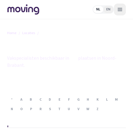
NL
EN
Home
/
Locaties
/
Noord-Brabant
Noord-Brabant
Vakspecialisten beschikbaar in
109
plaatsen in Noord-
Brabant.
'
A
B
C
D
E
F
G
H
K
L
M
N
O
P
R
S
T
U
V
W
Z
'