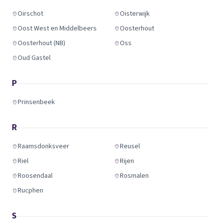
Oirschot
Oisterwijk
Oost West en Middelbeers
Oosterhout
Oosterhout (NB)
Oss
Oud Gastel
P
Prinsenbeek
R
Raamsdonksveer
Reusel
Riel
Rijen
Roosendaal
Rosmalen
Rucphen
S