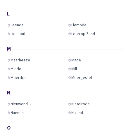
L
Leende
Liempde
Lieshout
Loon op Zand
M
Maarheeze
Made
Mierlo
Mill
Moerdijk
Moergestel
N
Nieuwendijk
Nistelrode
Nuenen
Nuland
O