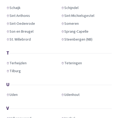
Schaijk
Schijndel
Sint Anthonis
Sint-Michielsgestel
Sint-Oedenrode
Someren
Son en Breugel
Sprang-Capelle
St. Willebrord
Steenbergen (NB)
T
Terheijden
Teteringen
Tilburg
U
Uden
Udenhout
V