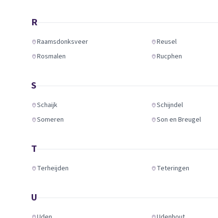
R
Raamsdonksveer
Reusel
Rosmalen
Rucphen
S
Schaijk
Schijndel
Someren
Son en Breugel
T
Terheijden
Teteringen
U
Uden
Udenhout