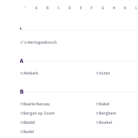
Verhuisplanner
'
A
B
C
D
E
F
G
H
K
L
Verhuisdozen berek
'
's-Hertogenbosch
A
Almkerk
Asten
B
Baarle-Nassau
Bakel
Bergen op Zoom
Berghem
Bladel
Boekel
Budel