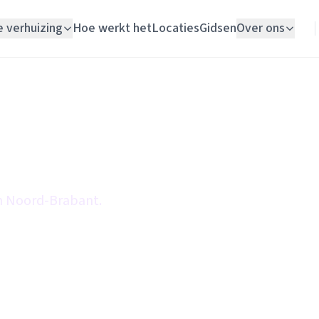
e verhuizing
Hoe werkt het
Locaties
Gidsen
Over ons
Verhuislift
Woningontruiming
Schildersbedrijf
Vloerlegger
n Noord-Brabant.
Elektricien