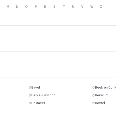
Verhuisvolume berekenen
M
N
O
P
R
S
T
U
V
W
Z
enen
Energie vergelijken
Bavel
Beek en Don
Berkel-Enschot
Berlicum
Boxmeer
Boxtel