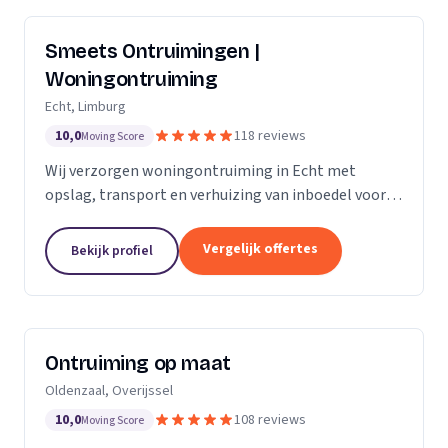
Smeets Ontruimingen |
Woningontruiming
Echt, Limburg
10,0
118 reviews
Moving Score
Wij verzorgen woningontruiming in Echt met
opslag, transport en verhuizing van inboedel voor
particulieren en bedrijven in Limburg en Noord-
Brabant.
Vergelijk offertes
Bekijk profiel
Ontruiming op maat
Oldenzaal, Overijssel
10,0
108 reviews
Moving Score