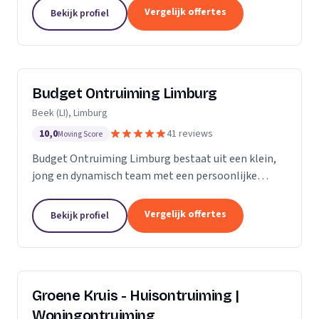
opleveringen. Met onze diensten, die zich
Vergelijk offertes
Bekijk profiel
uitstrekken over Midden- en...
Budget Ontruiming Limburg
Beek (LI), Limburg
10,0
41 reviews
Moving Score
Budget Ontruiming Limburg bestaat uit een klein,
jong en dynamisch team met een persoonlijke
aanpak. Door deze persoonlijke aanpak kunnen wij
de kwaliteit leveren die u uiteraard belangrijk vindt.
Vergelijk offertes
Bekijk profiel
Groene Kruis - Huisontruiming |
Woningontruiming