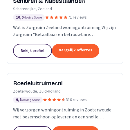
Senioren & Nabestaanden
Scharendijke, Zeeland
10,0
71 reviews
Moving Score
Wat is Zorgruim Zeeland woningontruiming Wij zijn
Zorgruim "Betaalbaar en betrouwbare
professionals in woningontruiming, schoonmaak en
kleine verhuizingen.” Onze Kwaliteit is namelijk zo
Vergelijk offertes
Bekijk profiel
ongelofelijk...
Boedeluitruimer.nl
Zoeterwoude, Zuid-Holland
9,8
310 reviews
Moving Score
Wij verzorgen woningontruiming in Zoeterwoude
met bezemschoon opleveren en een snelle,
milieubewuste aanpak voor particulieren en