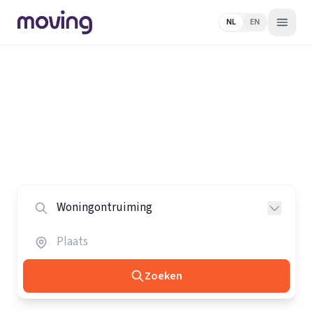
NL
EN
Home
/
Nederland
/
Woningontruimers
Alle woningontruimers in
Nederland
Vergelijk de beste woningontruimers in heel Nederland.
Zoeken