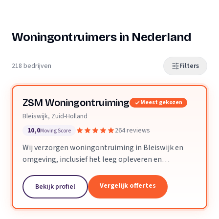
Woningontruimers in Nederland
218 bedrijven
Filters
ZSM Woningontruiming
Meest gekozen
Bleiswijk, Zuid-Holland
10,0
264 reviews
Moving Score
Wij verzorgen woningontruiming in Bleiswijk en
omgeving, inclusief het leeg opleveren en
verwijderen van vloeren en trapbekleding.
Vergelijk offertes
Bekijk profiel