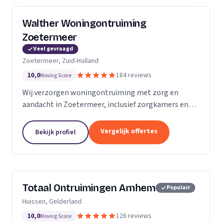
Walther Woningontruiming
Zoetermeer
Veel gevraagd
Zoetermeer, Zuid-Holland
10,0
184 reviews
Moving Score
Wij verzorgen woningontruiming met zorg en
aandacht in Zoetermeer, inclusief zorgkamers en
spoedklussen met oplevergarantie.
Vergelijk offertes
Bekijk profiel
Totaal Ontruimingen Arnhem
Populair
Huissen, Gelderland
10,0
126 reviews
Moving Score