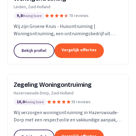
Leiden, Zuid-Holland
9,8
78 reviews
Moving Score
Wij zijn Groene Kruis - Huisontruiming |
Woningontruiming, een ontruimingsbedrijf uit
Leiden. Ons werkgebied is Zuid-Holland.
Vergelijk offertes
Bekijk profiel
Zegeling Woningontruiming
Hazerswoude-Dorp, Zuid-Holland
10,0
38 reviews
Moving Score
Wij verzorgen woningontruiming in Hazerswoude-
Dorp met een respectvolle en vakkundige aanpak,
inclusief zorgkamer- en bedrijfsontruiming.