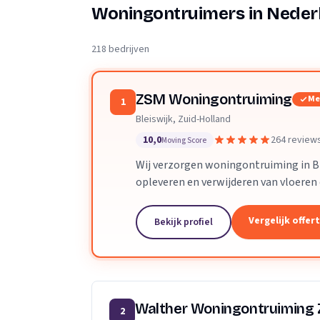
Verhuisplanner
Woningontruimers in Neder
Verhuisdozen berek
218 bedrijven
ZSM Woningontruiming
Me
1
Bleiswijk, Zuid-Holland
10,0
264 review
Moving Score
Wij verzorgen woningontruiming in Bl
opleveren en verwijderen van vloeren
Vergelijk offer
Bekijk profiel
Walther Woningontruiming
2