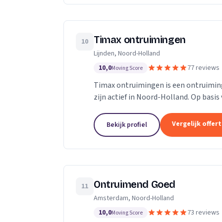
Timax ontruimingen
10
Lijnden, Noord-Holland
10,0
77 reviews
Moving Score
Timax ontruimingen is een ontruimings
zijn actief in Noord-Holland. Op basis
Vergelijk offer
Bekijk profiel
Ontruimend Goed
11
Amsterdam, Noord-Holland
10,0
73 reviews
Moving Score