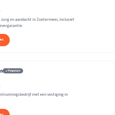
s
zorg en aandacht in Zoetermeer, inclusief
evergarantie.
tes
m
Populair
s
truimingsbedrijf met een vestiging in
tes