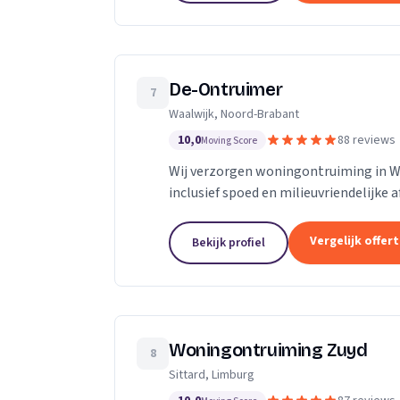
De-Ontruimer
7
Waalwijk, Noord-Brabant
10,0
88 reviews
Moving Score
Wij verzorgen woningontruiming in Waa
inclusief spoed en milieuvriendelijke 
Vergelijk offer
Bekijk profiel
Woningontruiming Zuyd
8
Sittard, Limburg