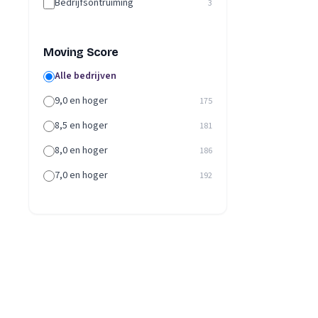
Bedrijfsontruiming
3
Moving Score
Alle bedrijven
9,0 en hoger
175
8,5 en hoger
181
8,0 en hoger
186
7,0 en hoger
192