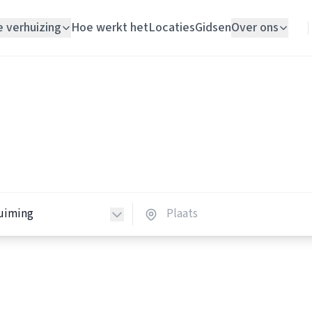
e verhuizing
Hoe werkt het
Locaties
Gidsen
Over ons
Verhuislift
Woningontruimers
Woningontruiming
ingontruimers in Nederlan
Schildersbedrijf
 woningontruimers in heel Nederland.
Vloerlegger
Elektricien