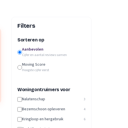
Filters
Sorteren op
Aanbevolen
Cijfer en aantal reviews samen
Moving Score
Hoogste cijfer eerst
Woningontruimers voor
Nalatenschap
3
Bezemschoon opleveren
4
Kringloop en hergebruik
6