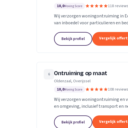
10,0
118 review
Moving Score
Wij verzorgen woningontruiming in Ec
van inboedel voor particulieren en be
Vergelijk offer
Bekijk profiel
Ontruiming op maat
6
Oldenzaal, Overijssel
10,0
108 review
Moving Score
Wij verzorgen woningontruiming en v
en omgeving, inclusief transport en n
Vergelijk offer
Bekijk profiel