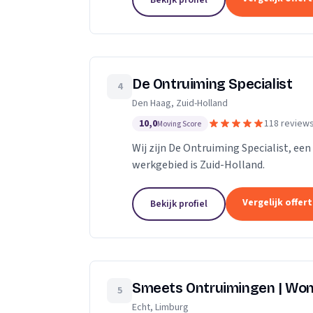
Bekijk profiel
De Ontruiming Specialist
4
Den Haag, Zuid-Holland
10,0
118 review
Moving Score
Wij zijn De Ontruiming Specialist, ee
werkgebied is Zuid-Holland.
Vergelijk offer
Bekijk profiel
Smeets Ontruimingen | Won
5
Echt, Limburg