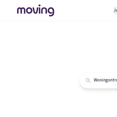
J
REGELEN
Verhuisbedrijf
Home
/
Nederland
/
Opslagruimte
Alle won
INRICHTEN
Schoonmaakbedrijf
Vergelijk de beste
Klusjesman
Loodgieter
Slotenmaker
TOOLS BIJ VERHUIZEN