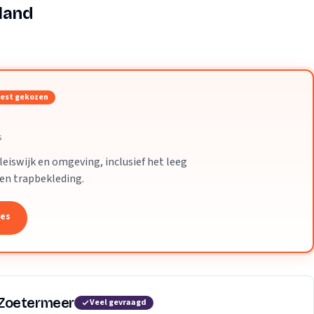
Verhuisvolume berekenen
land
enen
Energie vergelijken
est gekozen
s
eiswijk en omgeving, inclusief het leeg
 en trapbekleding.
tes
 Zoetermeer
Veel gevraagd