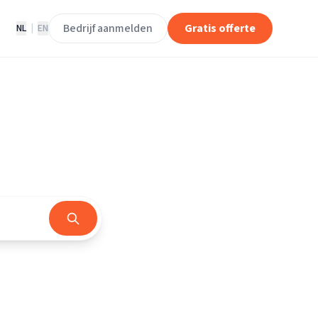
Bedrijf aanmelden
Gratis offerte
NL
|
EN
d