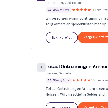
Zoetermeer, Zuid-Holland
10,0
184 review
Moving Score
Wij verzorgen woningontruiming met 
zorgkamers en spoedklussen met opl
Vergelijk offer
Bekijk profiel
Totaal Ontruimingen Arnhe
3
Huissen, Gelderland
10,0
126 review
Moving Score
Totaal Ontruimingen Arnhem is een on
Huissen. Wij zijn actief in Gelderland.
Vergelijk offer