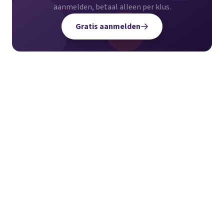
aanmelden, betaal alleen per klus.
Gratis aanmelden