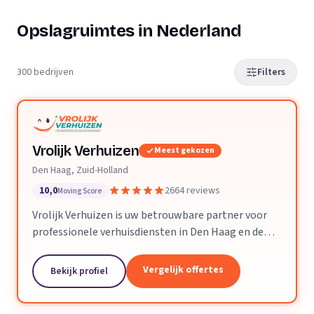
Opslagruimtes in Nederland
300 bedrijven
Filters
Vrolijk Verhuizen
Meest gekozen
Den Haag, Zuid-Holland
10,0
2664 reviews
Moving Score
Vrolijk Verhuizen is uw betrouwbare partner voor
professionele verhuisdiensten in Den Haag en de
hele provincie Zuid-Holland. Met jarenlange
ervaring en een toegewijd team zorgen wij ervoor
Vergelijk offertes
Bekijk profiel
dat uw verhuizing soepel en zorgeloos verloopt.