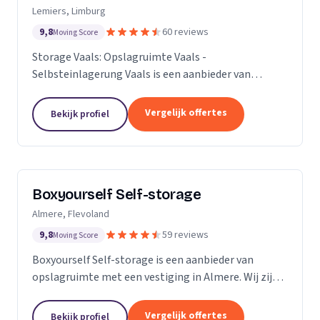
Lemiers, Limburg
9,8
60 reviews
Moving Score
Storage Vaals: Opslagruimte Vaals -
Selbsteinlagerung Vaals is een aanbieder van
opslagruimte met een vestiging in Lemiers. Wij zijn
actief in Limburg.
Vergelijk offertes
Bekijk profiel
Boxyourself Self-storage
Almere, Flevoland
9,8
59 reviews
Moving Score
Boxyourself Self-storage is een aanbieder van
opslagruimte met een vestiging in Almere. Wij zijn
actief in Flevoland.
Vergelijk offertes
Bekijk profiel