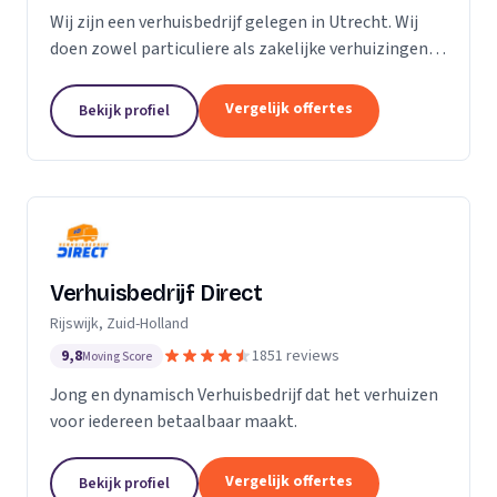
Wij zijn een verhuisbedrijf gelegen in Utrecht. Wij
doen zowel particuliere als zakelijke verhuizingen.
Particuliere verhuizingen, bedrijfsverhuizingen,
opslag van inboedel, de- en montageservice,...
Vergelijk offertes
Bekijk profiel
Verhuisbedrijf Direct
Rijswijk, Zuid-Holland
9,8
1851 reviews
Moving Score
Jong en dynamisch Verhuisbedrijf dat het verhuizen
voor iedereen betaalbaar maakt.
Vergelijk offertes
Bekijk profiel