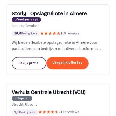
Storly - Opslagruimte in Almere
Veel gevraagd
Almere, Flevoland
10,0
108 reviews
Moving Score
Wij bieden flexibele opslagruimte in Almere voor
particulieren en bedrijven met diverse boxformaten
en laagste-prijs-garantie.
Vergelijk offertes
Bekijk profiel
Verhuis Centrale Utrecht (VCU)
Populair
Utrecht, Utrecht
9,8
2172 reviews
Moving Score