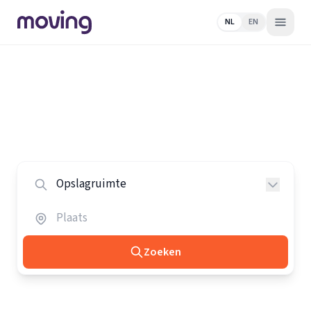
NL
EN
Home
/
Nederland
/
Opslagruimtes
Alle opslagruimtes in Nederland
Vergelijk de beste opslagruimtes in heel Nederland.
Zoeken