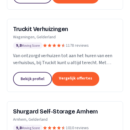
Truckit Verhuizingen
Wageningen, Gelderland
9,8
1178 reviews
Moving Score
Van ontzorgd verhuizen tot aan het huren van een
verhuisbus, bij Truckit kunt u altijd terecht. Met
onze formule hebben wij al duizenden tevreden
klanten geholpen door heel Nederland.
Vergelijk offertes
Bekijk profiel
Shurgard Self-Storage Arnhem
Arnhem, Gelderland
9,8
1010 reviews
Moving Score