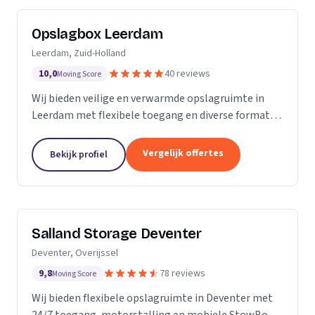
Opslagbox Leerdam
Leerdam, Zuid-Holland
10,0
40 reviews
Moving Score
Wij bieden veilige en verwarmde opslagruimte in
Leerdam met flexibele toegang en diverse formaten
opslagboxen voor particulieren en bedrijven.
Vergelijk offertes
Bekijk profiel
Salland Storage Deventer
Deventer, Overijssel
9,8
78 reviews
Moving Score
Wij bieden flexibele opslagruimte in Deventer met
24/7 toegang, motorstalling en mobiele StowBox