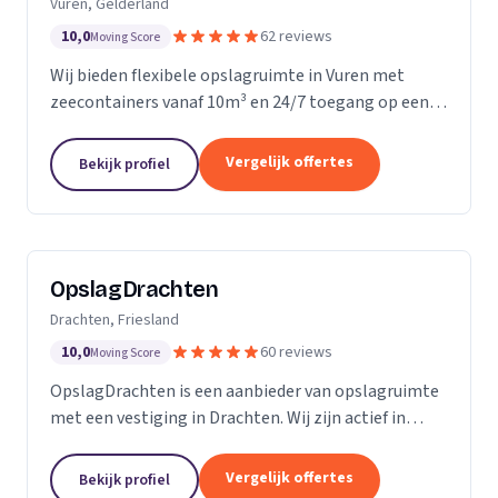
Vuren, Gelderland
10,0
62 reviews
Moving Score
Wij bieden flexibele opslagruimte in Vuren met
zeecontainers vanaf 10m³ en 24/7 toegang op een
afgesloten terrein.
Vergelijk offertes
Bekijk profiel
OpslagDrachten
Drachten, Friesland
10,0
60 reviews
Moving Score
OpslagDrachten is een aanbieder van opslagruimte
met een vestiging in Drachten. Wij zijn actief in
Friesland. Op basis van 60 beoordelingen staan wij
op een 5.
Vergelijk offertes
Bekijk profiel