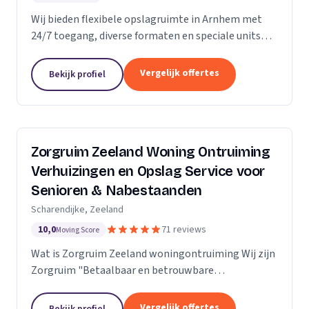
Wij bieden flexibele opslagruimte in Arnhem met
24/7 toegang, diverse formaten en speciale units
voor motoren, ideaal voor kort- en langdurige
opslag.
Vergelijk offertes
Bekijk profiel
Zorgruim Zeeland Woning Ontruiming
Verhuizingen en Opslag Service voor
Senioren & Nabestaanden
Scharendijke, Zeeland
10,0
71 reviews
Moving Score
Wat is Zorgruim Zeeland woningontruiming Wij zijn
Zorgruim "Betaalbaar en betrouwbare
professionals in woningontruiming, schoonmaak en
kleine verhuizingen.” Onze Kwaliteit is namelijk zo
Vergelijk offertes
Bekijk profiel