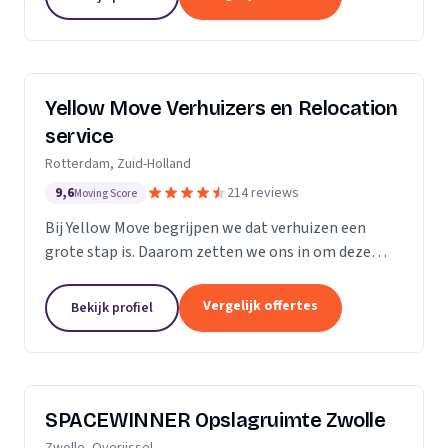
Yellow Move Verhuizers en Relocation
service
Rotterdam, Zuid-Holland
9,6
214 reviews
Moving Score
Bij Yellow Move begrijpen we dat verhuizen een
grote stap is. Daarom zetten we ons in om deze
ervaring zo soepel en stressvrij mogelijk te maken.
Met meer dan 35 jaar ervaring in de
Vergelijk offertes
Bekijk profiel
verhuisindustrie,...
SPACEWINNER Opslagruimte Zwolle
Zwolle, Overijssel