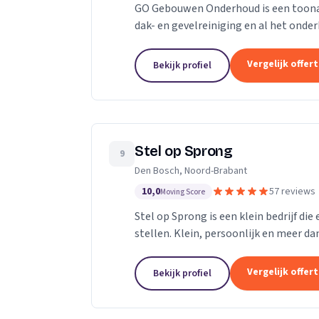
GO Gebouwen Onderhoud is een toonaan
dak- en gevelreiniging en al het on
vakkundige aanpak zorgen we ervoor d
Vergelijk offer
Bekijk profiel
Stel op Sprong
9
Den Bosch, Noord-Brabant
10,0
57 reviews
Moving Score
Stel op Sprong is een klein bedrijf di
stellen. Klein, persoonlijk en meer dan
Sprong gestart om mensen te helpen e
Vergelijk offer
Bekijk profiel