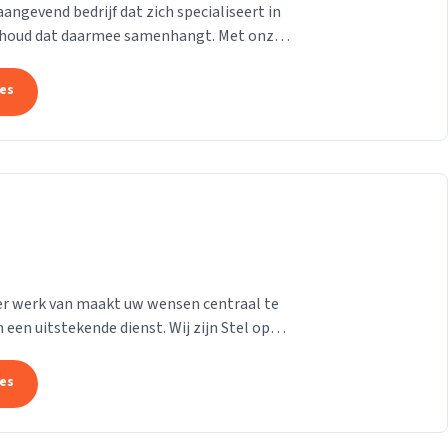
gevend bedrijf dat zich specialiseert in
derhoud dat daarmee samenhangt. Met onze
at uw pand...
tes
e er werk van maakt uw wensen centraal te
 een uitstekende dienst. Wij zijn Stel op
n...
tes