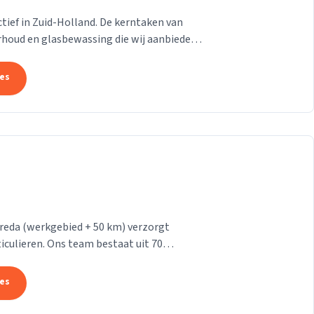
 actief in Zuid-Holland. De kerntaken van
rhoud en glasbewassing die wij aanbieden
n....
tes
reda (werkgebied + 50 km) verzorgt
iculieren. Ons team bestaat uit 70
makers. Wij leveren...
tes