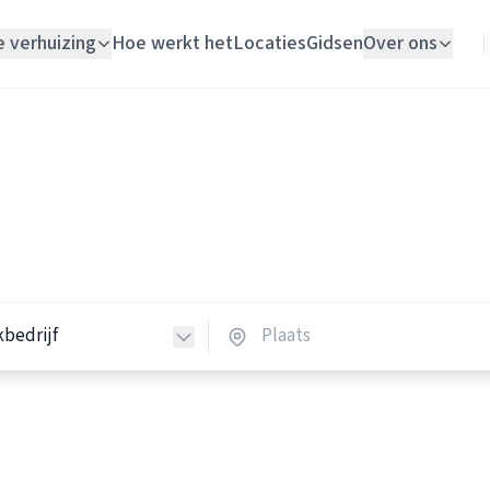
e verhuizing
Hoe werkt het
Locaties
Gidsen
Over ons
Verhuislift
Schoonmaakbedrijven
Woningontruiming
hoonmaakbedrijven in Nede
Schildersbedrijf
 schoonmaakbedrijven in heel Nederland.
Vloerlegger
Elektricien