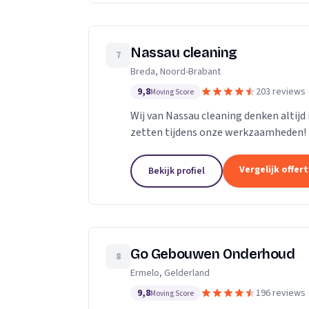
Nassau cleaning
7
Breda, Noord-Brabant
9,8
203 reviews
Moving Score
Wij van Nassau cleaning denken altijd
zetten tijdens onze werkzaamheden!
Vergelijk offer
Bekijk profiel
Go Gebouwen Onderhoud
8
Ermelo, Gelderland
9,8
196 reviews
Moving Score