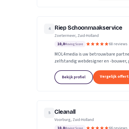
Riep Schoonmaakservice
4
Zoetermeer, Zuid-Holland
10,0
68 reviews
Moving Score
MOL4media is uw betrouwbare partner
zelfstandig webdesigner en -bouwer, 
Management Systeem Joomla, zet ik, T
Vergelijk offer
Bekijk profiel
Cleanall
5
Voorburg, Zuid-Holland
10,0
66 reviews
Moving Score