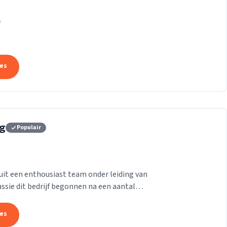
k die ons onderscheidt.
s
tes
rg
Populair
it een enthousiast team onder leiding van
passie dit bedrijf begonnen na een aantal
aam te...
tes