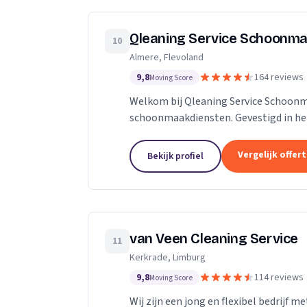
Qleaning Service Schoonma
10
Almere, Flevoland
9,8
164 reviews
Moving Score
Welkom bij Qleaning Service Schoonm
schoonmaakdiensten. Gevestigd in het
om de standaard in schoonmaakexperti
Vergelijk offer
Bekijk profiel
van Veen Cleaning Service
11
Kerkrade, Limburg
9,8
114 reviews
Moving Score
Wij zijn een jong en flexibel bedrijf