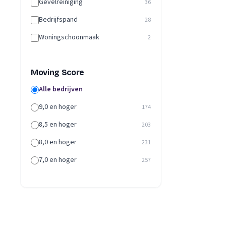
Gevelreiniging
36
Bedrijfspand
28
Woningschoonmaak
2
Moving Score
Alle bedrijven
9,0 en hoger
174
8,5 en hoger
203
8,0 en hoger
231
7,0 en hoger
257