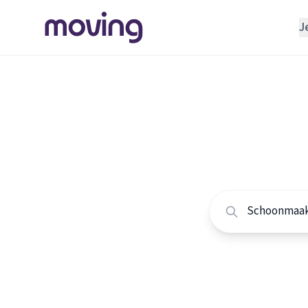
J
REGELEN
Verhuisbedrijf
Home
/
Nederland
/
Opslagruimte
Alle sc
INRICHTEN
Schoonmaakbedrijf
Vergelijk de beste
Klusjesman
Loodgieter
Slotenmaker
TOOLS BIJ VERHUIZEN