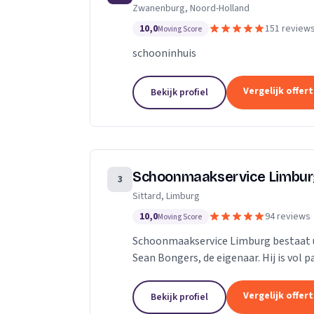
Zwanenburg, Noord-Holland
technieken en een persoonlijke aanpa
10,0
151 review
Moving Score
schooninhuis
Vergelijk offer
Bekijk profiel
Schoonmaakservice Limbu
3
Sittard, Limburg
10,0
94 reviews
Moving Score
Schoonmaakservice Limburg bestaat u
Sean Bongers, de eigenaar. Hij is vol 
jaren in de schoonmaakbranche werkz
Vergelijk offer
Bekijk profiel