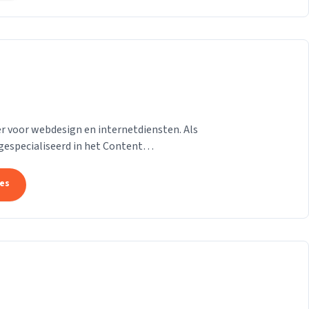
 voor webdesign en internetdiensten. Als
gespecialiseerd in het Content
on van der Helm,...
tes