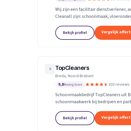
Wij zijn een facilitair dienstverlener,
Cleanall zijn: schoonmaak, vloeronde
in particulieren en zakelijke omgevinge
Vergelijk offer
Bekijk profiel
TopCleaners
6
Breda, Noord-Brabant
9,8
203 reviews
Moving Score
Schoonmaakbedrijf TopCleaners uit B
schoonmaakwerk bij bedrijven en part
enthousiaste en vak geschoolde schoon
Vergelijk offer
Bekijk profiel