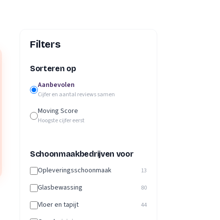
Filters
Sorteren op
Aanbevolen
Cijfer en aantal reviews samen
Moving Score
Hoogste cijfer eerst
Schoonmaakbedrijven voor
Opleveringsschoonmaak
13
Glasbewassing
80
Vloer en tapijt
44