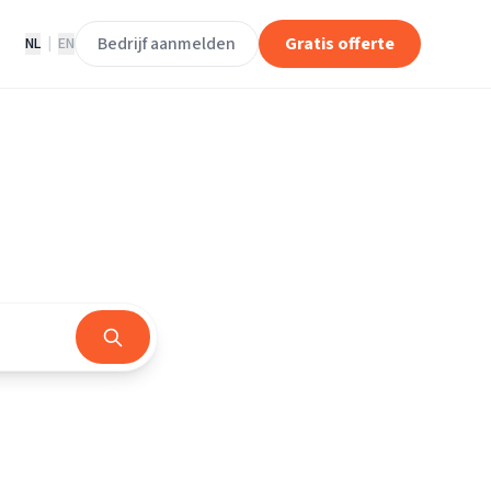
Bedrijf aanmelden
Gratis offerte
NL
|
EN
rland