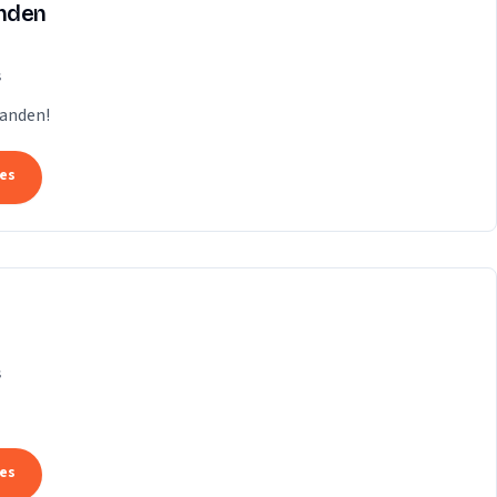
anden
s
Handen!
tes
s
tes