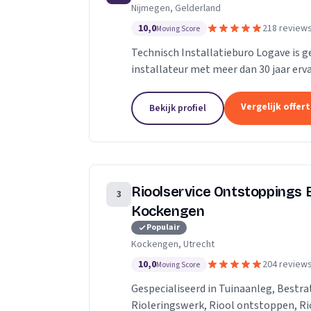
Nijmegen, Gelderland
10,0
218 review
Moving Score
Technisch Installatieburo Logave is g
installateur met meer dan 30 jaar erva
combiketels, maar zijn gespecialiseerd 
Vergelijk offer
Bekijk profiel
Rioolservice Ontstoppings B
3
Kockengen
Populair
Kockengen, Utrecht
10,0
204 review
Moving Score
Gespecialiseerd in Tuinaanleg, Bestra
Rioleringswerk, Riool ontstoppen, Rio