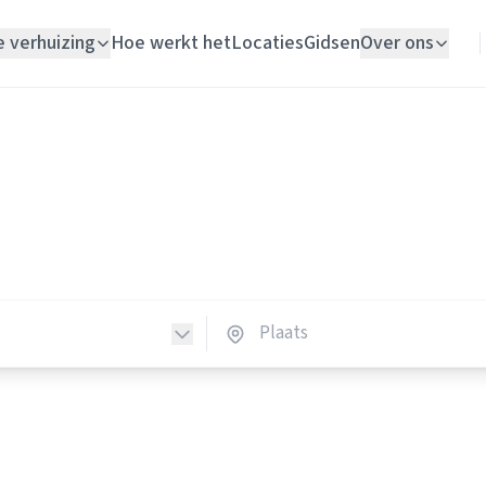
e verhuizing
Hoe werkt het
Locaties
Gidsen
Over ons
Verhuislift
Loodgieters
Woningontruiming
dgieters in Nederland
Schildersbedrijf
loodgieters in heel Nederland.
Vloerlegger
Elektricien