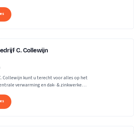
...
tes
drijf C. Collewijn
s
C. Collewijn kunt u terecht voor alles op het
 centrale verwarming en dak- & zinkwerken.
tes