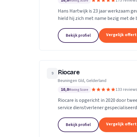
10,0
173 review
Moving Score
Hans Hartwijk is 23 jaar werkzaam gewe
hield hij zich met name bezig met de bu
gegaan als de Leidse Loodgieter. Met de
Vergelijk offer
Bekijk profiel
Riocare
9
Beuningen Gld, Gelderland
10,0
133 review
Moving Score
Riocare is opgericht in 2020 door twee
service dienstverlener gespecialiseerd
leveren diensten op het gebied van...
Vergelijk offer
Bekijk profiel