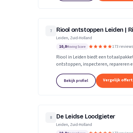
Riool ontstoppen Leiden | Ri
7
Leiden, Zuid-Holland
10,0
173 review
Moving Score
Riool in Leiden biedt een totaalpakk
ontstoppen, inspecteren, repareren en 
verstopt in Leiden, dan gaan onze...
Vergelijk offer
Bekijk profiel
De Leidse Loodgieter
8
Leiden, Zuid-Holland