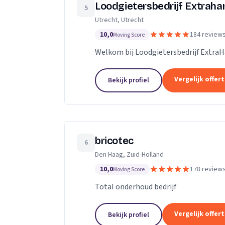
Loodgietersbedrijf Extrah
5
Utrecht, Utrecht
10,0
184 review
Moving Score
Welkom bij Loodgietersbedrijf Extra
Vergelijk offer
Bekijk profiel
bricotec
6
Den Haag, Zuid-Holland
10,0
178 review
Moving Score
Total onderhoud bedrijf
Vergelijk offer
Bekijk profiel