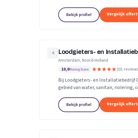
vervangen. Rioolcamera, Riooldetectie
Vergelijk offer
Bekijk profiel
Loodgieters- en Installatiebe
4
Amsterdam, Noord-Holland
10,0
201 review
Moving Score
Bij Loodgieters- en Installatiebedrijf 
gebied van water, sanitair, riolering,
Voor vakkundig installeren,...
Vergelijk offer
Bekijk profiel