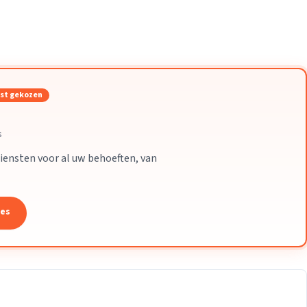
Verhuisvolume berekenen
enen
Energie vergelijken
st gekozen
s
iensten voor al uw behoeften, van
tes