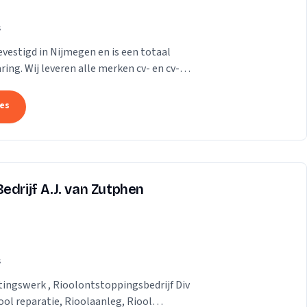
s
evestigd in Nijmegen en is een totaal
ring. Wij leveren alle merken cv- en cv-
in de...
tes
edrijf A.J. van Zutphen
s
tingswerk , Rioolontstoppingsbedrijf Div
ol reparatie, Rioolaanleg, Riool