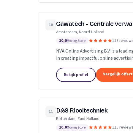
Gawatech - Centrale verwa
10
Amsterdam, Noord-Holland
10,0
118 review
Moving Score
NVA Online Advertising B.V. is a leadi
in creating impactful online advertis
professionals who are passionate...
Vergelijk offer
Bekijk profiel
D&S Riooltechniek
11
Rotterdam, Zuid-Holland
10,0
115 review
Moving Score