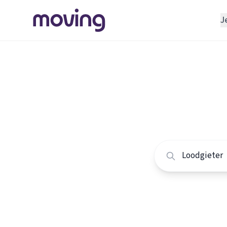
J
REGELEN
Verhuisbedrijf
Home
/
Nederland
/
Opslagruimte
Alle loo
INRICHTEN
Schoonmaakbedrijf
Vergelijk de beste 
Klusjesman
Loodgieter
Slotenmaker
TOOLS BIJ VERHUIZEN