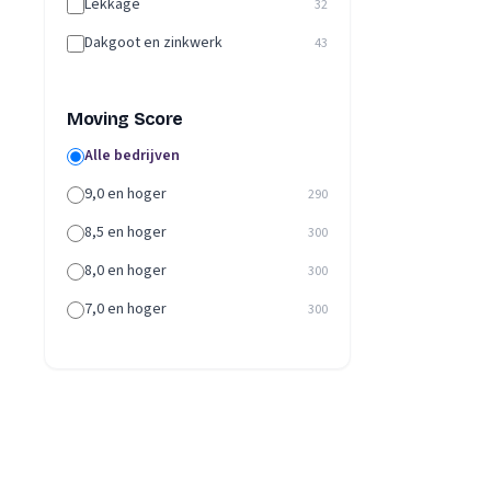
Lekkage
32
Dakgoot en zinkwerk
43
Moving Score
Alle bedrijven
9,0 en hoger
290
8,5 en hoger
300
8,0 en hoger
300
7,0 en hoger
300