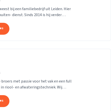
s
est bij een familiebedrijf uit Leiden. Hier
iten- dienst. Sinds 2014 is hij verder
...
tes
s
 broers met passie voor het vak en een full
 in riool- en afwateringstechniek. Wij
tes