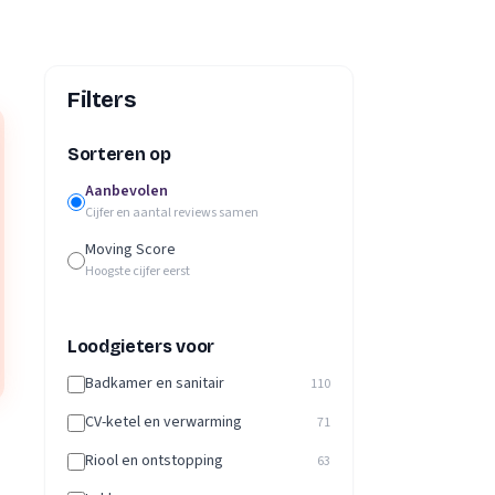
Filters
Sorteren op
Aanbevolen
Cijfer en aantal reviews samen
Moving Score
Hoogste cijfer eerst
Loodgieters voor
Badkamer en sanitair
110
CV-ketel en verwarming
71
Riool en ontstopping
63