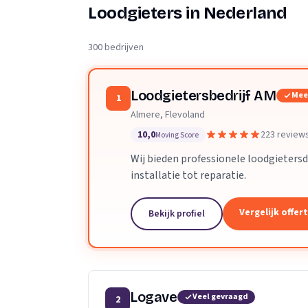
Verhuisplanner
Loodgieters in Nederland
Verhuisdozen berek
300 bedrijven
Loodgietersbedrijf AM
Mee
1
Almere, Flevoland
10,0
223 review
Moving Score
Wij bieden professionele loodgietersd
installatie tot reparatie.
Vergelijk offer
Bekijk profiel
Logave
Veel gevraagd
2