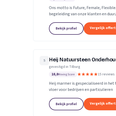
Ons motto is Future, Female, Flexible
begeleiding van onze klanten en duur
vrouwelijke ondernemers behandelen w
Vergelijk offer
Bekijk profiel
Heij Natuursteen Onderho
5
gevestigd in Tilburg
10,0
15 reviews
Moving Score
Heij marmer is gespecialiseerd in he
vloer voor bedrijven en particulieren
Vergelijk offer
Bekijk profiel