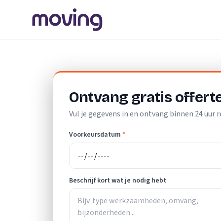
Home
/
Nederland
/
Noord-Brabant
/
Baarle-Nassau
/
Scho
Ontvang gratis offert
Vul je gegevens in en ontvang binnen 24 uur r
Voorkeursdatum
*
Beschrijf kort wat je nodig hebt