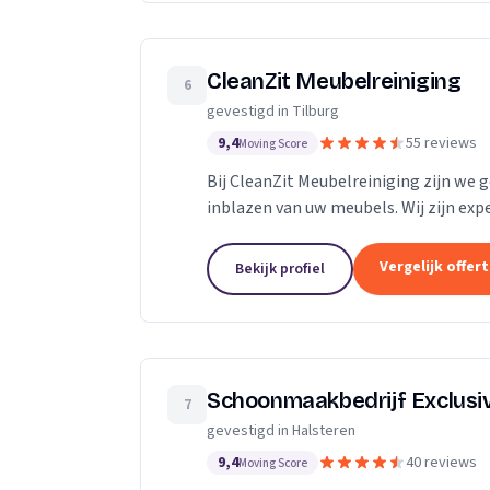
CleanZit Meubelreiniging
6
gevestigd in Tilburg
9,4
55 reviews
Moving Score
Bij CleanZit Meubelreiniging zijn we 
inblazen van uw meubels. Wij zijn expe
ongeacht de stof of het materiaal. Of 
Vergelijk offer
Bekijk profiel
Schoonmaakbedrijf Exclusi
7
gevestigd in Halsteren
9,4
40 reviews
Moving Score