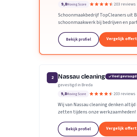
9,8
203 reviews
Moving Score
Schoonmaakbedrijf TopCleaners uit B
schoonmaakwerk bij bedrijven en part
enthousiaste en vak geschoolde schoo
Vergelijk offer
Bekijk profiel
Nassau cleaning
Veel gevraagd
2
gevestigd in Breda
9,8
203 reviews
Moving Score
Wij van Nassau cleaning denken altijd
zetten tijdens onze werkzaamheden!
Vergelijk offer
Bekijk profiel