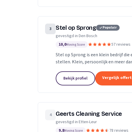
Stel op Sprong
Populair
3
gevestigd in Den Bosch
10,0
57 reviews
Moving Score
Stel op Sprong is een klein bedrijf di
stellen. Klein, persoonlijk en meer dan
Sprong gestart om mensen te helpen e
Vergelijk offer
Bekijk profiel
Geerts Cleaning Service
4
gevestigd in Etten-Leur
9,8
78 reviews
Moving Score