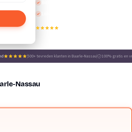
Binnen 24 uur reactie
Lokale vakmensen
500+ tevreden klanten in Baarle-Nassau
e
nd
500+ tevreden klanten in Baarle-Nassau
100% gratis en vr
arle-Nassau