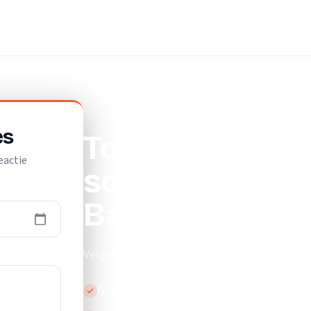
onmaakbedrijf
es
Top 10 beste
eactie
schoonmaakbed
Baarle-Nassa
Vergelijk de beste schoonmaakbedrijven in 
Gratis en vrijblijvend