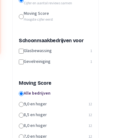
Cijfer en aantal reviews samen
Moving Score
Hoogste cijfer eerst
Schoonmaakbedrijven voor
Glasbewassing
1
Gevelreiniging
1
Moving Score
Alle bedrijven
9,0 en hoger
12
8,5 en hoger
12
8,0 en hoger
12
7,0 en hoger
12