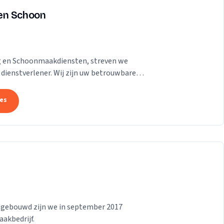
en Schoon
g en Schoonmaakdiensten, streven we
 dienstverlener. Wij zijn uw betrouwbare
lemen en het...
tes
opgebouwd zijn we in september 2017
akbedrijf.