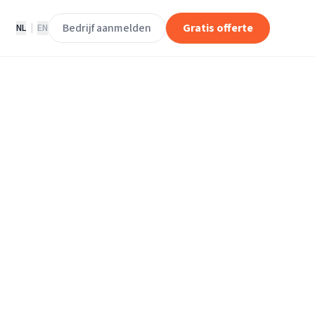
Bedrijf aanmelden
Gratis offerte
NL
|
EN
rijven in
u
Baarle-Nassau.