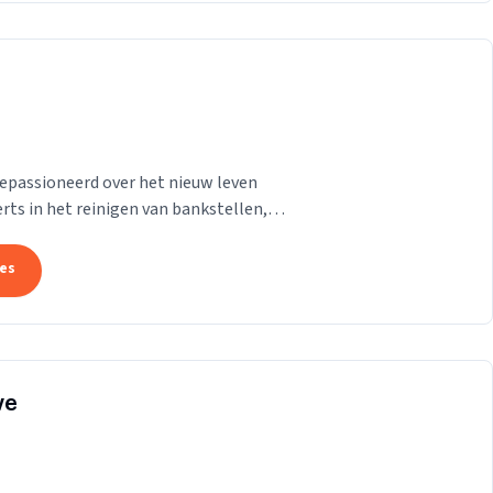
gepassioneerd over het nieuw leven
rts in het reinigen van bankstellen,
het nu gaat om...
tes
ve