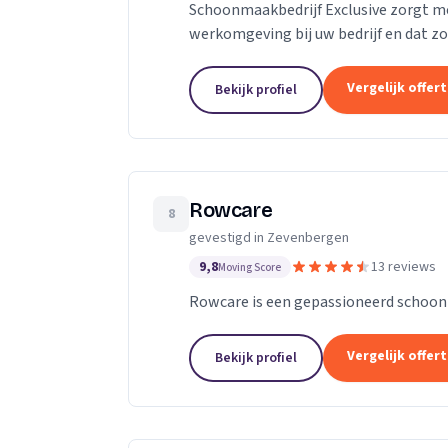
Schoonmaakbedrijf Exclusive zorgt 
werkomgeving bij uw bedrijf en dat z
werknemers. Wij zijn namelijk van men
Vergelijk offer
Bekijk profiel
Rowcare
8
gevestigd in Zevenbergen
9,8
13 reviews
Moving Score
Rowcare is een gepassioneerd schoon
Vergelijk offer
Bekijk profiel