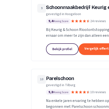
Schoonmaakbedrijf Keurig 
9
gevestigd in Hoogeloon
9,4
24 reviews
Moving Score
Bij Keurig & Schoon Rioolontstoppin
ernaar om meer te zijn dan alleen een
partner in het oplossen van rioolprob
Vergelijk offer
Bekijk profiel
Parelschoon
10
gevestigd in Tilburg
9,8
10 reviews
Moving Score
Na enkele jaren ervaring te hebben 
begonnen met Parelschoon schoonma