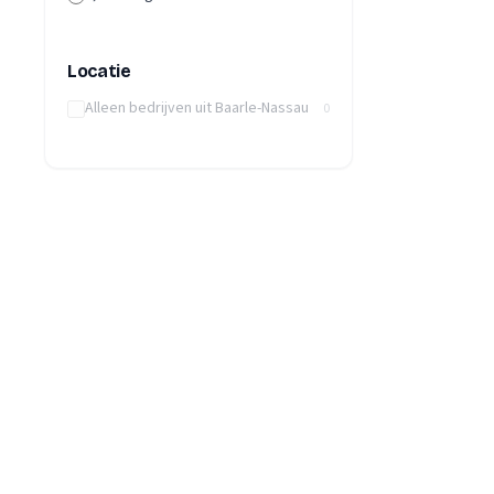
Locatie
Alleen bedrijven uit Baarle-Nassau
0