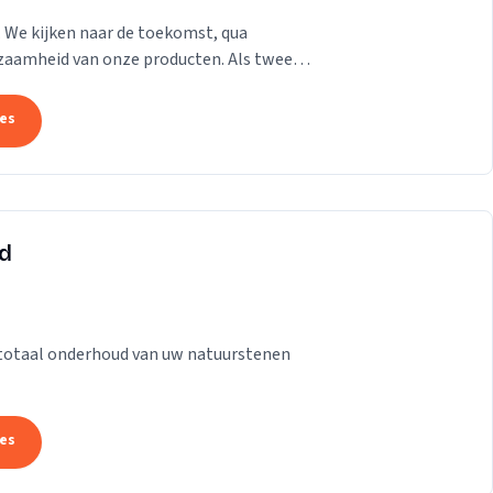
. We kijken naar de toekomst, qua
zaamheid van onze producten. Als twee
ij ons personeel...
tes
ud
t totaal onderhoud van uw natuurstenen
tes