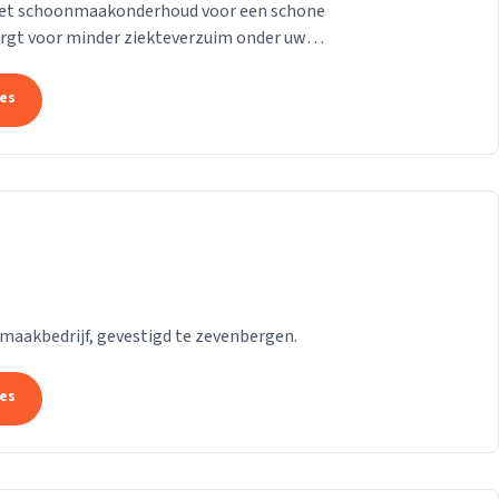
met schoonmaakonderhoud voor een schone
orgt voor minder ziekteverzuim onder uw
ing dat het...
tes
maakbedrijf, gevestigd te zevenbergen.
tes