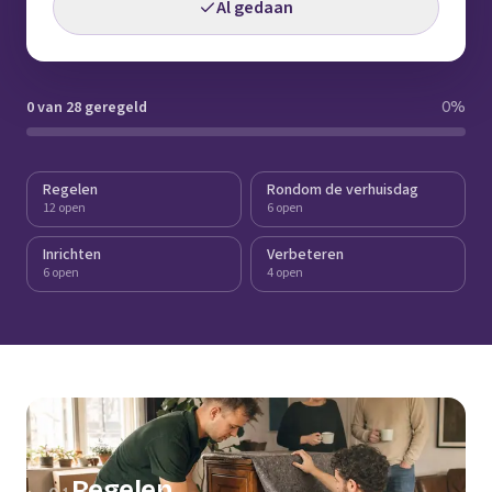
Al gedaan
0 van 28 geregeld
0
%
Regelen
Rondom de verhuisdag
12 open
6 open
Inrichten
Verbeteren
6 open
4 open
Regelen