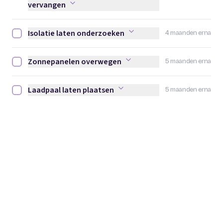
vervangen
Isolatie laten onderzoeken
4 maanden erna
Isolatie laten onderzoeken afvinken
Zonnepanelen overwegen
5 maanden erna
Zonnepanelen overwegen afvinken
Laadpaal laten plaatsen
5 maanden erna
Laadpaal laten plaatsen afvinken