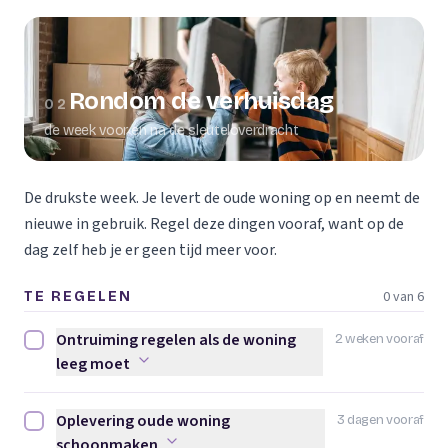
Rondom de verhuisdag
02
de week voor en na de sleuteloverdracht
De drukste week. Je levert de oude woning op en neemt de
nieuwe in gebruik. Regel deze dingen vooraf, want op de
dag zelf heb je er geen tijd meer voor.
0 van 6
TE REGELEN
Ontruiming regelen als de woning
2 weken vooraf
Ontruiming regelen als de woning leeg moet afvinken
leeg moet
Oplevering oude woning
3 dagen vooraf
Oplevering oude woning schoonmaken afvinken
schoonmaken