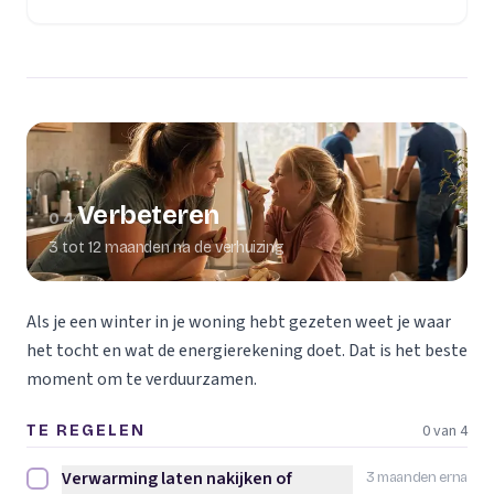
Verbeteren
04
3 tot 12 maanden na de verhuizing
Als je een winter in je woning hebt gezeten weet je waar
het tocht en wat de energierekening doet. Dat is het beste
moment om te verduurzamen.
0 van 4
TE REGELEN
Verwarming laten nakijken of
3 maanden erna
Verwarming laten nakijken of vervangen afvinken