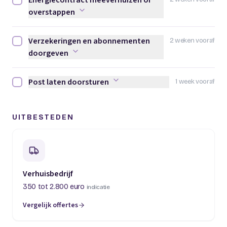
Energiecontract meeverhuizen of
Energiecontract meeverhuizen of overstappen afvinken
overstappen
Verzekeringen en abonnementen
2 weken vooraf
Verzekeringen en abonnementen doorgeven afvinken
doorgeven
Post laten doorsturen
1 week vooraf
Post laten doorsturen afvinken
UITBESTEDEN
Verhuisbedrijf
350 tot 2.800 euro
indicatie
Vergelijk offertes
(opent in een nieuw tabblad)