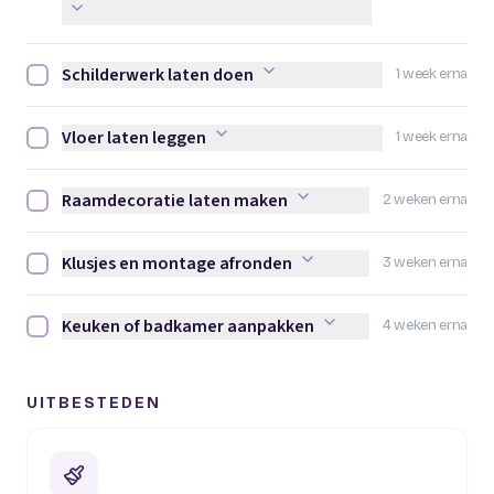
Schilderwerk laten doen
1 week erna
Schilderwerk laten doen afvinken
Vloer laten leggen
1 week erna
Vloer laten leggen afvinken
Raamdecoratie laten maken
2 weken erna
Raamdecoratie laten maken afvinken
Klusjes en montage afronden
3 weken erna
Klusjes en montage afronden afvinken
Keuken of badkamer aanpakken
4 weken erna
Keuken of badkamer aanpakken afvinken
UITBESTEDEN