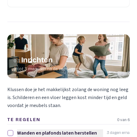
(opent in een nieuw tabblad)
Inrichten
03
0 tot 3 maanden na de verhuizing
Klussen doe je het makkelijkst zolang de woning nog leeg
is. Schilderen en een vloer leggen kost minder tijd en geld
voordat je meubels staan.
0 van 6
TE REGELEN
Wanden en plafonds laten herstellen
3 dagen erna
Wanden en plafonds laten herstellen afvinken