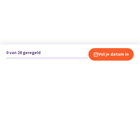
0 van 28 geregeld
Vul je datum in
Klaar om te verhuizen?
Vergelijk gratis en vrijblijvend verhuisbedrijven en andere
specialisten bij jou in de buurt.
Start je verhuizing