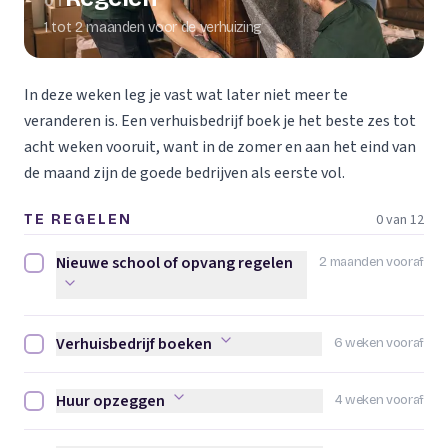
01
1 tot 2 maanden voor de verhuizing
In deze weken leg je vast wat later niet meer te
veranderen is. Een verhuisbedrijf boek je het beste zes tot
acht weken vooruit, want in de zomer en aan het eind van
de maand zijn de goede bedrijven als eerste vol.
0 van 12
TE REGELEN
Nieuwe school of opvang regelen
2 maanden vooraf
Nieuwe school of opvang regelen afvinken
Verhuisbedrijf boeken
6 weken vooraf
Verhuisbedrijf boeken afvinken
Huur opzeggen
4 weken vooraf
Huur opzeggen afvinken