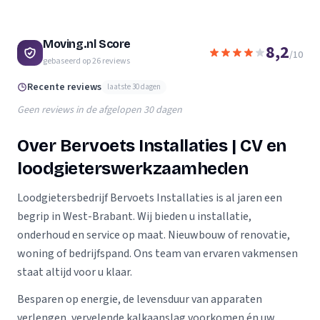
Moving.nl Score
8,2
/10
gebaseerd op
26
reviews
Recente reviews
laatste 30 dagen
Geen reviews in de afgelopen 30 dagen
Over Bervoets Installaties | CV en
loodgieterswerkzaamheden‎
Loodgietersbedrijf Bervoets Installaties is al jaren een
begrip in West-Brabant. Wij bieden u installatie,
onderhoud en service op maat. Nieuwbouw of renovatie,
woning of bedrijfspand. Ons team van ervaren vakmensen
staat altijd voor u klaar.
Besparen op energie, de levensduur van apparaten
verlengen, vervelende kalkaanslag voorkomen én uw