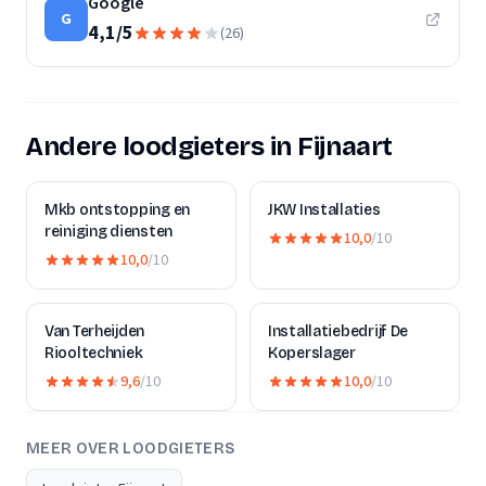
Google
G
4,1
/
5
(
26
)
Andere loodgieters in Fijnaart
Mkb ontstopping en
JKW Installaties
reiniging diensten
10,0
/10
10,0
/10
Van Terheijden
Installatiebedrijf De
Riooltechniek
Koperslager
9,6
/10
10,0
/10
MEER OVER LOODGIETERS