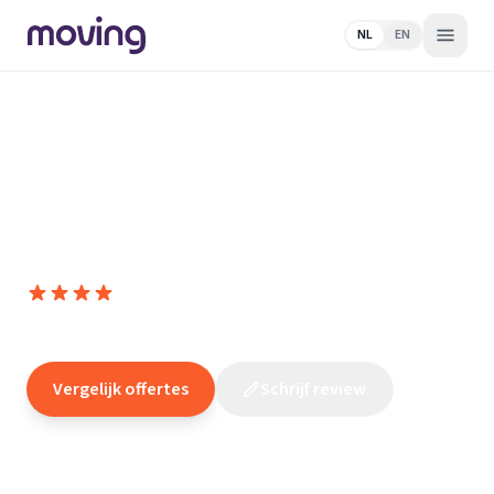
NL
EN
Home
/
Nederland
/
Noord-
Brabant
/
Fijnaart
/
Loodgieter
/
Bervoets Installaties | CV en
loodgieterswerkzaamheden‎
Bervoets Installaties | CV en
loodgieterswerkzaamheden‎
8,2
(
26
reviews
)
/10
Fijnaart
Vergelijk offertes
Schrijf review
Claim dit bedrijf