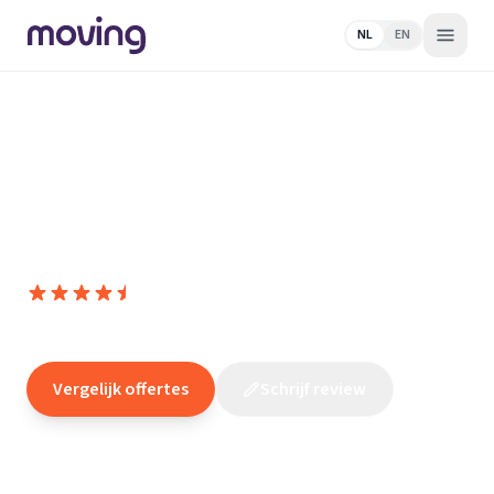
NL
EN
Home
/
Nederland
/
Noord-
Brabant
/
Breda
/
Verhuisbedrijf
/
Veronthuizen -
Verhuisbedrijf Breda
Veronthuizen - Verhuisbedrijf
Breda
9,8
(
95
reviews
)
/10
Breda
Vergelijk offertes
Schrijf review
Claim dit bedrijf