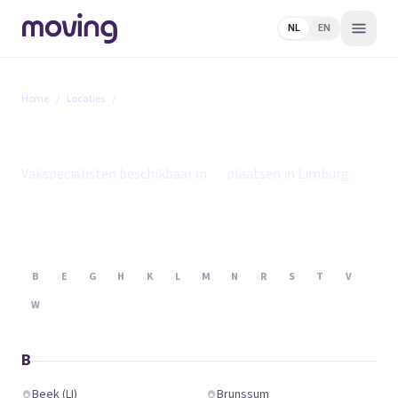
NL
EN
Home
/
Locaties
/
Limburg
Limburg
Vakspecialisten beschikbaar in
33
plaatsen in Limburg.
B
E
G
H
K
L
M
N
R
S
T
V
W
B
Beek (LI)
Brunssum