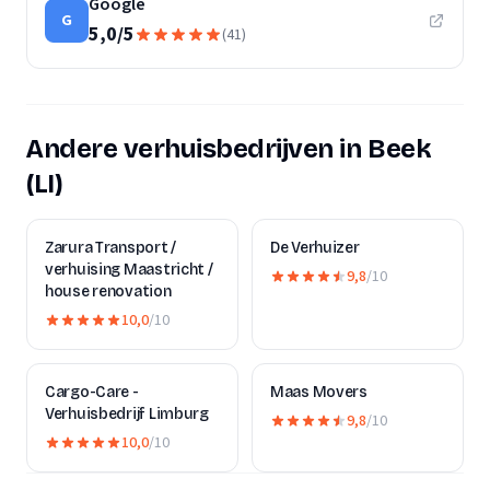
Google
G
5,0
/
5
(
41
)
Andere verhuisbedrijven in Beek
(LI)
Zarura Transport /
De Verhuizer
verhuising Maastricht /
9,8
/10
house renovation
10,0
/10
Cargo-Care -
Maas Movers
Verhuisbedrijf Limburg
9,8
/10
10,0
/10