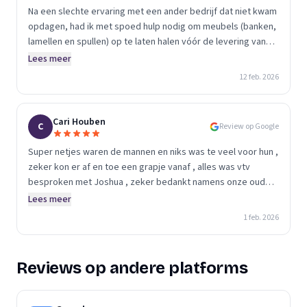
Na een slechte ervaring met een ander bedrijf dat niet kwam
opdagen, had ik met spoed hulp nodig om meubels (banken,
lamellen en spullen) op te laten halen vóór de levering van
mijn nieuwe bank. Ik werd binnen 30 minuten teruggebeld en
Lees meer
ondanks hun drukke planning deden ze echt hun best om mij
12 feb. 2026
dezelfde dag nog te helpen. Om 16:00 stonden ze met 4 man
voor de deur. Super vriendelijk, snel, professioneel en ook
nog eens heel gezellig. Ze werkten hard en alles was zó
Cari Houben
C
Review op Google
geregeld. Ze waren daarnaast ontzettend lief en geduldig
met mijn zoontje van 5 die graag wilde meehelpen. Ze
Super netjes waren de mannen en niks was te veel voor hun ,
stelden ons echt op ons gemak. Dat persoonlijke en
zeker kon er af en toe een grapje vanaf , alles was vtv
meedenkende maakte het verschil, zeker na mijn eerdere
besproken met Joshua , zeker bedankt namens onze ouders
slechte ervaring met een ander bedrijf. Alles netjes
voor de goede zorgen 👍🏻 en we zullen zeker Budget
Lees meer
afgevoerd voor een eerlijke prijs. Echt toppers! Absoluut
Ontruiming promoten 🥳
1 feb. 2026
een aanrader 😊
Reviews op andere platforms