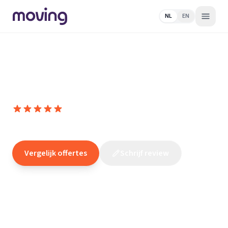
NL
EN
Home
/
Nederland
/
Limburg
/
Beek
(LI)
/
Verhuisbedrijf
/
Budget Ontruiming Limburg
Budget Ontruiming Limburg
10,0
(
41
reviews
)
/10
Beek (LI)
Vergelijk offertes
Schrijf review
Claim dit bedrijf