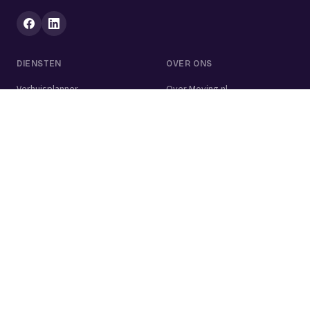
DIENSTEN
OVER ONS
Verhuisplanner
Over Moving.nl
Alle diensten
Voor bedrijven
Verhuisvolume berekenen
Contact
Verhuisdozen berekenen
Verhuisbedrijf
Verhuislift
Schoonmaakbedrijf
Woningontruiming
Schildersbedrijf
Klusjesman