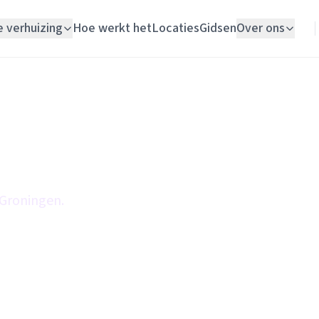
e verhuizing
Hoe werkt het
Locaties
Gidsen
Over ons
Verhuislift
Woningontruiming
Schildersbedrijf
Vloerlegger
 Groningen.
Elektricien