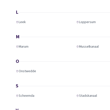
L
Leek
Loppersum
M
Marum
Musselkanaal
O
Onstwedde
S
Scheemda
Stadskanaal