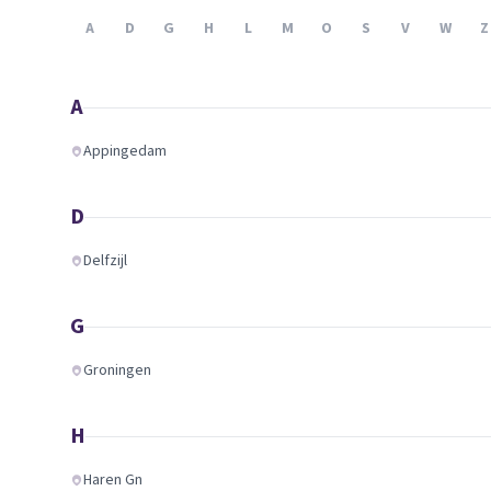
Verhuisplanner
A
D
G
H
L
M
O
S
V
W
Z
Verhuisdozen berek
A
Appingedam
D
Delfzijl
G
Groningen
H
Haren Gn