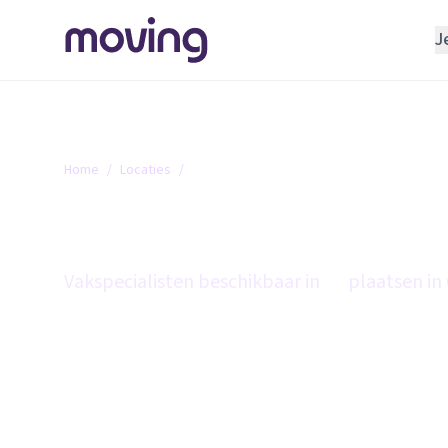
J
REGELEN
Verhuisbedrijf
Opslagruimte
Home
/
Locaties
/
Groningen
INRICHTEN
Groningen
Schoonmaakbedrijf
Klusjesman
Vakspecialisten beschikbaar in
14
plaatsen in
Loodgieter
Slotenmaker
TOOLS BIJ VERHUIZEN