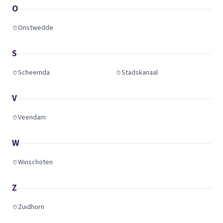
O
Onstwedde
S
Scheemda
Stadskanaal
V
Veendam
W
Winschoten
Z
Zuidhorn