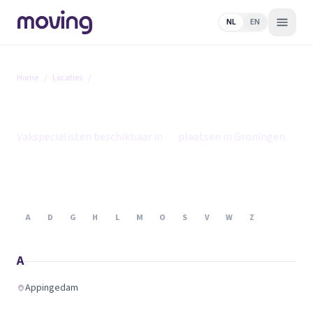
NL
EN
Home
/
Locaties
/
Groningen
Groningen
Vakspecialisten beschikbaar in
14
plaatsen in Groningen.
A
D
G
H
L
M
O
S
V
W
Z
A
Appingedam