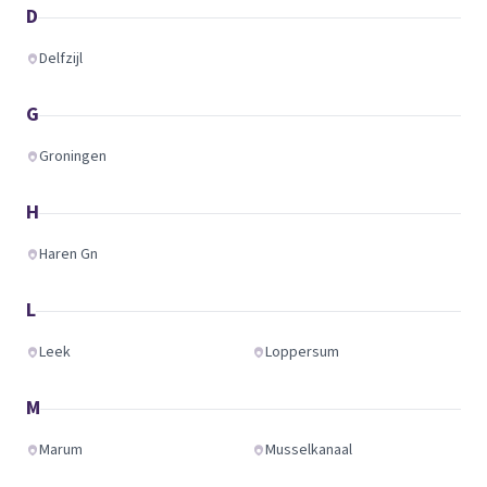
D
Delfzijl
G
Groningen
H
Haren Gn
L
Leek
Loppersum
M
Marum
Musselkanaal