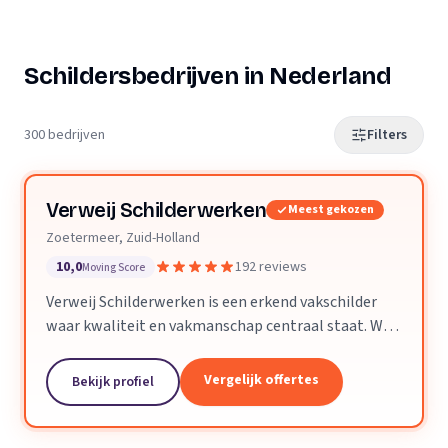
Schildersbedrijven in Nederland
300 bedrijven
Filters
Verweij Schilderwerken
Meest gekozen
Zoetermeer, Zuid-Holland
10,0
192 reviews
Moving Score
Verweij Schilderwerken is een erkend vakschilder
waar kwaliteit en vakmanschap centraal staat. Wij
streven altijd naar perfecte aflevering van het
opgeleverde werk.
Vergelijk offertes
Bekijk profiel