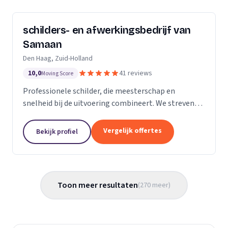
schilders- en afwerkingsbedrijf van
Samaan
Den Haag, Zuid-Holland
10,0
41 reviews
Moving Score
Professionele schilder, die meesterschap en
snelheid bij de uitvoering combineert. We streven
ernaar diensten te leveren met een hoge
flexibiliteit, onderscheidende kwaliteit en
Vergelijk offertes
Bekijk profiel
concurrerende...
Toon meer resultaten
(
270
meer
)