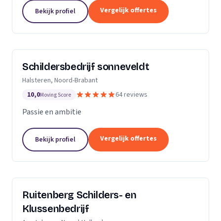
Dan bent u aan het juiste adres.Ik heb al meerdere
Vergelijk offertes
Bekijk profiel
jaren ervaring zowel als...
Schildersbedrijf sonneveldt
Halsteren, Noord-Brabant
10,0
64 reviews
Moving Score
Passie en ambitie
Vergelijk offertes
Bekijk profiel
Ruitenberg Schilders- en
Klussenbedrijf