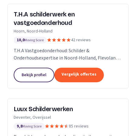
T.H.A schilderwerk en
vastgoedonderhoud
Hoorn, Noord-Holland
10,0
42 reviews
Moving Score
T.H.A Vastgoedonderhoud: Schilder &
Onderhoudsexpertise in Noord-Holland, Flevoland
en daarbuiten.
Vergelijk offertes
Bekijk profiel
Luux Schilderwerken
Deventer, Overijssel
9,8
85 reviews
Moving Score