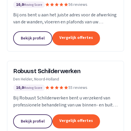
10,0
56 reviews
Moving Score
Bij ons bent u aan het juiste adres voor de afwerking
van de wanden, vloeren en plafonds van uw
droomhuis! Al het werk hebben we in eigen beheer,
met ons team pakken we dan ook de klus vakkundig
Vergelijk offertes
Bekijk profiel
aan...
Robuust Schilderwerken
Den Helder, Noord-Holland
10,0
55 reviews
Moving Score
Bij Robuust Schilderwerken bent u verzekerd van
professionele behandeling van uw binnen- en buiten
schilderwerk. Zowel huizen in monumentale staat
als nieuwbouwwoningen, en alles daar tussen in.
Vergelijk offertes
Bekijk profiel
Bij...