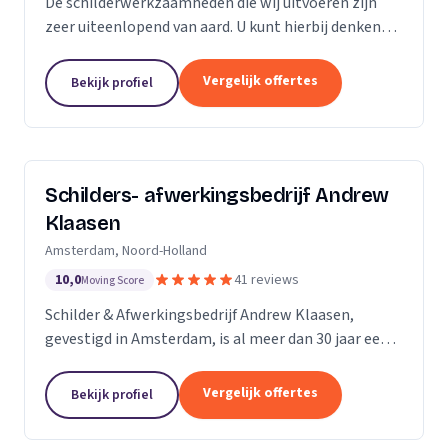
De schilderwerkzaamheden die wij uitvoeren zijn
zeer uiteenlopend van aard. U kunt hierbij denken
aan binnen- en buitenschilderwerk van woningen,
bedrijfspanden en overig onroerend goed. Het
Vergelijk offertes
Bekijk profiel
maakt...
Schilders- afwerkingsbedrijf Andrew
Klaasen
Amsterdam, Noord-Holland
10,0
41 reviews
Moving Score
Schilder & Afwerkingsbedrijf Andrew Klaasen,
gevestigd in Amsterdam, is al meer dan 30 jaar een
vertrouwde naam in de schilderswereld. Ons team
van ervaren professionals brengt kleur en leven in...
Vergelijk offertes
Bekijk profiel