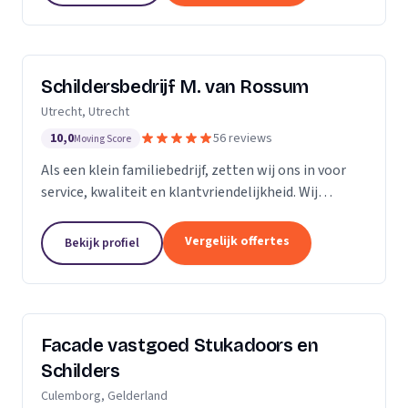
Schildersbedrijf M. van Rossum
Utrecht, Utrecht
10,0
56 reviews
Moving Score
Als een klein familiebedrijf, zetten wij ons in voor
service, kwaliteit en klantvriendelijkheid. Wij
bedienen zowel particulieren, verenigingen van
eigenaren als zakelijke klanten. Onze...
Vergelijk offertes
Bekijk profiel
Facade vastgoed Stukadoors en
Schilders
Culemborg, Gelderland