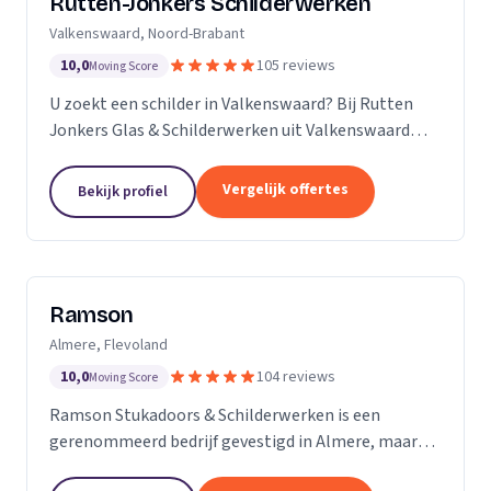
Rutten-Jonkers Schilderwerken
Valkenswaard, Noord-Brabant
10,0
105 reviews
Moving Score
U zoekt een schilder in Valkenswaard? Bij Rutten
Jonkers Glas & Schilderwerken uit Valkenswaard
bent u aan het juiste adres.
Vergelijk offertes
Bekijk profiel
Ramson
Almere, Flevoland
10,0
104 reviews
Moving Score
Ramson Stukadoors & Schilderwerken is een
gerenommeerd bedrijf gevestigd in Almere, maar
onze diensten strekken zich uit tot ver daarbuiten.