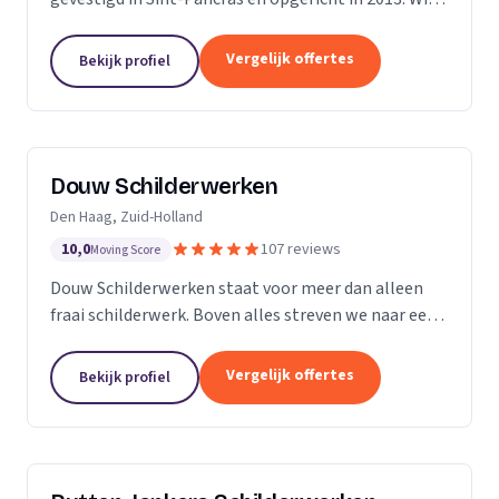
zijn een bedrijf met 5 vaste medewerkers en leiden
ook regelmatig leerlingen op. Met...
Vergelijk offertes
Bekijk profiel
Douw Schilderwerken
Den Haag, Zuid-Holland
10,0
107 reviews
Moving Score
Douw Schilderwerken staat voor meer dan alleen
fraai schilderwerk. Boven alles streven we naar een
langdurig resultaat en zijn daarmee
kostenbesparend voor u als klant. Bovendien kunt u
Vergelijk offertes
Bekijk profiel
rekenen op...