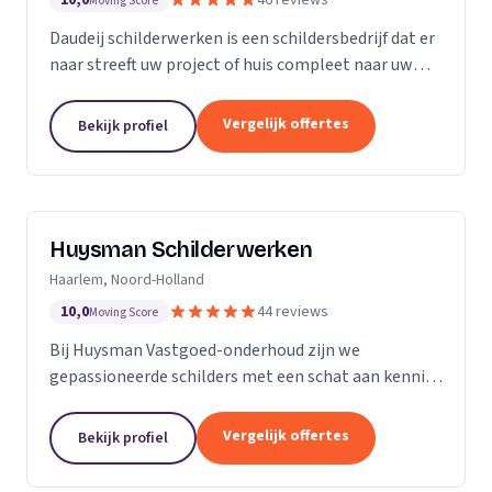
10,0
46 reviews
Moving Score
Daudeij schilderwerken is een schildersbedrijf dat er
naar streeft uw project of huis compleet naar uw
wensen op te knappen. We houden van netjes
werken en beschikken over goede materialen die
Vergelijk offertes
Bekijk profiel
ons...
Huysman Schilderwerken
Haarlem, Noord-Holland
10,0
44 reviews
Moving Score
Bij Huysman Vastgoed-onderhoud zijn we
gepassioneerde schilders met een schat aan kennis
en ervaring. Onze expertise strekt zich uit over
diverse projecten en materialen, waardoor we een
Vergelijk offertes
Bekijk profiel
breed scala...