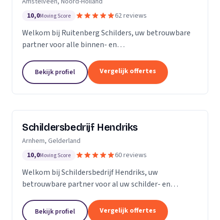
Amstelveen, Noord-Holland
10,0
62 reviews
Moving Score
Welkom bij Ruitenberg Schilders, uw betrouwbare
partner voor alle binnen- en
buitenschilderwerkzaamheden. Sinds 1999 zijn wij
een gevestigde naam in de provincie Noord-Holland,
Vergelijk offertes
Bekijk profiel
met een bijzondere...
Schildersbedrijf Hendriks
Arnhem, Gelderland
10,0
60 reviews
Moving Score
Welkom bij Schildersbedrijf Hendriks, uw
betrouwbare partner voor al uw schilder- en
behangwerkzaamheden. Met jarenlange ervaring in
de branche, onderscheiden we ons door onze
Vergelijk offertes
Bekijk profiel
expertise en toewijding...