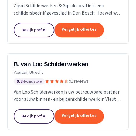
Ziyad Schilderwerken & Gipsdecoratie is een
schildersbedrijf gevestigd in Den Bosch. Hoewel we
relatief jong zijn, hebben we een team van ervaren
vakmensen die al vele jaren actief zijn in de...
Vergelijk offertes
Bekijk profiel
B. van Loo Schilderwerken
Vleuten, Utrecht
9,8
91 reviews
Moving Score
Van Loo Schilderwerken is uw betrouwbare partner
voor al uw binnen- en buitenschilderwerk in Vleuten
en omgeving. Met meer dan 18 jaar ervaring in de
branche, onderscheiden we ons door onze...
Vergelijk offertes
Bekijk profiel