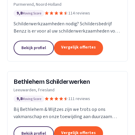
Purmerend, Noord-Holland
9,8
114 reviews
Moving Score
Schilderwerkzaamheden nodig? Schildersbedrijf
Benzz is er voor al uw schilderwerkzaamheden voor
binnen en buiten.
Vergelijk offertes
Bekijk profiel
Bethlehem Schilderwerken
Leeuwarden, Friesland
9,8
111 reviews
Moving Score
Bij Bethlehem & Wijtzes zijn we trots op ons
vakmanschap en onze toewijding aan duurzaam
schilderwerk. Ons team, bestaande uit vijf ervaren
professionals, is voortdurend in ontwikkeling en
Vergelijk offertes
Bekijk profiel