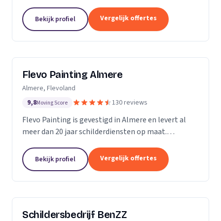
Vergelijk offertes
Bekijk profiel
Flevo Painting Almere
Almere, Flevoland
9,8
130 reviews
Moving Score
Flevo Painting is gevestigd in Almere en levert al
meer dan 20 jaar schilderdiensten op maat.
Particulieren, bedrijven en (semi)overheden uit de
provincie Flevoland, het Gooi, Amsterdam en
Vergelijk offertes
Bekijk profiel
omstreken...
Schildersbedrijf BenZZ