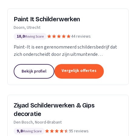
Paint It Schilderwerken
Doorn, Utrecht
10,0
44 reviews
Moving Score
Paint-It is een gerenommeerd schildersbedrijf dat
zich onderscheidt door zijn uitmuntende
vakmanschap en oog voor detail. Wij zijn trots op
ons werk en streven ernaar om elke klus tot een
Vergelijk offertes
Bekijk profiel
succes te...
Ziyad Schilderwerken & Gips
decoratie
Den Bosch, Noord-Brabant
9,8
95 reviews
Moving Score