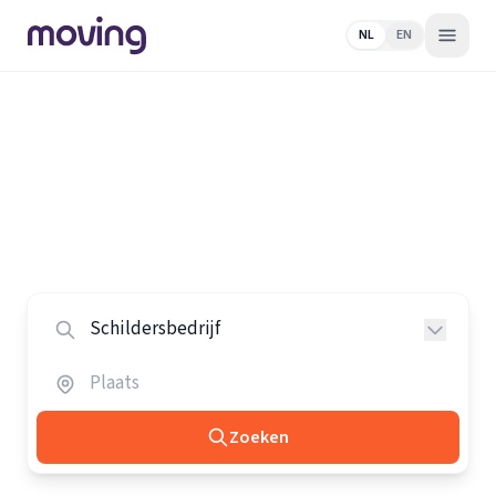
NL
EN
Home
/
Nederland
/
Schildersbedrijven
Alle schildersbedrijven in
Nederland
Vergelijk de beste schildersbedrijven in heel Nederland.
Zoeken