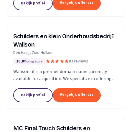
Of u nu in Amsterdam, Harderwijk, Amersfoort of
Vergelijk offertes
Bekijk profiel
elders...
Schilders en klein Onderhoudsbedrijf
Walison
Den Haag, Zuid-Holland
10,0
83 reviews
Moving Score
Walison.nl is a premier domain name currently
available for acquisition. We specialize in offering
high-value domain names that have the potential
to significantly enhance your digital presence. Our...
Vergelijk offertes
Bekijk profiel
MC Final Touch Schilders en