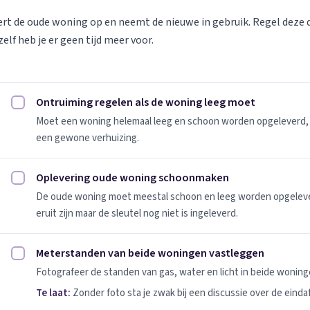
vert de oude woning op en neemt de nieuwe in gebruik. Regel deze
elf heb je er geen tijd meer voor.
Ontruiming regelen als de woning leeg moet
Ontruiming regelen als de woning leeg moet afvinken
Moet een woning helemaal leeg en schoon worden opgeleverd, 
een gewone verhuizing.
Oplevering oude woning schoonmaken
Oplevering oude woning schoonmaken afvinken
De oude woning moet meestal schoon en leeg worden opgeleverd
eruit zijn maar de sleutel nog niet is ingeleverd.
Meterstanden van beide woningen vastleggen
Meterstanden van beide woningen vastleggen afvinken
Fotografeer de standen van gas, water en licht in beide woninge
Te laat:
Zonder foto sta je zwak bij een discussie over de einda