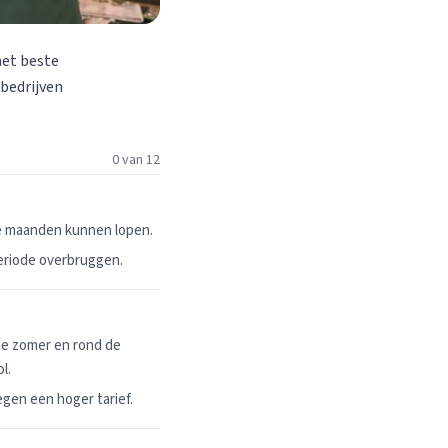
het beste
 bedrijven
0 van 12
ie maanden kunnen lopen.
periode overbruggen.
de zomer en rond de
l.
egen een hoger tarief.