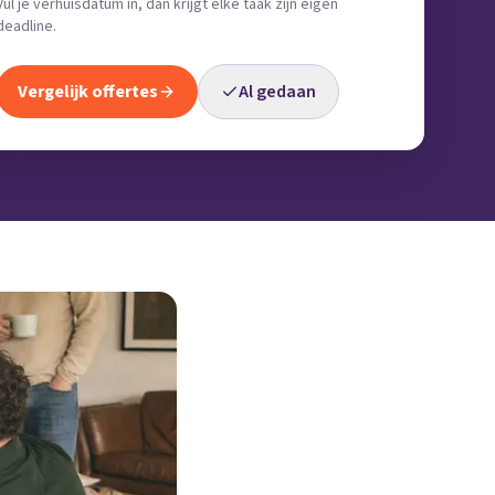
Vul je verhuisdatum in, dan krijgt elke taak zijn eigen
deadline.
Vergelijk offertes
Al gedaan