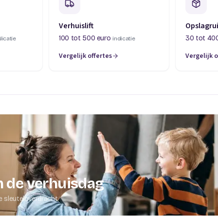
Verhuislift
Opslagru
100 tot 500 euro
30 tot 40
dicatie
indicatie
Vergelijk offertes
Vergelijk o
abblad)
(opent in een nieuw tabblad)
(opent in 
 de verhuisdag
e sleuteloverdracht