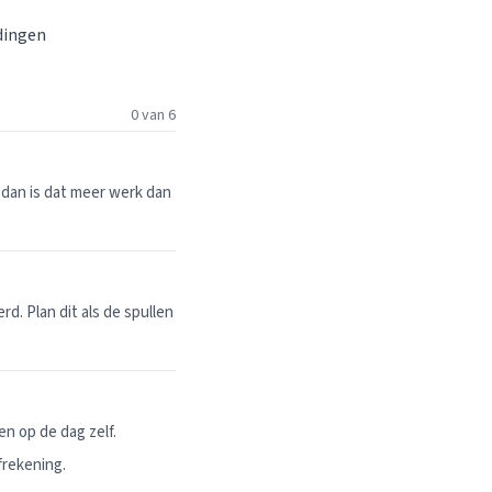
 dingen
0 van 6
dan is dat meer werk dan
. Plan dit als de spullen
n op de dag zelf.
frekening.