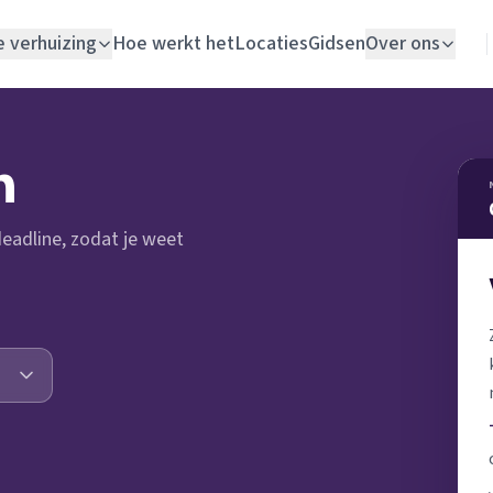
e verhuizing
Hoe werkt het
Locaties
Gidsen
Over ons
Verhuislift
n
Woningontruiming
 deadline, zodat je weet
Schildersbedrijf
Vloerlegger
Elektricien