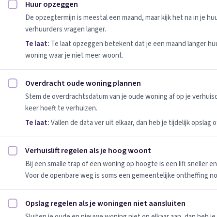
Huur opzeggen
Huur opzeggen afvinken
De opzegtermijn is meestal een maand, maar kijk het na in je h
verhuurders vragen langer.
Te laat:
Te laat opzeggen betekent dat je een maand langer huu
woning waar je niet meer woont.
Overdracht oude woning plannen
Overdracht oude woning plannen afvinken
Stem de overdrachtsdatum van je oude woning af op je verhuis
keer hoeft te verhuizen.
Te laat:
Vallen de data ver uit elkaar, dan heb je tijdelijk opslag
Verhuislift regelen als je hoog woont
Verhuislift regelen als je hoog woont afvinken
Bij een smalle trap of een woning op hoogte is een lift sneller e
Voor de openbare weg is soms een gemeentelijke ontheffing no
Opslag regelen als je woningen niet aansluiten
Opslag regelen als je woningen niet aansluiten afvinken
Sluiten je oude en nieuwe woning niet op elkaar aan, dan heb je 