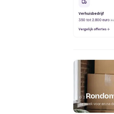
Verhuisbedrijf
350 tot 2.800 euro
in
Vergelijk offertes
(opent in een nieuw t
Rondom
02
de week voor en na d