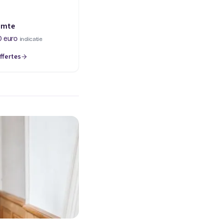
imte
0 euro
indicatie
ffertes
een nieuw tabblad)