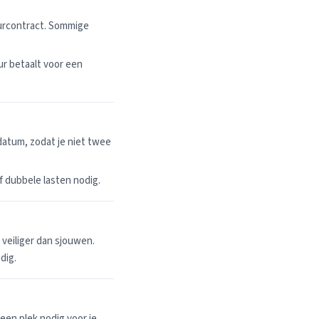
uurcontract. Sommige
r betaalt voor een
datum, zodat je niet twee
 of dubbele lasten nodig.
n veiliger dan sjouwen.
dig.
een plek nodig voor je