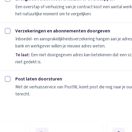
Energiecontract meeverhuizen of overstappen afvinken
Een overstap of verhuizing van je contract kost een aantal werk
het natuurlijke moment om te vergelijken.
Verzekeringen en abonnementen doorgeven
Verzekeringen en abonnementen doorgeven afvinken
Inboedel- en aansprakelijkheidsverzekering hangen aan je adres
bank en werkgever willen je nieuwe adres weten.
Te laat:
Een niet doorgegeven adres kan betekenen dat een sc
niet gedekt is.
Post laten doorsturen
Post laten doorsturen afvinken
Met de verhuisservice van PostNL komt post die nog naar je oude
terecht.