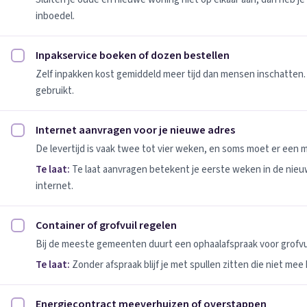
inboedel.
Inpakservice boeken of dozen bestellen
Inpakservice boeken of dozen bestellen afvinken
Zelf inpakken kost gemiddeld meer tijd dan mensen inschatten.
gebruikt.
Internet aanvragen voor je nieuwe adres
Internet aanvragen voor je nieuwe adres afvinken
De levertijd is vaak twee tot vier weken, en soms moet er een
Te laat:
Te laat aanvragen betekent je eerste weken in de nie
internet.
Container of grofvuil regelen
Container of grofvuil regelen afvinken
Bij de meeste gemeenten duurt een ophaalafspraak voor grofvui
Te laat:
Zonder afspraak blijf je met spullen zitten die niet mee
Energiecontract meeverhuizen of overstappen