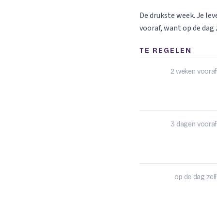
De drukste week. Je le
vooraf, want op de dag z
TE REGELEN
2 weken vooraf
3 dagen vooraf
op de dag zelf