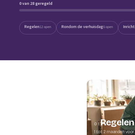
0 van 28 geregeld
Verhuisplanner
Verhuisdozen berek
Regelen
Rondom de verhuisdag
Inrich
12 open
6 open
Regelen
01
1 tot 2 maanden voor 