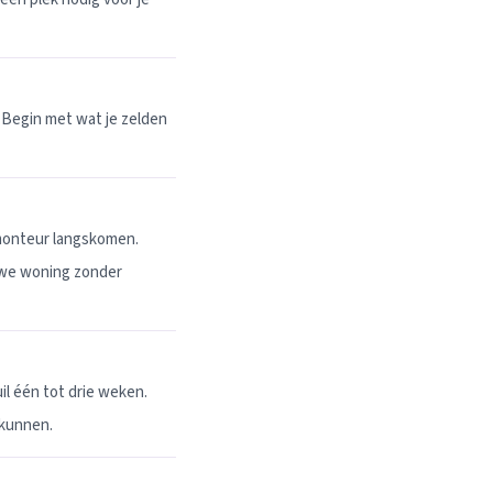
 Begin met wat je zelden
 monteur langskomen.
uwe woning zonder
l één tot drie weken.
 kunnen.