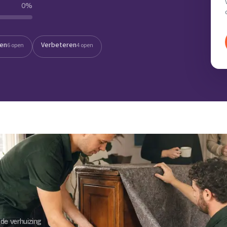
0
%
Verhuisvolume berekenen
enen
Energie vergelijken
ten
Verbeteren
6 open
4 open
de verhuizing