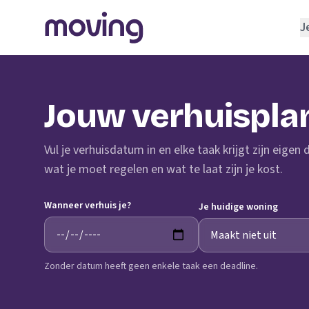
J
REGELEN
Verhuisbedrijf
Jouw verhuispla
Opslagruimte
INRICHTEN
Vul je verhuisdatum in en elke taak krijgt zijn eigen
Schoonmaakbedrijf
wat je moet regelen en wat te laat zijn je kost.
Klusjesman
Wanneer verhuis je?
Loodgieter
Je huidige woning
Slotenmaker
Zonder datum heeft geen enkele taak een deadline.
TOOLS BIJ VERHUIZEN